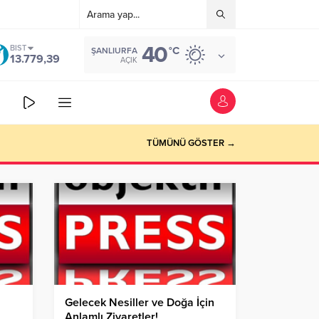
40
BIST
°C
ŞANLIURFA
13.779,39
AÇIK
TÜMÜNÜ GÖSTER →
Gelecek Nesiller ve Doğa İçin
Anlamlı Ziyaretler!