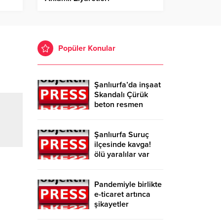
Popüler Konular
Şanlıurfa’da inşaat
Skandalı Çürük
beton resmen
belgelendi
Şanlıurfa Suruç
ilçesinde kavga!
ölü yaralılar var
Pandemiyle birlikte
e-ticaret artınca
şikayetler
de katlandı