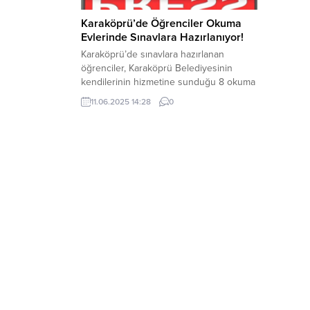
Karaköprü’de Öğrenciler Okuma
Evlerinde Sınavlara Hazırlanıyor!
Karaköprü’de sınavlara hazırlanan
öğrenciler, Karaköprü Belediyesinin
kendilerinin hizmetine sunduğu 8 okuma
evi ve merkez kütüphanede sessiz ve
11.06.2025 14:28
0
konforlu bir ortamda sınavlara
hazırlanıyorlar. Karaköprü Belediyesi
eğitime destek vermek, gençlerin en iyi
şekilde yetişmesi için yanlarında olmak
için faaliyetlerini sürdürüyor. Kültür ve
Sosyal İşler Müdürlüğü bünyesinde
faaliyet gösteren okuma evleri ve halk...