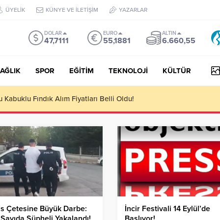
ÜYELİK
KÜNYE VE İLETİŞİM
YAZARLAR
DOLAR
EURO
ALTIN
47,7111
55,1881
6.660,55
AĞLIK
SPOR
EĞİTİM
TEKNOLOJİ
KÜLTÜR
yesi Her Gün 4 Bin 898 Kişiye Sıcak Yemek Ulaştırıyor!
s Çetesine Büyük Darbe:
İncir Festivali 14 Eylül’de
Sayıda Şüpheli Yakalandı!
Başlıyor!