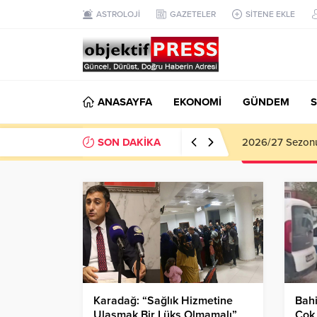
ASTROLOJİ
GAZETELER
SİTENE EKLE
ANASAYFA
EKONOMİ
GÜNDEM
S
SON DAKİKA
Haliliye Beledi
Karadağ: “Sağlık Hizmetine
Bahi
Ulaşmak Bir Lüks Olmamalı”
Çok 