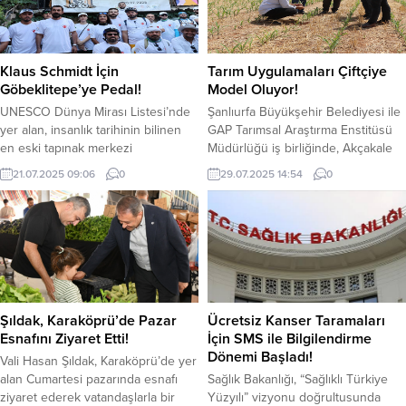
Klaus Schmidt İçin
Tarım Uygulamaları Çiftçiye
Göbeklitepe’ye Pedal!
Model Oluyor!
UNESCO Dünya Mirası Listesi’nde
Şanlıurfa Büyükşehir Belediyesi ile
yer alan, insanlık tarihinin bilinen
GAP Tarımsal Araştırma Enstitüsü
en eski tapınak merkezi
Müdürlüğü iş birliğinde, Akçakale
Göbeklitepe, keşfine öncülük eden
İşletmesi’nde başlatılan toprak
21.07.2025 09:06
0
29.07.2025 14:54
0
Alman arkeolog Prof. Dr. Klaus
işlemesiz (anıza doğrudan) mısır
Schmidt’in vefatının 11. yılında
ekimi demonstrasyon çalışmaları
anlamlı bir etkinlikle anıldı. Şanlıurfa
başarıyla devam ediyor. Yürütülen
Büyükşehir Belediye Başkanı
çalışma, bölgede sürdürülebilir
Mehmet Kasım Gülpınar da
tarım tekniklerinin yaygınlaştırılması
etkinliğe bisikletiyle katılarak hem
adına önemli bir örnek teşkil ediyor.
spora hem de kültürel mirasa
Geçtiğimiz ay buğday hasadının
verdiği önemi gözler...
hemen ardından toprak
Şıldak, Karaköprü’de Pazar
Ücretsiz Kanser Taramaları
işlenmeden doğrudan anıza mısır
Esnafını Ziyaret Etti!
İçin SMS ile Bilgilendirme
ekimi...
Dönemi Başladı!
Vali Hasan Şıldak, Karaköprü’de yer
alan Cumartesi pazarında esnafı
Sağlık Bakanlığı, “Sağlıklı Türkiye
ziyaret ederek vatandaşlarla bir
Yüzyılı” vizyonu doğrultusunda