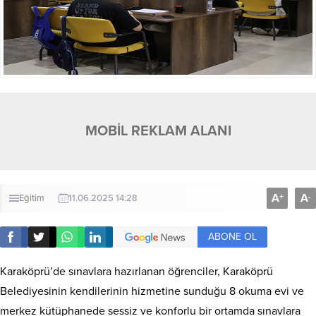
MOBİL REKLAM ALANI
A
A
+
-
Eğitim
11.06.2025 14:28
ABONE OL
Karaköprü’de sınavlara hazırlanan öğrenciler, Karaköprü
Belediyesinin kendilerinin hizmetine sunduğu 8 okuma evi ve
merkez kütüphanede sessiz ve konforlu bir ortamda sınavlara