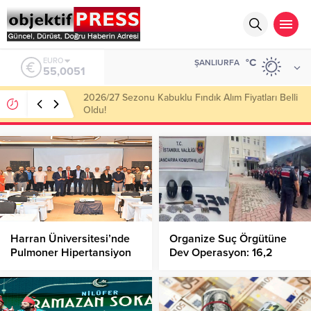
ALTIN
°C
ŞANLIURFA
6.584,66
Haliliye Belediyesi Her Gün 4 Bin 898 Kişiye Sıcak
Yemek Ulaştırıyor!
Harran Üniversitesi’nde
Organize Suç Örgütüne
Pulmoner Hipertansiyon
Dev Operasyon: 16,2
Toplantısı!
Milyon Dolarlık Mal
Varlığına El Konuldu!