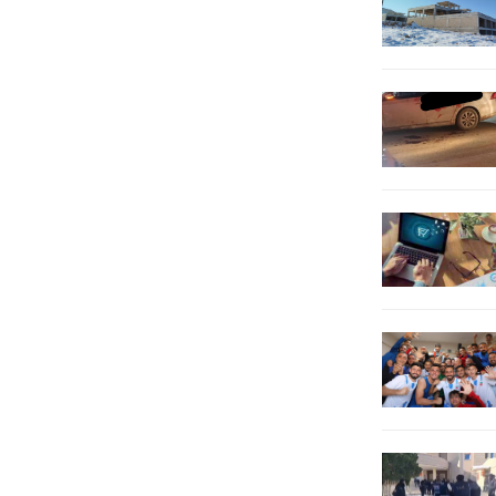
suçundan (7) yıl (6) ay kesinleşmiş...