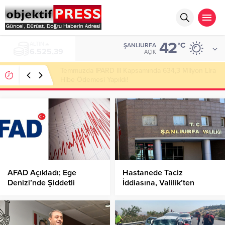
42
ALTIN
°C
ŞANLIURFA
6.525,39
AÇIK
Temmuzda IPARD III Kapsamında 634,3 Milyon Lira
Hibe Ödemesi Yapıldı!
AFAD Açıkladı; Ege
Hastanede Taciz
Denizi’nde Şiddetli
İddiasına, Valilik’ten
Deprem!
Soruşturma!