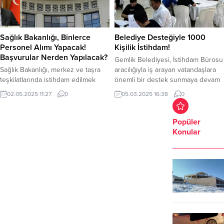
Sağlık Bakanlığı, Binlerce
Belediye Desteğiyle 1000
Personel Alımı Yapacak!
Kişilik İstihdam!
Başvurular Nerden Yapılacak?
Gemlik Belediyesi, İstihdam Bürosu
Sağlık Bakanlığı, merkez ve taşra
aracılığıyla iş arayan vatandaşlara
teşkilatlarında istihdam edilmek
önemli bir destek sunmaya devam
üzere toplam 19.000 personel
ediyor. Yaklaşık beş yıldır faaliyet
02.05.2025 11:27
0
05.03.2025 16:38
0
alımı yapacak. Sözleşmeli Personel
gösteren İstihdam Bürosu, iş
Alımları KPSS ile
arayanlar ile işverenler arasında
YapılacakSözleşmeli personel
köprü kurarak, 2024 Mart ayı
Popüler
alımları, Kamu Personel Seçme
itibarıyla toplam 22 toplu mülakat
Konular
Sınavı (KPSS) sonuçlarına göre
düzenledi. Bu mülakatlar
yapılacak.Yerleştirmeler, Ölçme,
sonucunda, özel sektörde
Seçme ve Yerleştirme Merkezi
çalışmaya uygun 1000 kişilik
(ÖSYM) tarafından
istihdam gerçekleşti. Gemlik
gerçekleştirilecek. Adaylar,tercih
Belediye...
işlemlerini 2–8 Mayıs 2025 tarihleri
arasında ÖSYM’nin resmi internet
adresi olan
www.osym.gov.trüzerinden...