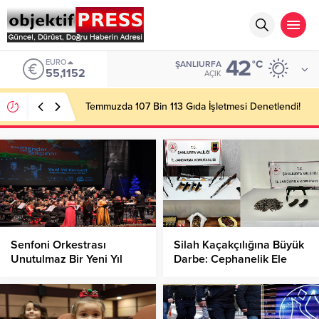
42
EURO
°C
ŞANLIURFA
55,1152
AÇIK
Temmuzda 107 Bin 113 Gıda İşletmesi Denetlendi!
Senfoni Orkestrası
Silah Kaçakçılığına Büyük
Unutulmaz Bir Yeni Yıl
Darbe: Cephanelik Ele
Konseriyle Veda Etti!
Geçirildi!