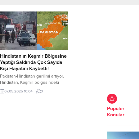
Hindistan’ın Keşmir Bölgesine
Yaptığı Saldırıda Çok Sayıda
Kişi Hayatını Kaybetti!
Pakistan-Hindistan gerilimi artıyor.
Hindistan, Keşmir bölgesindeki
Muzaferabad kentine füzelerle
07.05.2025 10:04
0
düzenlediği saldırıda ölü sayısı
artıyor. Hindistan’ın füzelerle
saldırısı sonucu 26 kişi hayatını
Popüler
kaybederken 46 kişi de yaralandı.
Konular
Kayıp 2 kişi ise aranıyor. Tüm
dünyanın kaygıyla izliyor. İki
nükleer gücün çatışmayı
artırmasından endişe duyuluyor. İki