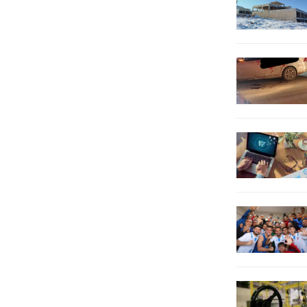
nükleer güç Hindistan ve Pakistan
arasında gerilim...