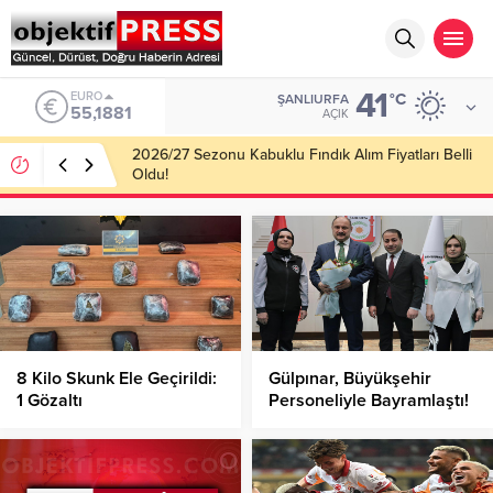
41
ALTIN
°C
ŞANLIURFA
6.660,55
AÇIK
Haliliye Belediyesi Her Gün 4 Bin 898 Kişiye Sıcak
Yemek Ulaştırıyor!
8 Kilo Skunk Ele Geçirildi:
Gülpınar, Büyükşehir
1 Gözaltı
Personeliyle Bayramlaştı!