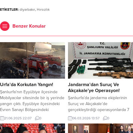
ETİKETLER:
diyarbakır
,
Hırsızlık
Benzer Konular
Urfa’da Korkutan Yangın!
Jandarma’dan Suruç Ve
Akçakale’ye Operasyon!
Şanlıurfa’nın Eyyübiye ilçesinde
Mobilyacılar sitesinde bir iş yerinde
Şanlıurfa’da jandarma ekiplerinin
yangın çıktı. Eyyübiye ilçesindeki
Suruç ve Akçakale’de
Evren Sanayi Bölgesindeki
gerçekleştirdiği operasyonlarda 7
Mobilyacılar sitesinde bir işyerinde
ruhsatsız av tüfeği, 7 şarjör ve 28
21.06.2025 22:07
0
06.03.2026 13:57
0
yangın çıktı. Çevredekilerin ihbarı
fişek ele geçirildi. Olaya dair 3
üzerine bölgeye çok sayıda itfaiye
şüpheli ile ilgili adli işlem başlatıldı.