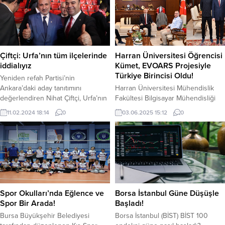
ekibi sevk edildi. İtfaiye ekiplerinin
Şanlıurfa İl Jandarma Komutanlığı
uzun uğraşları sonucu yangın
ekipleri, “Yasa Dışı ve Ruhsatsız
söndürüldü. Yangının çıkış sebebi
Silahlanmayla Mücadele”
henüz tespit edilemedi. Olay ile
kapsamında çalışmalarını
ilgili soruşturma başlatıldı. YAZI...
sürdürmeye devam ediyor. Suruç
ve Akçakale İlçe Jandarma
Çiftçi: Urfa’nın tüm ilçelerinde
Harran Üniversitesi Öğrencisi
Komutanlığı...
iddialıyız
Kümet, EVOARS Projesiyle
Türkiye Birincisi Oldu!
Yeniden refah Partisi’nin
Ankara’daki aday tanıtımını
Harran Üniversitesi Mühendislik
değerlendiren Nihat Çiftçi, Urfa’nın
Fakültesi Bilgisayar Mühendisliği
tüm ilçelerinde iddialı olduklarını
öğrencisi Barış Enes Kümet,
11.02.2024 18:14
0
03.06.2025 15:12
0
söyledi. Tüm Türkiye’de ve
geliştirdiği yenilikçi ve kültürel
Şanlıurfa’da yaklaşan yerel seçimler
boyutu yüksek EVOARS projesiyle
için siyasi partiler çalışmalarını
Türkiye çapında düzenlenen
sürdürüyor. Yeniden Refah Partisi
teknoloji yarışmasında birinci oldu.
bugüne kadar açıklanan adaylarını
Proje, hem teknolojik altyapısı hem
ve İstanbul, Ankara ve İzmir
de kültürel içeriğiyle ulusal ve
adaylarını Ankara’da kamuoyuna
uluslararası düzeyde büyük takdir
tanıttı. Şanlıurfa’da güçlü bir aday
topladı. Türkiye geneli 55 ilden 130
Spor Okulları’nda Eğlence ve
Borsa İstanbul Güne Düşüşle
listesi ile seçime...
üniversitenin katıldığı yarışmada,
Spor Bir Arada!
Başladı!
toplam 406...
Bursa Büyükşehir Belediyesi
Borsa İstanbul (BİST) BİST 100