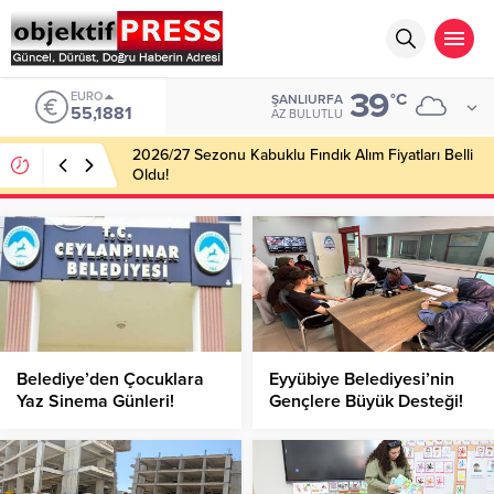
39
EURO
°C
ŞANLIURFA
55,1881
AZ BULUTLU
2026/27 Sezonu Kabuklu Fındık Alım Fiyatları Belli
Oldu!
Belediye’den Çocuklara
Eyyübiye Belediyesi’nin
Yaz Sinema Günleri!
Gençlere Büyük Desteği!