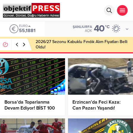
40
ALTIN
°C
ŞANLIURFA
6.660,55
AÇIK
Haliliye Belediyesi Her Gün 4 Bin 898 Kişiye Sıcak
Yemek Ulaştırıyor!
Borsa’da Toparlanma
Erzincan’da Feci Kaza:
Devam Ediyor! BİST 100
Can Pazarı Yaşandı!
Endeksi Kaç Puandan
İşlem Görüyor?