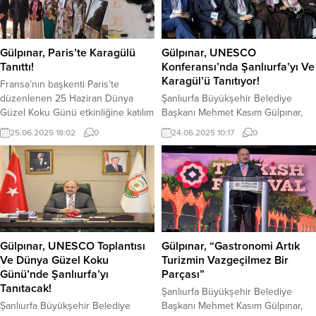
Gülpınar, Paris’te Karagülü
Gülpınar, UNESCO
Tanıttı!
Konferansı’nda Şanlıurfa’yı Ve
Karagül’ü Tanıtıyor!
Fransa’nın başkenti Paris’te
düzenlenen 25 Haziran Dünya
Şanlıurfa Büyükşehir Belediye
Güzel Koku Günü etkinliğine katılım
Başkanı Mehmet Kasım Gülpınar,
sağlayan Şanlıurfa Büyükşehir
Fransa’da düzenlenen UNESCO 17.
25.06.2025 18:02
0
24.06.2025 10:17
0
Belediye Başkanı Mehmet Kasım
Yıllık Toplantısı ve Belediye
Gülpınar, yalnızca Halfeti ilçesinde
Başkanları Forumuna katıldı.
yetişen Karagül’ün eşsiz hikâyesini
UNESCO Yaratıcı Şehirler Ağı’nın
ve koku kültüründeki yerini anlattı.
(UCCN) 17. Yıllık Konferansı,
25 Haziran Dünya Koku Günü
UNESCO ve Ev Sahibi Medya
dolayısıyla Paris’te UNESCO
Sanatları Şehri iş birliğiyle
nezdinde Paris 8. Bölge
Fransa’nın Enghien-les-Bains
Belediyesi’ne bağlı tarihi sergi
kentinde başladı. “Kültür ve Yapay
Gülpınar, UNESCO Toplantısı
Gülpınar, “Gastronomi Artık
salonunda düzenlenen...
Zekâ: UNESCO Yaratıcı Şehirlerinin
Ve Dünya Güzel Koku
Turizmin Vazgeçilmez Bir
Geleceğini Şekillendirmek”
Günü’nde Şanlıurfa’yı
Parçası”
temasıyla düzenlenen...
Tanıtacak!
Şanlıurfa Büyükşehir Belediye
Şanlıurfa Büyükşehir Belediye
Başkanı Mehmet Kasım Gülpınar,