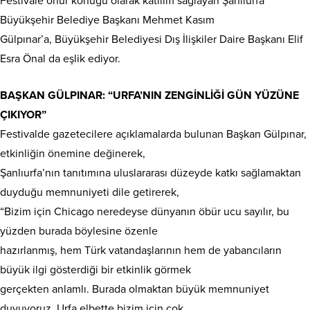
Festivale onur konuğu olarak katılım sağlayan Şanlıurfa
Büyükşehir Belediye Başkanı Mehmet Kasım
Gülpınar’a, Büyükşehir Belediyesi Dış İlişkiler Daire Başkanı Elif
Esra Önal da eşlik ediyor.
BAŞKAN GÜLPINAR: “URFA’NIN ZENGİNLİĞİ GÜN YÜZÜNE
ÇIKIYOR”
Festivalde gazetecilere açıklamalarda bulunan Başkan Gülpınar,
etkinliğin önemine değinerek,
Şanlıurfa’nın tanıtımına uluslararası düzeyde katkı sağlamaktan
duyduğu memnuniyeti dile getirerek,
“Bizim için Chicago neredeyse dünyanın öbür ucu sayılır, bu
yüzden burada böylesine özenle
hazırlanmış, hem Türk vatandaşlarının hem de yabancıların
büyük ilgi gösterdiği bir etkinlik görmek
gerçekten anlamlı. Burada olmaktan büyük memnuniyet
duyuyoruz. Urfa elbette bizim için çok