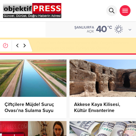
40
ALTIN
°C
ŞANLIURFA
6.525,81
AÇIK
112 Acil Ekipleri Araçta Doğum Yaptırdı!
Çiftçilere Müjde! Suruç
Akkese Kaya Kilisesi,
Ovası’na Sulama Suyu
Kültür Envanterine
Verilmeye Başlandı!
Kaydedildi!