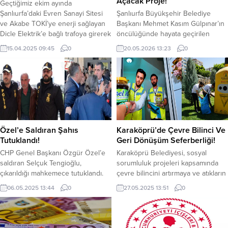
Açacak Proje!
Geçtiğimiz ekim ayında
Şanlıurfa’daki Evren Sanayi Sitesi
Şanlıurfa Büyükşehir Belediye
ve Akabe TOKİ’ye enerji sağlayan
Başkanı Mehmet Kasım Gülpınar’ın
Dicle Elektrik’e bağlı trafoya girerek
öncülüğünde hayata geçirilen
bakır kabloları çalan sanık, 8 yıl 4 ay
Evren Sanayi Sitesi’ndeki iki adet
15.04.2025 09:45
0
20.05.2026 13:23
0
hapis cezasına çarptırıldı. Yaklaşık 1
Katlı Köprülü Kavşak Projesi’nde
milyon TL’lik zarara yol açan
çalışmalar süratle ilerliyor. Ulaşım
hırsızlık, 3.823 işyerini elektriksiz
Daire Başkanlığı’nın koordinesinde
bırakarak sanayi üretimini durma
yürütülen inşaatta, son 43 günde
noktasına getirmişti. Olay anı
kiriş montajı yapılmaya başlandı.
güvenlik kamerasına yansımış,...
Proje ile, Evren Sanayi Sitesi’nin
girişlerindeki yıllardır süren trafik
yoğunluğunun kısa süre içerisinde
Özel’e Saldıran Şahıs
Karaköprü’de Çevre Bilinci Ve
sona ermesi...
Tutuklandı!
Geri Dönüşüm Seferberliği!
CHP Genel Başkanı Özgür Özel’e
Karaköprü Belediyesi, sosyal
saldıran Selçuk Tengioğlu,
sorumluluk projeleri kapsamında
çıkarıldığı mahkemece tutuklandı.
çevre bilincini artırmaya ve atıkların
Cumhuriyet Halk Partisi Genel
geri dönüşümüne katkı sağlamaya
06.05.2025 13:44
0
27.05.2025 13:51
0
Başkanı Özgür Özel, Sırrı Süreyya
yönelik çalışmalarını aralıksız
Önder’in cenaze töreninde
sürdürüyor. Temizlik İşleri
saldırıya uğradı. Saldırgan gözaltına
Müdürlüğü’ne bağlı Çevre Koruma
alındı. Saldırganın Emniyetteki
Birimi, bu alandaki faaliyetleriyle