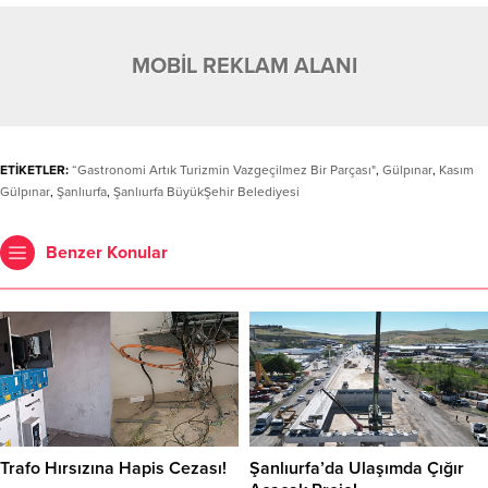
MOBİL REKLAM ALANI
ETİKETLER:
“Gastronomi Artık Turizmin Vazgeçilmez Bir Parçası"
,
Gülpınar
,
Kasım
Gülpınar
,
Şanlıurfa
,
Şanlıurfa BüyükŞehir Belediyesi
Benzer Konular
Trafo Hırsızına Hapis Cezası!
Şanlıurfa’da Ulaşımda Çığır