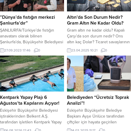
Hattı’nın etkin kullanımı gibi
ise güne düşüşle başlayan BİST
konularda farkındalık oluşturuldu.
100 endeksi...
Etkinlik, öğrencilerin güvenliğini
”Dünya’da fıstığın merkezi
Altın’da Son Durum Nedir?
artırmaya yönelik genel güvenlik
Şanlıurfa’dır”
Gram Altın Ne Kadar Oldu?
kurallarının öğretilmesini
ŞANLIURFA/Türkiye’de fıstığın
Gram altın ne kadar oldu? Kapalı
amaçlıyor....
anavatanı olarak bilinen
Çarşı’da son durum nedir? Ons
Şanlıurfa’da, Büyükşehir Belediyesi
altın kaç Dolar? Ticaret savaşlarının
Tarlada Fıstık Hasadı şenliği
etkisiyle yükselişe geçen altın’da
27.09.2023 17:46
0
23.04.2025 10:21
0
düzenledi. Fıstık hasadına katılan
son durum nedir? Güvenli liman
Büyükşehir Belediye Başkanı
altın ÇİN-ABD gerginliğiyle tarihi
Zeynel Abidin Beyazgül, “
zirveyi görmüştü. ABD Başkanı
Dünya’da fıstığın başkenti
Donald Trump’ın ek gümrük
Şanlıurfa’dır” Bu lezzetleri tatmak
vergilerinin düşürülebileceği
isteyen herkesi Şanlıurfa’ya davet
açıklaması piyasayı rahatlattı.
ediyorum” dedi.Türkiyede fıstık
Uluslararası piyasaların
üretiminin yüzde 50’den fazlasının
rahatlamasıyla altında bir miktar geri
Kentpark Yapay Plajı 6
Belediyeden “Ücretsiz Toprak
gerçekleştirildiği Şanlıurfa’da
çekilme...
Ağustos’ta Kapılarını Açıyor!
Analizi”!
çiftçiler ürünlerini hasat etmek için
Eskişehir Büyükşehir Belediyesi
Eskişehir Büyükşehir Belediye
kolları sıvadı....
iştiraklerinden Belkent A.Ş.
Başkanı Ayşe Ünlüce tarafından
tarafından işletilen Kentpark Yapay
çiftçiler için hayata geçirilen
Plajı ve Olimpik Yüzme Havuzu,
“Ücretsiz Toprak Analizi” projesi
06.08.2026 12:43
0
14.03.2025 11:17
0