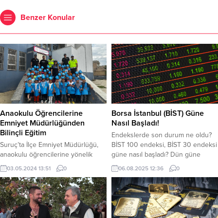
Benzer Konular
Anaokulu Öğrencilerine
Borsa İstanbul (BİST) Güne
Emniyet Müdürlüğünden
Nasıl Başladı!
Bilinçli Eğitim
Endekslerde son durum ne oldu?
Suruç’ta İlçe Emniyet Müdürlüğü,
BİST 100 endeksi, BİST 30 endeksi
anaokulu öğrencilerine yönelik
güne nasıl başladı? Dün güne
polislik mesleği tanıtımı, trafik
yükselişle başlayan borsa, BİST
03.05.2024 13:51
0
06.08.2025 12:36
0
kuralları, güvenli oyun alanları gibi
100 endeksinde kapanışını 10.849
konularda bilgilendirme yaptı. 80
puandan yaptı. Bugün açılışını ise
öğrenci ve 7 öğretmene, yaya
10.876 puandan yaptı. Dün gün
geçitlerinde emniyet kemeri
içinde 10.800 – 10.897 puan
kullanımı, 112 Acil ve Müdahale
aralığında seyrini sürdürdü. Bugün