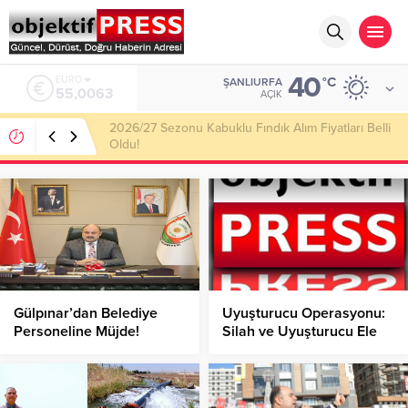
40
ALTIN
°C
ŞANLIURFA
6.543,59
AÇIK
Haliliye Belediyesi Her Gün 4 Bin 898 Kişiye Sıcak
Yemek Ulaştırıyor!
Gülpınar’dan Belediye
Uyuşturucu Operasyonu:
Personeline Müjde!
Silah ve Uyuşturucu Ele
Geçirildi