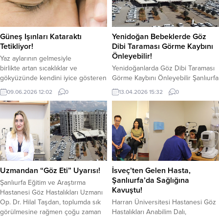
Güneş Işınları Kataraktı
Yenidoğan Bebeklerde Göz
Tetikliyor!
Dibi Taraması Görme Kaybını
Önleyebilir!
Yaz aylarının gelmesiyle
birlikte artan sıcaklıklar ve
Yenidoğanlarda Göz Dibi Taraması
gökyüzünde kendini iyice gösteren
Görme Kaybını Önleyebilir Şanlıurfa
güneş, sadece cildimizi değil göz
Eğitim ve Araştırma Hastanesi Göz
09.06.2026 12:02
0
13.04.2026 15:32
0
sağlığımızı da yakından tehdit
Hastalıkları Uzmanı Op. Dr. Hilal
ediyor. Göz Vakfı Beria
Taşdan, yenidoğan bebeklerde
Turaç İdealtepe Göz Merkezi Göz
yapılan göz dibi taramasının
Hastalıkları Uzmanı Op. Dr. İbrahim
önemine dikkat çekerek, erken
Sayın, özellikle yoğun ultraviyole
tanının kalıcı görme kayıplarını
(UV) ışınlarının göz merceğinde
önlemede hayati rol oynadığını
kalıcı hasarlara yol açarak katarakt
vurguladı. Op. Dr. Taşdan,
oluşumunu hızlandırdığı
yenidoğan döneminde bebeklerin
Uzmandan “Göz Eti” Uyarısı!
İsveç’ten Gelen Hasta,
konusunda uyarılarda bulundu.
gözlerinin dışarıdan sağlıklı
Şanlıurfa’da Sağlığına
Şanlıurfa Eğitim ve Araştırma
Güneş ışığı ve yüksek...
görünebileceğini ancak retina...
Kavuştu!
Hastanesi Göz Hastalıkları Uzmanı
Op. Dr. Hilal Taşdan, toplumda sık
Harran Üniversitesi Hastanesi Göz
görülmesine rağmen çoğu zaman
Hastalıkları Anabilim Dalı,