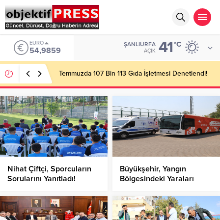
41
ALTIN
°C
ŞANLIURFA
6.496,95
AÇIK
Başkan Gülpınar Kırsaldaki Yol Çalışmalarını
İnceledi!
Nihat Çiftçi, Sporcuların
Büyükşehir, Yangın
Sorularını Yanıtladı!
Bölgesindeki Yaraları
Sarmaya Başlıyor!