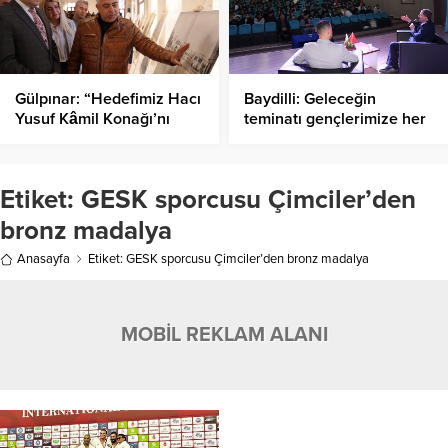
Gülpınar: “Hedefimiz Hacı
Baydilli: Geleceğin
Yusuf Kâmil Konağı’nı
teminatı gençlerimize her
Kültür Merkezi Yapmak”
zaman destek oluyoruz
Etiket:
GESK sporcusu Çimciler’den
bronz madalya
Anasayfa
Etiket: GESK sporcusu Çimciler’den bronz madalya
MOBİL REKLAM ALANI