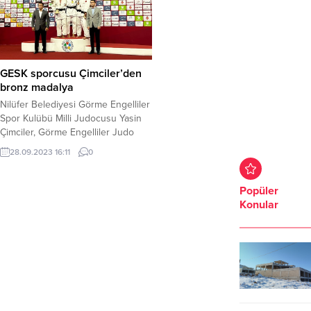
GESK sporcusu Çimciler’den
bronz madalya
Nilüfer Belediyesi Görme Engelliler
Spor Kulübü Milli Judocusu Yasin
Çimciler, Görme Engelliler Judo
Azerbaycan Grand Prisinde bronz
28.09.2023 16:11
0
madalya aldı.Nilüfer Belediyesi
Görme Engelliler Spor Kulübü Milli
Judocusu Yasin Çimciler, Olimpiyat
Popüler
yolunda emin adımlarla yürüyor.
Konular
Görme Engelliler Judo Azerbaycan
Grand Prix’sine katılan Nilüfer
Belediyesi GESK sporcusu Yasin
Çimciler yine madalya ile döndü....