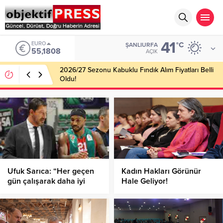
41
EURO
°C
ŞANLIURFA
55,1808
AÇIK
2026/27 Sezonu Kabuklu Fındık Alım Fiyatları Belli
Oldu!
Ufuk Sarıca: “Her geçen
Kadın Hakları Görünür
gün çalışarak daha iyi
Hale Geliyor!
olacağımız kesin…”