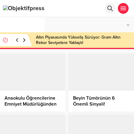
°C
ŞANLIURFA
AÇIK
Altın Piyasasında Yükseliş Sürüyor: Gram Altın
Rekor Seviyelere Yaklaştı!
Anaokulu Öğrencilerine
Beyin Tümörünün 6
Emniyet Müdürlüğünden
Önemli Sinyali!
Bilinçli Eğitim