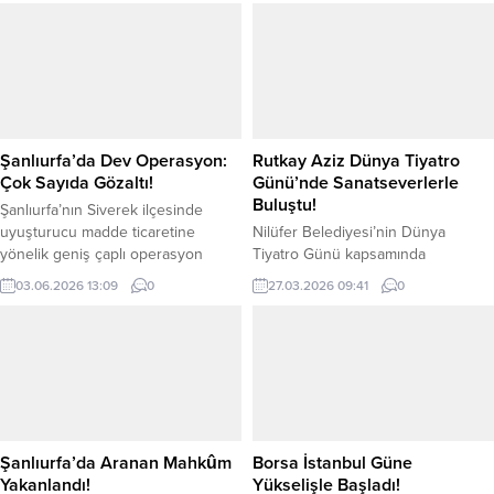
durum nedir? Dolar haftanın son
Şanlıurfalı sporcular tarihi bir
işlem gününde yükselişini
başarıya imza attı. 50 ülkeden
sürdürüyor. Dün dolar günü 38.66
yaklaşık 4 bin sporcunun katıldığı,
TL’den kapattı. Yeni güne 38.66
kıran kırana mücadelelerin
TL’den işlem görmeye başlayan
yaşandığı bu dev organizasyonda
dolar, saat 11.40 itibariyle 38.82
Şanlıurfa kafilesi; 2 altın, 1 gümüş
TL’den işlem görüyor. Euro...
ve 4 bronz madalya kazanarak
Şanlıurfa’da Dev Operasyon:
Rutkay Aziz Dünya Tiyatro
şampiyonanın en...
Çok Sayıda Gözaltı!
Günü’nde Sanatseverlerle
Buluştu!
Şanlıurfa’nın Siverek ilçesinde
uyuşturucu madde ticaretine
Nilüfer Belediyesi’nin Dünya
yönelik geniş çaplı operasyon
Tiyatro Günü kapsamında
gerçekleştirildi. Operasyonda 65
düzenlediği “Tanıklıklar:
03.06.2026 13:09
0
27.03.2026 09:41
0
şüpheli ve 1 çocuk gözaltına alındı.
Tiyatromuzun Dünü ve Bugünü”
Siverek Cumhuriyet Başsavcılığı
söyleşisinde usta sanatçı Rutkay
öncülüğünde sürdürülen
Aziz, Nilüferlilerle buluştu. Aziz,
soruşturma çerçevesinde,
“Bizim işimiz, insanı insana
uyuşturucu madde ticareti yaptıkları
anlatmak ve onun değişimini
belirlenen 83 şüpheliye yönelik
gündeme getirmek. Biz dünyayı
Şanlıurfa İl Jandarma Komutanlığı
değiştirmek için yola çıktık. Tam
ekipleri tarafından Siverek merkezli
değiştirdik diyemem ama o da bizi
Şanlıurfa’da Aranan Mahkûm
Borsa İstanbul Güne
eş zamanlı şafak operasyonu
değiştiremedi” dedi. Nilüfer
Yakanlandı!
Yükselişle Başladı!