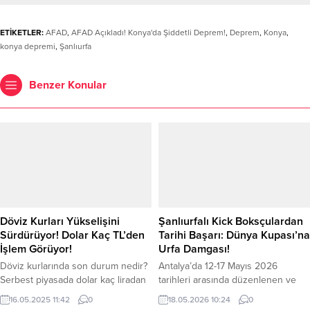
ETİKETLER:
AFAD
,
AFAD Açıkladı! Konya'da Şiddetli Deprem!
,
Deprem
,
Konya
,
konya depremi
,
Şanlıurfa
Benzer Konular
Döviz Kurları Yükselişini
Şanlıurfalı Kick Boksçulardan
Sürdürüyor! Dolar Kaç TL’den
Tarihi Başarı: Dünya Kupası’na
İşlem Görüyor!
Urfa Damgası!
Döviz kurlarında son durum nedir?
Antalya’da 12-17 Mayıs 2026
Serbest piyasada dolar kaç liradan
tarihleri arasında düzenlenen ve
işlem görüyor? Haftanın son işlem
adeta nefesleri kesen Kıck Boks
16.05.2025 11:42
0
18.05.2026 10:24
0
gününde döviz kurlarında son
Dünya Kupası Şampiyonası’nda,