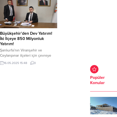
Büyükşehir’den Dev Yatırım!
İki İlçeye 850 Milyonluk
Yatırım!
Şanlıurfa’nın Viranşehir ve
Ceylanpınar ilçeleri için çevreye
duyarlı, sürdürülebilir ve ekonomik
16.05.2025 15:48
0
bir atık yönetim sistemi kuruluyor.
Şanlıurfa Büyükşehir Belediyesi
tarafından hayata geçirilecek olan
Popüler
Viranşehir-Ceylanpınar Entegre Katı
Konular
Atık Tesisi Projesi için sözleşme
imzalandı. Toplam maliyeti 19,2
milyon Euro yani 850 milyon TL
olan projenin inşaatına 6 ay sonra
başlanacak. Şanlıurfa Büyükşehir...