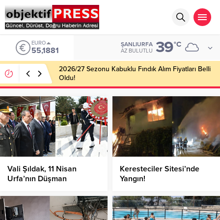
39
EURO
°C
ŞANLIURFA
55,1881
AZ BULUTLU
2026/27 Sezonu Kabuklu Fındık Alım Fiyatları Belli
Oldu!
Vali Şıldak, 11 Nisan
Keresteciler Sitesi’nde
Urfa’nın Düşman
Yangın!
İşgalinden Kurtuluşu’nun
105’inci Yıl Dönümü
Etkinliklerine Katıldı!