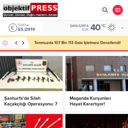
40
EURO
°C
ŞANLIURFA
55,0919
AÇIK
Temmuzda 107 Bin 113 Gıda İşletmesi Denetlendi!
Şanlıurfa’da Silah
Maganda Kurşunları
Kaçakçılığı Operasyonu: 7
Hayat Karartıyor!
Gözaltı