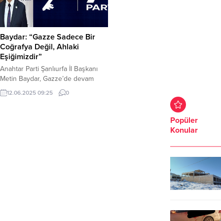
Baydar: “Gazze Sadece Bir
Coğrafya Değil, Ahlaki
Eşiğimizdir”
Anahtar Parti Şanlıurfa İl Başkanı
Metin Baydar, Gazze’de devam
eden sivil katliamlar ve Türkiye’den
12.06.2025 09:25
0
yükselen yetersiz tepkiler üzerine
yazılı bir açıklama yayımladı. Baydar,
Gazze’nin yalnızca bir şehir değil,
Popüler
insanlığın onuru ve ümmetin
Konular
vicdanı olduğunu belirtti. Baydar,
açıklamasında insani yardımların
önemine değinmekle birlikte, bu
çabaların tek başına vicdani bir
temize çıkma...