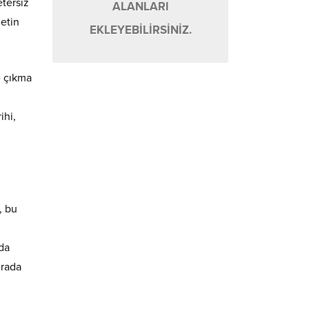
etersiz
ALANLARI
metin
EKLEYEBİLİRSİNİZ.
e çıkma
ihi,
, bu
ada
urada