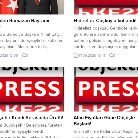
i’den Ramazan Bayramı
Hıdırellez Coşkuyla kutlandı!
!
Hıdırellez coşkusu Gemlik’te renkl
rü Belediye Başkanı Nihat Çiftçi,
görüntülere sahne oldu. Gemliklile
 Bayramı dolayısıyla bir kutlama
baharın gelişini simgeleyen, barış,
ayınladı. Mesajında birlik,
kardeşlik ve dayanışma duyguların
rlik ve dayanışma vurgusu yapan
pekiştiren kutlamalarda bir araya g
.2026 12:06
0
07.05.2026 15:41
0
Çiftçi, tüm vatandaşların
Akşam saatlerinde başlayan prog
nı en içten dilekleriyle kutladığını
meydanı dolduran gençler, çocukl
. Toplumsal birlikteliğin, paylaşma
aileler müzikler eşliğinde eğlenirk
nışmanın en güçlü şekilde
yöresel dans gösterileri büyük ilg
ldiği Ramazan Bayramı, gönülleri
Geleneksel Hıdırellez ritüellerinde
iren müstesna günler arasında yer
olan ateş yakılmasıyla birlikte vat
 Bu kapsamda Karaköprü...
baharın...
ehir Kendi Serasında Üretti!
Altın Fiyatları Güne Düşüşle
Başladı!
fa Büyükşehir Belediyesi, “üreten
ecilik” anlayışıyla kendi
Gram altın ne kadar oldu? Kapalı Ç
ında yetiştirdiği yaklaşık 400 bin
son durum nedir? Ons altın kaç D