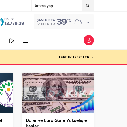
39
BIST
°C
ŞANLIURFA
13.779,39
AZ BULUTLU
TÜMÜNÜ GÖSTER →
et
Dolar ve Euro Güne Yükselişle
başladı!