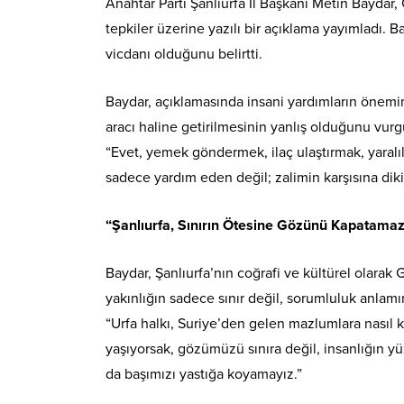
Anahtar Parti Şanlıurfa İl Başkanı Metin Baydar
tepkiler üzerine yazılı bir açıklama yayımladı. 
vicdanı olduğunu belirtti.
Baydar, açıklamasında insani yardımların önemin
aracı haline getirilmesinin yanlış olduğunu vurg
“Evet, yemek göndermek, ilaç ulaştırmak, yaralıl
sadece yardım eden değil; zalimin karşısına dikile
“Şanlıurfa, Sınırın Ötesine Gözünü Kapatama
Baydar, Şanlıurfa’nın coğrafi ve kültürel olarak
yakınlığın sadece sınır değil, sorumluluk anlamın
“Urfa halkı, Suriye’den gelen mazlumlara nasıl ku
yaşıyorsak, gözümüzü sınıra değil, insanlığın 
da başımızı yastığa koyamayız.”