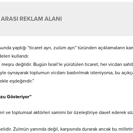
 ARASI REKLAM ALANI
sunda yaptığı “ticaret ayrı, zulüm ayrı” türünden açıklamaların k
eleri kullandı:
meşru değildir. Bugün İsrail’le yürütülen ticaret, her vicdan sahi
yle oynayarak toplumun vicdanı bastırılmak isteniyorsa, bu açıkça
tekle eşdeğerdir.”
zu Gösteriyor”
ri ve toplumsal aktörleri samimi bir özeleştiriye davet ederek söz
lidir. Zulmün yanında değil, karşısında durarak ancak bu milleti