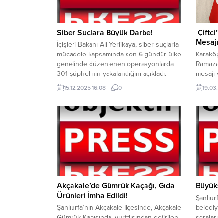
Siber Suçlara Büyük Darbe!
Çiftç
Mesajı
İçişleri Bakanı Ali Yerlikaya, siber suçlarla
mücadele kapsamında son 6 gündür ülke
Karaköp
genelinde düzenlenen operasyonlarda
Ramazan
301 şüphelinin yakalandığını açıkladı.
mesajı y
Operasyonlarla çocuk müstehcenliği,
berabe
15.12.2025 16:08
0
19.03
dolandırıcılık ve yasa dışı bahis gibi
Başkan 
suçlar yoluyla vatandaşların maddi ve
bayramı
manevi zarara uğramasının önüne
belirtti
geçildi. Bakan Yerlikaya’nın verdiği
ve daya
bilgilere göre, 55 il merkezli olarak
hissedi
yürütülen “Çevrim İçi...
birleşt
alıyor.
Akçakale’de Gümrük Kaçağı, Gıda
Büyükş
Ürünleri İmha Edildi!
Şanlıur
Şanlıurfa’nın Akçakale İlçesinde, Akçakale
belediy
Gümrük Kapısında, yurtdışından getirilen
seralar