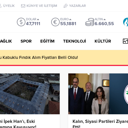
ÜYELİK
KÜNYE VE İLETİŞİM
YAZARLAR
DOLAR
EURO
ALTIN
47,7111
55,1881
6.660,55
AĞLIK
SPOR
EĞİTİM
TEKNOLOJİ
KÜLTÜR
yesi Her Gün 4 Bin 898 Kişiye Sıcak Yemek Ulaştırıyor!
hi İpek Han’ı, Eski
Kalın, Siyasi Partileri Ziyar
şamına Kavuşuyor!
Etti!