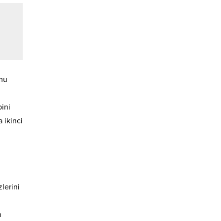
amu
bini
 ikinci
lerini
n