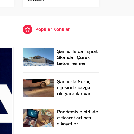
Popüler Konular
Şanlıurfa’da inşaat
Skandalı Çürük
beton resmen
belgelendi
Şanlıurfa Suruç
ilçesinde kavga!
ölü yaralılar var
Pandemiyle birlikte
e-ticaret artınca
şikayetler
de katlandı