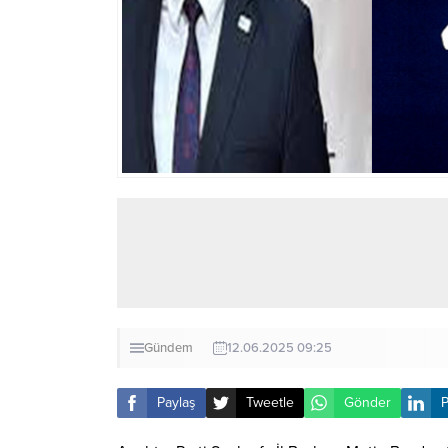
Gündem
12.06.2025 09:25
Paylaş
Tweetle
Gönder
P