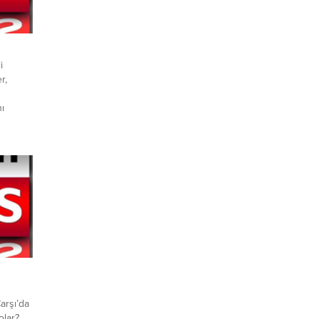
i
r,
ı
eldiler.
ramda
ar ve
en,
i gördü.
n biri
andaşlar
arşı’da
olar?