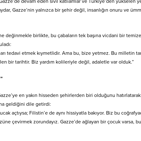
, Gazze’de devam eden sivil katliamlar ve Türkiye’den yükselen y
Baydar, Gazze’nin yalnızca bir şehir değil, insanlığın onuru ve üm
e değinmekle birlikte, bu çabaların tek başına vicdani bir temiz
uladı:
arı tedavi etmek kıymetlidir. Ama bu, bize yetmez. Bu milletin tar
n bir tarihtir. Biz yardım kolileriyle değil, adaletle var olduk.”
z”
 Gazze’ye en yakın hisseden şehirlerden biri olduğunu hatırlatarak
a geldiğini dile getirdi:
cak açtıysa; Filistin’e de aynı hissiyatla bakıyor. Biz bu coğrafy
yüzüne çevirmek zorundayız. Gazze’de ağlayan bir çocuk varsa, b