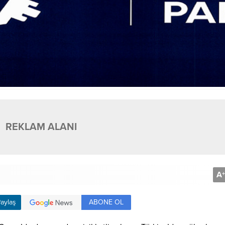
REKLAM ALANI
A
+
ABONE OL
aylaş