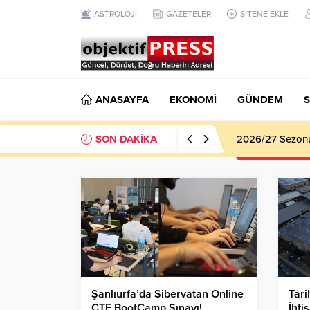
ASTROLOJİ
GAZETELER
SİTENE EKLE
ANASAYFA
EKONOMİ
GÜNDEM
S
SON DAKİKA
Haliliye Beledi
Şanlıurfa’da Sibervatan Online
Tari
CTF BootCamp Sınavı!
İhti