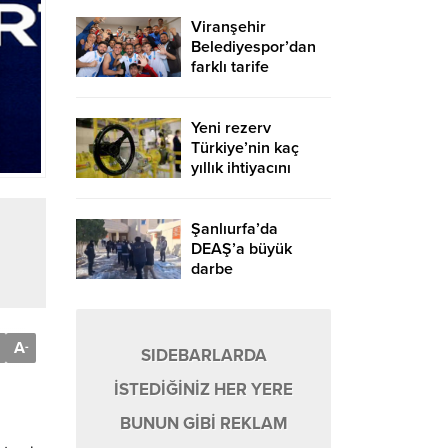
Viranşehir
Belediyespor’dan
farklı tarife
Yeni rezerv
Türkiye’nin kaç
yıllık ihtiyacını
karşılayacak?
Şanlıurfa’da
DEAŞ’a büyük
darbe
A
-
SIDEBARLARDA
İSTEDİĞİNİZ HER YERE
BUNUN GİBİ REKLAM