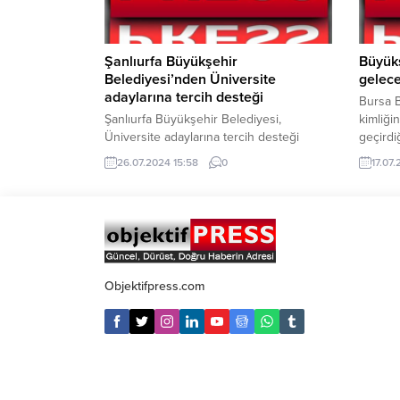
memnuniyeti...
Şanlıurfa Büyükşehir
Büyük
Belediyesi’nden Üniversite
gelece
adaylarına tercih desteği
Bursa B
Şanlıurfa Büyükşehir Belediyesi,
kimliği
Üniversite adaylarına tercih desteği
geçirdiğ
sağlıyor. Şanlıurfa Büyükşehir Belediyesi
ekledi.
26.07.2024 15:58
0
17.07
Gençlik Meclisi, Yükseköğretim Kurumları
futbol 
Sınavı’na (YKS) giren üniversite
Başkan 
adaylarına rehberlik desteği veriyor.
hizmete
Uzman eğitmenler, puana göre
Belediy
öğrencilere yol gösteriyor. Gençlik
Tesisle
Merkezinde tercih dönemi olan 25
futbol 
Temmuz – 2 Ağustos tarihleri arasında
Vekili Ş
Objektifpress.com
öğrencilere destek sağlanacak. Gençlik
Meclisinin üniversiteye gidecek olan...