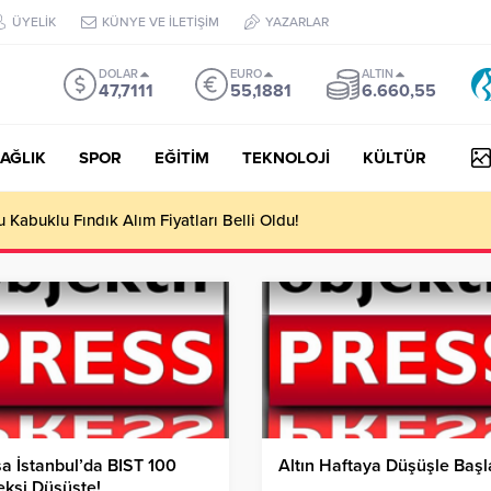
ÜYELİK
KÜNYE VE İLETİŞİM
YAZARLAR
DOLAR
EURO
ALTIN
47,7111
55,1881
6.660,55
AĞLIK
SPOR
EĞİTİM
TEKNOLOJİ
KÜLTÜR
yesi Her Gün 4 Bin 898 Kişiye Sıcak Yemek Ulaştırıyor!
a İstanbul’da BIST 100
Altın Haftaya Düşüşle Başl
ksi Düşüşte!