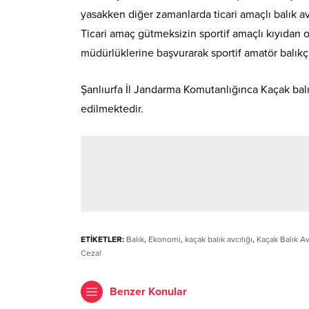
yasakken diğer zamanlarda ticari amaçlı balık av
Ticari amaç gütmeksizin sportif amaçlı kıyıdan o
müdürlüklerine başvurarak sportif amatör balıkç
Şanlıurfa İl Jandarma Komutanlığınca Kaçak bal
edilmektedir.
ETİKETLER:
Balık
,
Ekonomi
,
kaçak balık avcılığı
,
Kaçak Balık A
Ceza!
Benzer Konular