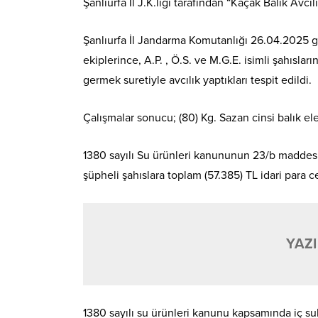
Şanlıurfa İl J.K.lığı tarafından “Kaçak Balık Avc
Şanlıurfa İl Jandarma Komutanlığı 26.04.2025 
ekiplerince, A.P. , Ö.S. ve M.G.E. isimli şahısla
germek suretiyle avcılık yaptıkları tespit edildi.
Çalışmalar sonucu; (80) Kg. Sazan cinsi balık ele 
1380 sayılı Su ürünleri kanununun 23/b maddesi 
şüpheli şahıslara toplam (57.385) TL idari para c
YAZI
1380 sayılı su ürünleri kanunu kapsamında iç sula