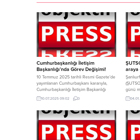
Cumhurbaşkanlığı İletişim
ŞUTSO,
Başkanlığı’nda Görev Değişimi!
araya 
10 Temmuz 2025 tarihli Resmi Gazete’de
Şanlıur
yayımlanan Cumhurbaşkanı kararıyla,
(ŞUTSO)
Cumhurbaşkanlığı İletişim Başkanlığı
günü mü
görevine Prof. Dr. Burhanettin Duran
toplant
10.07.2025 09:02
0
04.01
atandı. Cumhurbaşkanlığı İletişim
yapan g
Başkanlığı’nda, yedi yıldır görevi yürüten
ŞUTSO 
Prof. Dr. Fahrettin Altun ise Türkiye İnsan
Yetim, 
Hakları ve Eşitlik Kurumu (TİHEK)
gününü
Başkanlığı’na getirildi. Burhanettin Duran
ve öne
sosyal medya hesabından yaptığı
Çalışan
paylaşımla görevi devralmaktan duyduğu
düzenle