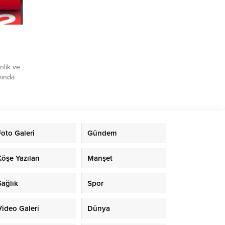
nlik ve
mında
ereceye
ençlik
ı ile
ürlüğü,
Foto Galeri
Gündem
cuk
rnuvası
Köşe Yazıları
Manşet
Sağlık
Spor
Video Galeri
Dünya