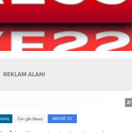
REKLAM ALANI
A
+
ABONE OL
aylaş