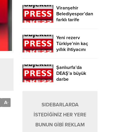
Viranşehir
Belediyespor’dan
farklı tarife
Yeni rezerv
Türkiye’nin kaç
yıllık ihtiyacını
karşılayacak?
Şanlıurfa’da
DEAŞ’a büyük
darbe
A
-
SIDEBARLARDA
İSTEDİĞİNİZ HER YERE
BUNUN GİBİ REKLAM