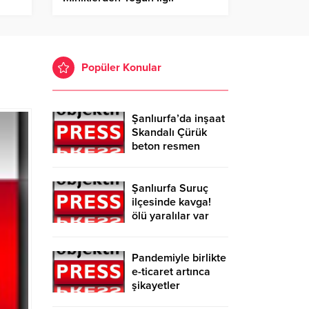
Popüler Konular
Şanlıurfa’da inşaat
Skandalı Çürük
beton resmen
belgelendi
Şanlıurfa Suruç
ilçesinde kavga!
ölü yaralılar var
Pandemiyle birlikte
e-ticaret artınca
şikayetler
de katlandı