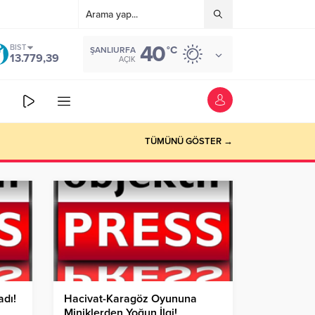
40
BIST
°C
ŞANLIURFA
13.779,39
AÇIK
TÜMÜNÜ GÖSTER →
adı!
Hacivat-Karagöz Oyununa
Miniklerden Yoğun İlgi!