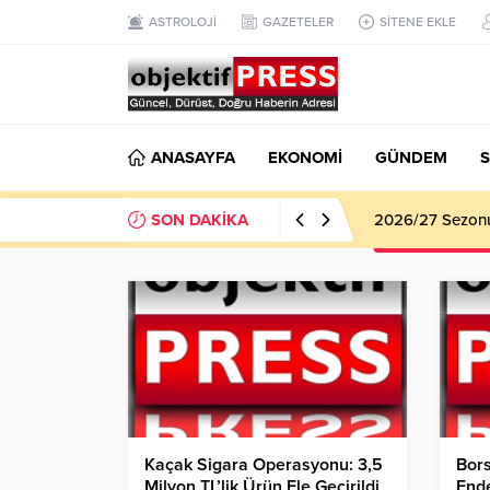
ASTROLOJİ
GAZETELER
SİTENE EKLE
ANASAYFA
EKONOMİ
GÜNDEM
S
SON DAKİKA
Haliliye Beledi
Kaçak Sigara Operasyonu: 3,5
Bors
Milyon TL’lik Ürün Ele Geçirildi
Ende