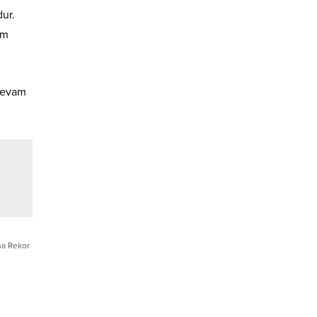
dur.
ım
 devam
ına Rekor