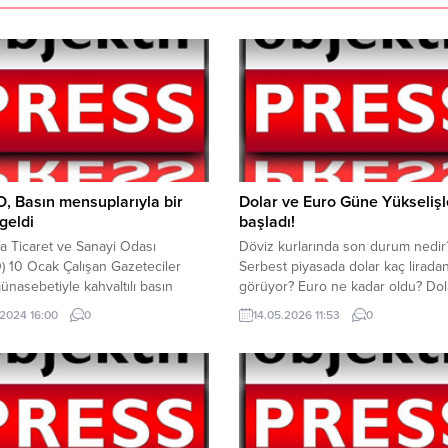
 Basın mensuplarıyla bir
Dolar ve Euro Güne Yükselişl
geldi
başladı!
fa Ticaret ve Sanayi Odası
Döviz kurlarında son durum nedir
 10 Ocak Çalışan Gazeteciler
Serbest piyasada dolar kaç lirada
nasebetiyle kahvaltılı basın
görüyor? Euro ne kadar oldu? Dol
ısı düzenledi. Şanlıurfa’da görev
euro’da hareketlilik devam ediyor.
.2024 16:00
0
14.05.2026 11:53
0
azetecilerle bir araya gelen
ve euro güne yükselişle başladı. 
Yönetim Kurulu Başkanı Mehmet
Doğu’daki jeopolitik gerilimler döv
basın mensuplarının Gazeteciler
kurlarını etkilemeye devam ediyor
 kutlayarak mesleğin zorluğuna
Serbest döviz piyasasında dolar s
mine vurgu yaptı. ŞUTSO, 10 Ocak
11.50 itibariyle 45.43 TL civarında 
 Gazeteciler Günü nedeniyle
görüyor. Euro...
diği programda Şanlıurfa’da...