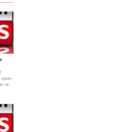
e
?
n işlem
ar ve
 Dolar
Orta
iz
.
aat
işlem