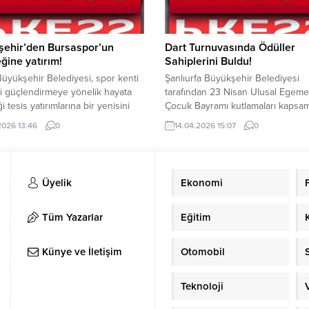
şehir’den Bursaspor’un
Dart Turnuvasında Ödüller
ğine yatırım!
Sahiplerini Buldu!
üyükşehir Belediyesi, spor kenti
Şanlıurfa Büyükşehir Belediyesi
ni güçlendirmeye yönelik hayata
tarafından 23 Nisan Ulusal Egeme
i tesis yatırımlarına bir yenisini
Çocuk Bayramı kutlamaları kapsa
 Bursaspor altyapısına kazandırılan
düzenlenen Dart Turnuvasında d
.2026 13:46
0
14.04.2026 15:07
0
sahaları, Büyükşehir Belediyesi
giren öğrencilere ödülleri verildi.
Vekili Şahin Biba tarafından
Şanlıurfa Büyükşehir Belediyesi G
 açıldı. Bursa Büyükşehir
ve Spor Hizmetleri Daire Başkanlığ
esi tarafından Bursaspor Özlüce
Gençlik ve Spor Hizmetleri İl Müd
Üyelik
Ekonomi
ri’ne kazandırılan 3 yeni suni çim
23 Nisan Ulusal Egemenlik ve Ço
sahasının açılış törenine Başkan
Bayramı dolaysıyla kentte Dart Tu
ahin Biba’nın yanı...
düzenledi. Şanlıurfa...
Tüm Yazarlar
Eğitim
Künye ve İletişim
Otomobil
Teknoloji