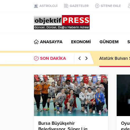
ASTROLOJİ
GAZETELER
SİTENE EKLE
ANASAYFA
EKONOMİ
GÜNDEM
S
SON DAKİKA
Atatürk Bulvarı 
Bursa Büyükşehir
Oyun
Belediyespor, Süper Lig
evle