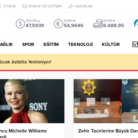
ÜYELİK
KÜNYE VE İLETİŞİM
YAZARLAR
DOLAR
EURO
ALTIN
47,5939
54,9646
6.488,95
AĞLIK
SPOR
EĞİTİM
TEKNOLOJİ
KÜLTÜR
Sıcak Asfaltla Yenileniyor!
cu Michelle Williams
Zehir Tacirlerine Büyük Da
ndi