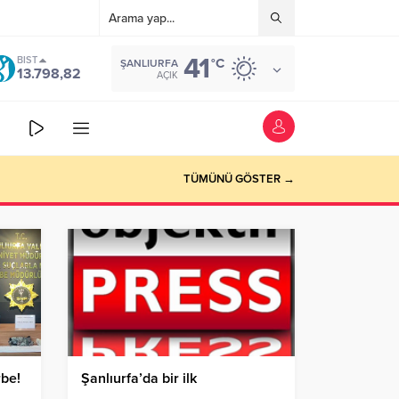
41
BIST
°C
ŞANLIURFA
13.798,82
AÇIK
TÜMÜNÜ GÖSTER →
rbe!
Şanlıurfa’da bir ilk