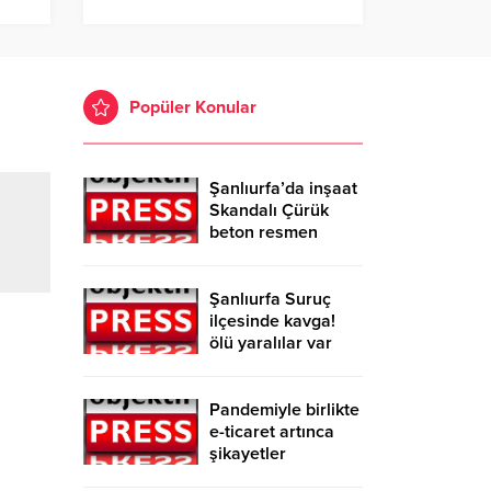
Popüler Konular
Şanlıurfa’da inşaat
Skandalı Çürük
beton resmen
belgelendi
Şanlıurfa Suruç
ilçesinde kavga!
ölü yaralılar var
Pandemiyle birlikte
e-ticaret artınca
şikayetler
de katlandı