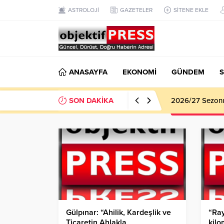
ASTROLOJİ
GAZETELER
SİTENE EKLE
ANASAYFA
EKONOMİ
GÜNDEM
S
SON DAKİKA
2026/27 Sezonu 
Gülpınar: “Ahilik, Kardeşlik ve
“Ray
Ticaretin Ahlakla
kilo