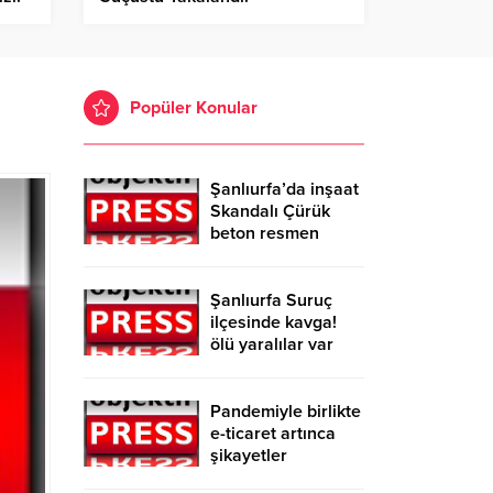
Popüler Konular
Şanlıurfa’da inşaat
Skandalı Çürük
beton resmen
belgelendi
Şanlıurfa Suruç
ilçesinde kavga!
ölü yaralılar var
Pandemiyle birlikte
e-ticaret artınca
şikayetler
de katlandı