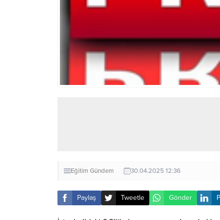
Eğitim
Gündem
30.04.2025 12:36
Paylaş
Tweetle
Gönder
P