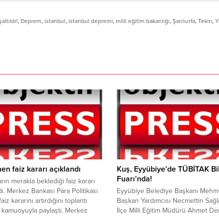
ltıldı!
,
Deprem
,
istanbul
,
istanbul depremi
,
milli eğitim bakanlığı
,
Şanlıurfa
,
Tekin
,
Y
en faiz kararı açıklandı
Kuş, Eyyübiye’de TÜBİTAK Bi
Fuarı’nda!
arın merakla beklediği faiz kararı
dı. Merkez Bankası Para Politikası
Eyyübiye Belediye Başkanı Mehm
aiz kararını artırdığını toplantı
Başkan Yardımcısı Necmettin Sağ
 kamuoyuyla paylaştı. Merkez
İlçe Milli Eğitim Müdürü Ahmet Dem