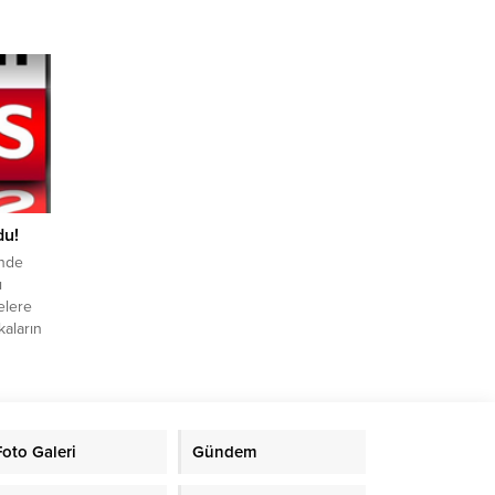
har
rı’na
ı tek
şkan
du!
inde
ı
elere
aların
ve
ları
e
iş
er Yaz
Foto Galeri
Gündem