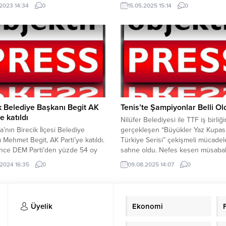
 Para Politikası Kurulu politika
birlikte, Şehit Şükrü Can Kayadibi
.2023 14:34
0
15.05.2025 15:14
0
 sonrası faizini 5 puan artırarak
Anadolu Lisesi’nin düzenlediği Ba
5’e çıkardığını açıkladı. YAZI
Şenlikleri 4006 TÜBİTAK Bilim Fua
REKLAM ALANI
katıldı. Okulun spor salonunda
düzenlenen fuarda açılan standlar
tek ziyaret ederek öğrenci ve
öğretmenlerinden bilgiler alan Ba
Kuş...
k Belediye Başkanı Begit AK
Tenis’te Şampiyonlar Belli Ol
e katıldı
Nilüfer Belediyesi ile TTF iş birliğ
fa’nın Birecik İlçesi Belediye
gerçekleşen “Büyükler Yaz Kupas
 Mehmet Begit, AK Parti’ye katıldı.
Türkiye Serisi” çekişmeli mücadel
nce DEM Parti’den yüzde 54 oy
sahne oldu. Nefes kesen müsabak
ilen Begit, AK Parti’nin 23’üncü
ardından başarı elde eden kadın 
.2024 16:35
0
09.08.2025 14:07
0
 yıldönümü etkinliklerinde partiye
erkek sporculara, kupa ve madalya
aptı. Cumhurbaşkanı ve AK Parti
takdim edildi. Nilüfer Belediyesi v
Başkanı Recep Tayyip Erdoğan,
Türkiye Tenis Federasyonu (TTF) 
parti rozetini takdim etti. Etkinlikte
birliğiyle gerçekleştirilen “Büyükl
Üyelik
Ekonomi
a yapan Cumhurbaşkanı
Kupası Türkiye Serisi” sona erdi.
 AK Parti’nin...
Yenigün...