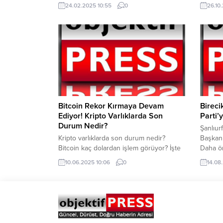
Harran Üniversitesi ve Batman
Bankası
24.02.2025 10:55
0
26.10
Üniversitesi’nden sonra DicleÜniversitesi
toplantı
ile de protokol imzaladı. Proje, başarılı
yüzde 3
üniversite öğrencilerine staj vemezuniyet
ARASI 
sonrasında iş imkânı sağlayarak enerji
sektörünün yetişmiş insan gücüihtiyacına
katkı sunmayı amaçlıyor. Dicle Elektrik,
bölge üniversiteleriyle olan iş birliklerini...
Bitcoin Rekor Kırmaya Devam
Bireci
Ediyor! Kripto Varlıklarda Son
Parti’y
Durum Nedir?
Şanlıur
Kripto varlıklarda son durum nedir?
Başkanı
Bitcoin kaç dolardan işlem görüyor? İşte
Daha ö
detaylar… ABD-ÇİN arasında ticaret
ile seç
10.06.2025 10:06
0
14.08
görüşmelerinin Londra’da başlamasıyla
kuruluş
birlikte kripto varlıklara pozitif yansımaya
geçiş y
devam ediyor. Ticaret görüşmelerinin
Genel 
başlamasıyla Bitcoin ve diğer kripto
Begit’e 
varlıklar yükselişini sürdürüyor. Bitcoin,
konuşm
saat 10.05 itibariyle 109 bin 457
Erdoğan,