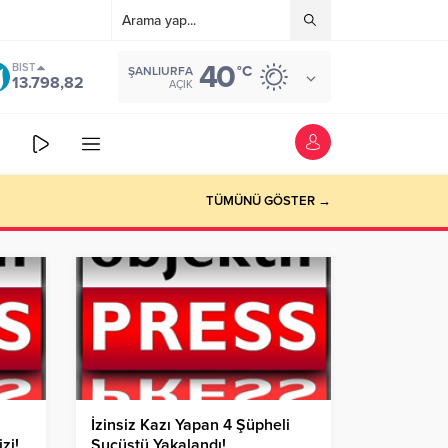
40
BIST
°C
ŞANLIURFA
13.798,82
AÇIK
TÜMÜNÜ GÖSTER →
İzinsiz Kazı Yapan 4 Şüpheli
zi!
Suçüstü Yakalandı!