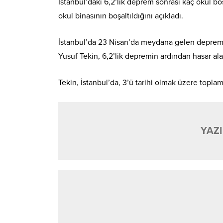
İstanbul’daki 6,2’lik deprem sonrası kaç okul bo
okul binasının boşaltıldığını açıkladı.
İstanbul’da 23 Nisan’da meydana gelen depremin
Yusuf Tekin, 6,2’lik depremin ardından hasar alan
Tekin, İstanbul’da, 3’ü tarihi olmak üzere topla
YAZI