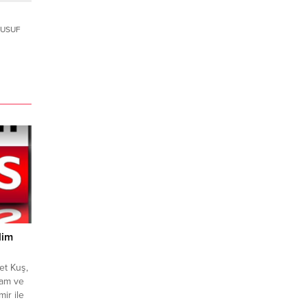
USUF
lim
et Kuş,
lam ve
ir ile