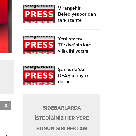
Viranşehir
Belediyespor’dan
farklı tarife
Yeni rezerv
Türkiye’nin kaç
yıllık ihtiyacını
karşılayacak?
Şanlıurfa’da
DEAŞ’a büyük
darbe
A
-
SIDEBARLARDA
İSTEDİĞİNİZ HER YERE
BUNUN GİBİ REKLAM