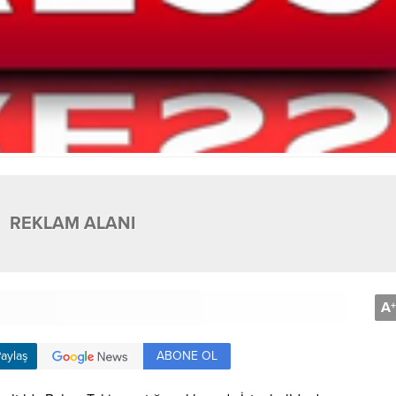
REKLAM ALANI
A
+
ABONE OL
aylaş