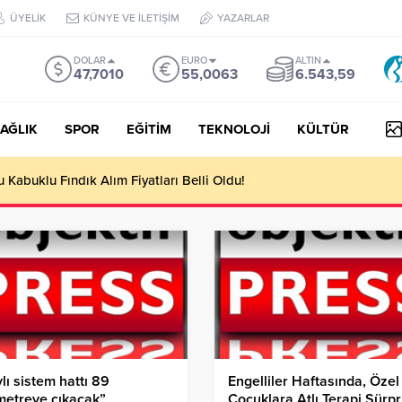
ÜYELİK
KÜNYE VE İLETİŞİM
YAZARLAR
DOLAR
EURO
ALTIN
47,7010
55,0063
6.543,59
AĞLIK
SPOR
EĞİTİM
TEKNOLOJİ
KÜLTÜR
Kabuklu Fındık Alım Fiyatları Belli Oldu!
lı sistem hattı 89
Engelliler Haftasında, Özel
metreye çıkacak”
Çocuklara Atlı Terapi Sürpri