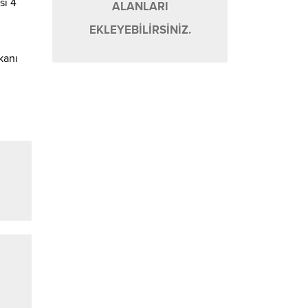
sı 4
ALANLARI
EKLEYEBİLİRSİNİZ.
kanı