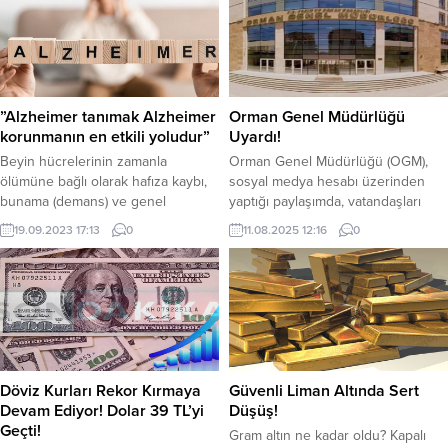
sonbahar ve kış aylarında günlerin
Çarşı’da dolar saat 11.15 itibariyle
kısalması, güneş ışığının azalması
40.683 TL’den alınıp 40.692 TL’den
ve havaların soğuması; bazı
satılıyor. Euro ise aynı saat itibariyle
bireylerde mevsimsel duygulanım
47.487 TL’den alınıp, 47.529 TL’den
bozukluğu olarak adlandırılan
satılıyor.
ruhsal tabloya yol açabiliyor.
”Alzheimer tanımak Alzheimer
Orman Genel Müdürlüğü
Şanlıurfa Mehmet Akif İnan Eğitim...
korunmanın en etkili yoludur”
Uyardı!
Beyin hücrelerinin zamanla
Orman Genel Müdürlüğü (OGM),
ölümüne bağlı olarak hafıza kaybı,
sosyal medya hesabı üzerinden
bunama (demans) ve genel
yaptığı paylaşımda, vatandaşları
anlamda bilişsel fonksiyonların
olası felaketlere karşı uyardı.
19.09.2023 17:13
0
11.08.2025 12:16
0
azalması şeklinde gelişen tıbbi
Orman Genel Müdürlüğü: “Artan
durum Alzheimer hastalığı olarak
sıcaklık, Düşük nem, şiddetli rüzgar
adlandırılır. Nörolojik bir hastalık
yüksek tehlike oluşturmaktadır. Bu
olan Alzheimer aynı zamanda en
dönemde anız yakmayın, sigara
yaygın görülen demans türüdür.
izmariti atmayın, açık alanda ateş
Şanlıurfa Mehmet Akif İnan Eğitim
yakmayın, doğaya cam ve çöp
ve Araştırma Hastanesi Sağlıklı Yaş
atmayın ” gibi uyarılarda bulundu.
Alma Merkezinde görevli YAZI...
Döviz Kurları Rekor Kırmaya
Güvenli Liman Altında Sert
Devam Ediyor! Dolar 39 TL’yi
Düşüş!
Geçti!
Gram altın ne kadar oldu? Kapalı