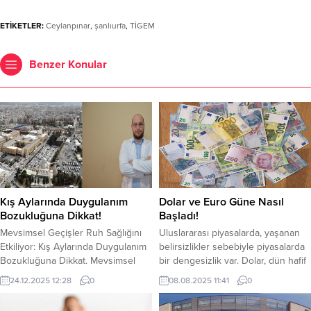
ETİKETLER:
Ceylanpınar
,
şanlıurfa
,
TİGEM
Benzer Konular
Kış Aylarında Duygulanım
Dolar ve Euro Güne Nasıl
Bozukluğuna Dikkat!
Başladı!
Mevsimsel Geçişler Ruh Sağlığını
Uluslararası piyasalarda, yaşanan
Etkiliyor: Kış Aylarında Duygulanım
belirsizlikler sebebiyle piyasalarda
Bozukluğuna Dikkat. Mevsimsel
bir dengesizlik var. Dolar, dün hafif
geçişler yalnızca hava koşullarını
bir düşüşün ardından bugün güne
24.12.2025 12:28
0
08.08.2025 11:41
0
değil, insan psikolojisini de
yeniden yükselişle başladı. Euro’da
doğrudan etkiliyor. Özellikle
ise hareketlilik devam ediyor. Kapalı