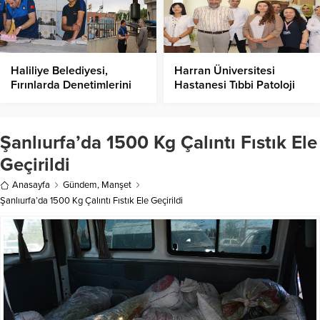
Haliliye Belediyesi,
Harran Üniversitesi
Fırınlarda Denetimlerini
Hastanesi Tıbbi Patoloji
Sıkılaştırdı!
Anabilim Dalı, Tanı Ve
Tedavide Güçlü Bir
Merkez Olmayı
Şanlıurfa’da 1500 Kg Çalıntı Fıstık Ele
Sürdürüyor!
Geçirildi
Anasayfa
Gündem
,
Manşet
Şanlıurfa’da 1500 Kg Çalıntı Fıstık Ele Geçirildi