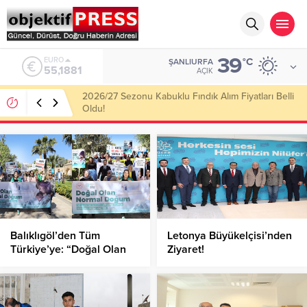
39
ALTIN
°C
ŞANLIURFA
6.660,55
AÇIK
Haliliye Belediyesi Her Gün 4 Bin 898 Kişiye Sıcak
Yemek Ulaştırıyor!
Balıklıgöl’den Tüm
Letonya Büyükelçisi’nden
Türkiye’ye: “Doğal Olan
Ziyaret!
Normal Doğum” Mesajı!