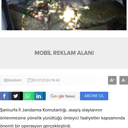
MOBİL REKLAM ALANI
A
A
+
-
Gündem
30.07.2024 16:42
ABONE OL
Şanlıurfa İl Jandarma Komutanlığı, asayiş olaylarının
önlenmesine yönelik yürüttüğü önleyici faaliyetler kapsamında
önemli bir operasyon gerçekleştirdi.