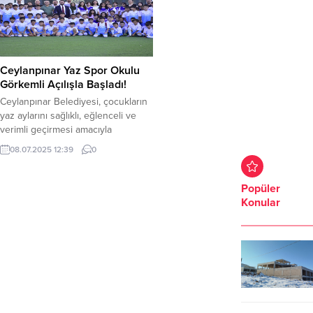
alımı gerçekleştiren kooperatif,
henüz belirlenemeyen bir nedenle
bölgedeki tarımsal üretimde uzun
başladı. Çevredekilerin ihbarı
süredir hissedilen bir eksikliği
üzerine olay yerine itfaiye ekipleri
gidererek çiftçilerin verimliliğine
sevk edildi. İtfaiye ekiplerinin
doğrudan katkı sağladı. Yatırımın
yoğun çalışması sonucu alevler,
Ceylanpınar Yaz Spor Okulu
toplam tutarı 18,6 milyon TL...
çevredeki diğer...
Görkemli Açılışla Başladı!
Ceylanpınar Belediyesi, çocukların
yaz aylarını sağlıklı, eğlenceli ve
verimli geçirmesi amacıyla
düzenlediği Yaz Spor Okulu, 15
08.07.2025 12:39
0
Temmuz Mahallesi’ndeki spor
kompleksinde yapılan coşkulu bir
törenle faaliyetlerine başladı.
Popüler
Açılışa, Belediye Eşbaşkanları Uğur
Konular
Kahraman ve Dilan Ablay Saldanlı,
Eşbaşkan Yardımcısı Mikail Emen,
meclis üyeleri, öğrenci aileleri ve
kursa katılacak yüzlerce çocuk
katıldı. Futbol...