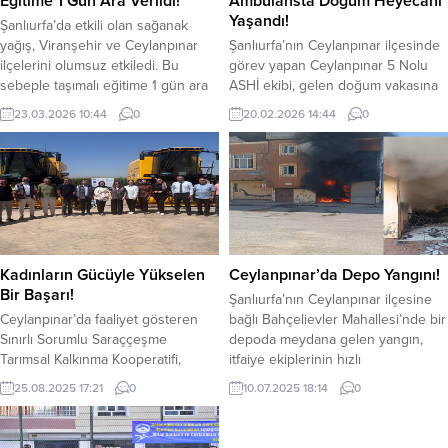
Eğitime 1 Gün Ara Verildi!
Ambulansta Doğum Heyecanı
adet mini hassas terazi, 4...
yapılan operasyonla gözaltına
Yaşandı!
Şanlıurfa’da etkili olan sağanak
alındı. Yakalanan...
yağış, Viranşehir ve Ceylanpınar
Şanlıurfa’nın Ceylanpınar ilçesinde
ilçelerini olumsuz etkiledi. Bu
görev yapan Ceylanpınar 5 Nolu
sebeple taşımalı eğitime 1 gün ara
ASHİ ekibi, gelen doğum vakasına
verildi. Kentte etkili olan sağanak
hızlı şekilde müdahale etti. Acil Tıp
23.03.2026 10:44
0
20.02.2026 14:44
0
yağış hayatın akışını kötü etkiledi.
Teknisyeni Büşra Nur Çulcu ve
Şanlıurfa Valiliği tarafından yapılan
Paramedik Ebru İlgen’in özverili
açıklamada, “Aşırı yağış sebebiyle
çalışmasıyla doğum ambulansta
Viranşehir ve Ceylanpınar
başarıyla gerçekleştirildi.
ilçelerimizin kırsal yol ağında
Büyükçaylı Mahallesi’nde ikamet
oluşan bozulmalar sonucunda
eden Türkan Mor isimli hasta,
ulaşımda yaşanabilecek
doğum sancılarının artması üzerine
olumsuzluklar göz...
112 Acil Sağlık ekiplerinden yardım...
Kadınların Gücüyle Yükselen
Ceylanpınar’da Depo Yangını!
Bir Başarı!
Şanlıurfa’nın Ceylanpınar ilçesine
Ceylanpınar’da faaliyet gösteren
bağlı Bahçelievler Mahallesi’nde bir
Sınırlı Sorumlu Saraççeşme
depoda meydana gelen yangın,
Tarımsal Kalkınma Kooperatifi,
itfaiye ekiplerinin hızlı
IPARD III Programı’nın 2. Çağrısı
müdahalesiyle kısa sürede kontrol
25.08.2025 17:21
0
10.07.2025 18:14
0
kapsamında önemli bir yatırıma
altına alınarak söndürüldü.
imza attı. Makine parkları desteği
Ceylanpınar İlçesi, Bahçelievler
çerçevesinde iki adet biçerdöver
Mahallesi’nde bulunan bir depoda