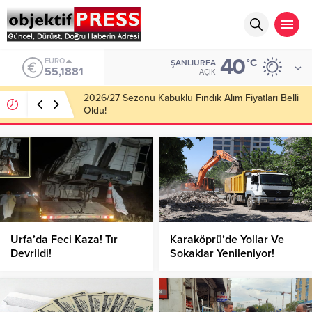
40
ALTIN
°C
ŞANLIURFA
6.660,55
AÇIK
Haliliye Belediyesi Her Gün 4 Bin 898 Kişiye Sıcak
Yemek Ulaştırıyor!
Urfa’da Feci Kaza! Tır
Karaköprü’de Yollar Ve
Devrildi!
Sokaklar Yenileniyor!