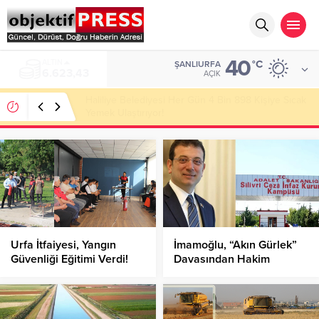
40
ALTIN
°C
ŞANLIURFA
6.623,43
AÇIK
Haliliye Belediyesi Her Gün 4 Bin 898 Kişiye Sıcak
Yemek Ulaştırıyor!
Urfa İtfaiyesi, Yangın
İmamoğlu, “Akın Gürlek”
Güvenliği Eğitimi Verdi!
Davasından Hakim
Karşısına Çıktı!