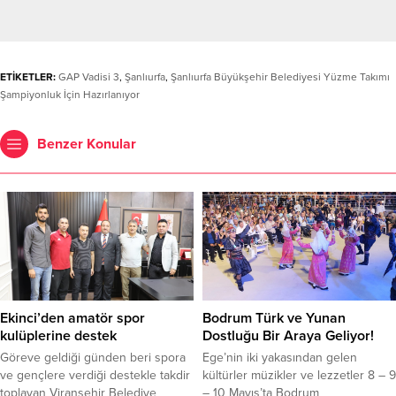
ETİKETLER:
GAP Vadisi 3
,
Şanlıurfa
,
Şanlıurfa Büyükşehir Belediyesi Yüzme Takımı
Şampiyonluk İçin Hazırlanıyor
Benzer Konular
Ekinci’den amatör spor
Bodrum Türk ve Yunan
kulüplerine destek
Dostluğu Bir Araya Geliyor!
Göreve geldiği günden beri spora
Ege’nin iki yakasından gelen
ve gençlere verdiği destekle takdir
kültürler müzikler ve lezzetler 8 – 9
toplayan Viranşehir Belediye
– 10 Mayıs’ta Bodrum