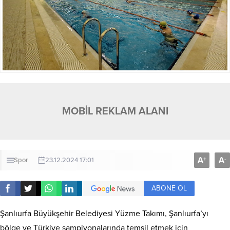
MOBİL REKLAM ALANI
A
A
+
-
Spor
23.12.2024 17:01
ABONE OL
Şanlıurfa Büyükşehir Belediyesi Yüzme Takımı, Şanlıurfa’yı
bölge ve Türkiye şampiyonalarında temsil etmek için