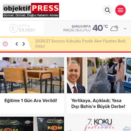
40
ALTIN
°C
ŞANLIURFA
6.660,55
PARÇALI BULUTLU
Haliliye Belediyesi Her Gün 4 Bin 898 Kişiye Sıcak
Yemek Ulaştırıyor!
Eğitime 1 Gün Ara Verildi!
Yerlikaya, Açıkladı; Yasa
Dışı Bahis’e Büyük Darbe!