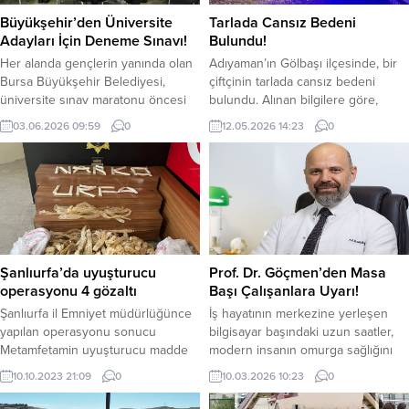
Büyükşehir’den Üniversite
Tarlada Cansız Bedeni
Adayları İçin Deneme Sınavı!
Bulundu!
Her alanda gençlerin yanında olan
Adıyaman’ın Gölbaşı ilçesinde, bir
Bursa Büyükşehir Belediyesi,
çiftçinin tarlada cansız bedeni
üniversite sınav maratonu öncesi
bulundu. Alınan bilgilere göre,
ücretsiz TYT ve AYT deneme
Gölbaşı ilçesi Tabiat Parkı
03.06.2026 09:59
0
12.05.2026 14:23
0
sınavları düzenliyor. Gençlerin
yakınlarında tarlada çalışan 60
sınav kaygılarını yenmemelerine
yaşındaki çiftçi Cuma Etker,
yardımcı olmak ve başarılarını
yakınları tarafından ölü halde
artırmak hedefiyle 6-7 Haziran
bulundu. Yakınlarının 112 Acil Çağrı
tarihlerinde düzenlenecek deneme
Merkezi’ne bilgi vermesiyle kısa
sınavları, Büyükşehir Belediyesi’nin
sürede olay yerine sağlık ekipleri
il genelinde bulunan 16 Gençlik
geldi. Ekiplerin yaptığı kontroller
Merkezi’nde gerçekleşecek.
sonucunda Cuma Etker’in hayatını
Şanlıurfa’da uyuşturucu
Prof. Dr. Göçmen’den Masa
Ücretsiz hazırlık kursları ve tercih
kaybettiği belirlendi....
operasyonu 4 gözaltı
Başı Çalışanlara Uyarı!
desteği...
Şanlıurfa il Emniyet müdürlüğünce
İş hayatının merkezine yerleşen
yapılan operasyonu sonucu
bilgisayar başındaki uzun saatler,
Metamfetamin uyuşturucu madde
modern insanın omurga sağlığını
ele geçirildi. Edilen bilgiye göre
ciddi bir tehdit altına sokuyor.
10.10.2023 21:09
0
10.03.2026 10:23
0
Şanlıurfa İl Emniyet müdürlüğünce
Günde 8 saatten fazla masa
yapılan uyuşturucu operasyonunda
başında hareketsiz kalmak sinir