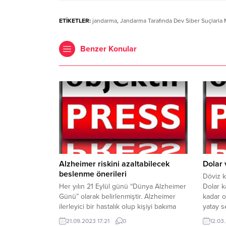
ETİKETLER:
jandarma
,
Jandarma Tarafında Dev Siber Suçlarl
Benzer Konular
Alzheimer riskini azaltabilecek
Dolar 
beslenme önerileri
Döviz k
Her yılın 21 Eylül günü “Dünya Alzheimer
Dolar k
Günü” olarak belirlenmiştir. Alzheimer
kadar o
ilerleyici bir hastalık olup kişiyi bakıma
yatay s
muhtaç hale getirir. Bu nedenle
günü sa
21.09.2023 17:21
0
12.03.