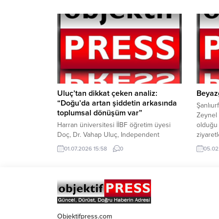
Alzheimer hastaları için kişisel bakım ve
görmeye
beslenme hassas konulardır.Alzheimer
başlayan
olan kişilerin gerekli vitamin ve
TL’den 
mineralleri alması sağlıkları ve
açılışta
rahatsızlığın gidişatını hafifletmek için
gereklidir. Zira bazı besinlerin alınmaması
odaklanma...
Uluç’tan dikkat çeken analiz:
Beyaz
“Doğu’da artan şiddetin arkasında
Şanlıur
toplumsal dönüşüm var”
Zeynel 
Harran üniversitesi İİBF öğretim üyesi
olduğu 
Doç, Dr. Vahap Uluç, Independent
ziyaret
Türkçe için kaleme aldığı yazısında,
ziyaret
01.07.2026 15:58
0
05.02
Türkiye’nin Doğu ve Güneydoğu
tutunan
Anadolu bölgelerinde son yıllarda artış
durumla
gösteren şiddet olaylarını sosyolojik
Konut P
açıdan değerlendirdi. Uluç, bölgede
Büyükş
yaşanan ekonomik ve toplumsal
Abidin 
dönüşümün, geleneksel aşiret yapısıyla
birleştiğinde şiddeti besleyen bir zemine
Objektifpress.com