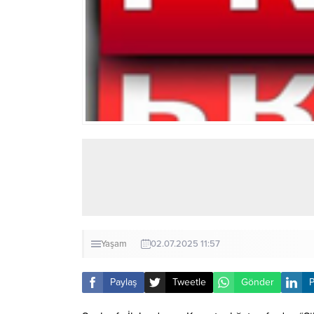
Yaşam
02.07.2025 11:57
Paylaş
Tweetle
Gönder
P