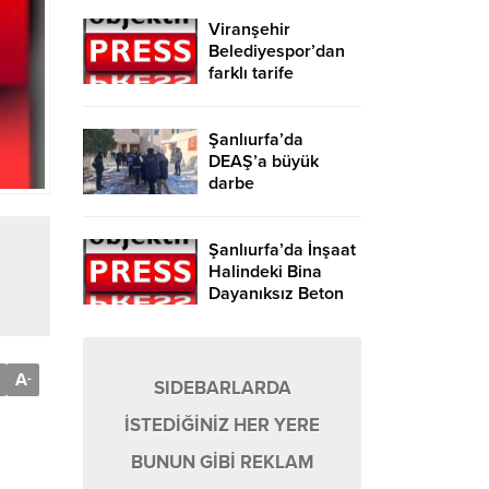
Viranşehir
Belediyespor’dan
farklı tarife
Şanlıurfa’da
DEAŞ’a büyük
darbe
Şanlıurfa’da İnşaat
Halindeki Bina
Dayanıksız Beton
Nedeniyle Yıkıldı!
A
-
SIDEBARLARDA
İSTEDİĞİNİZ HER YERE
BUNUN GİBİ REKLAM