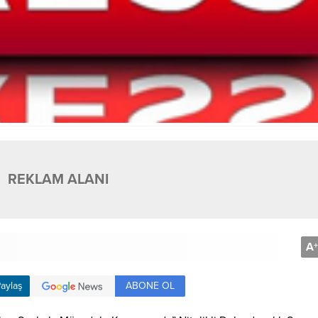
REKLAM ALANI
A
+
ABONE OL
aylaş