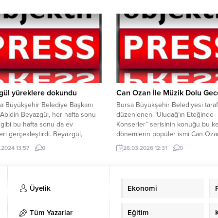
 başladı. Güne yatay seyirle
koordinesinde Ankara İl Jandarm
 dolar, saat 11.08 itibariyle 44.11
Komutanlığı Siber Suçlarla Mücad
işlem görüyor. Euro ise sabah
Şube Müdürlüğünce yapılan araştı
 51.03 TL’den...
sonucunda; Türkiye Cumhuriyeti
vatandaşlarına ait kişisel verilerin
sorgulanabildiği TSG adlı ve bağlan
ayrı sorgu...
gül yüreklere dokundu
Can Ozan İle Müzik Dolu Gec
fa Büyükşehir Belediye Başkanı
Bursa Büyükşehir Belediyesi tara
Abidin Beyazgül, her hafta sonu
düzenlenen “Uludağ’ın Eteğinde
gibi bu hafta sonu da ev
Konserler” serisinin konuğu bu k
leri gerçekleştirdi. Beyazgül,
dönemlerin popüler ismi Can Oza
 ettiği bir evde 4 çocuğuyla hayata
Bursa’nın kültür sanat yaşamına 
.2024 13:57
0
26.03.2026 12:31
0
 anneye konut imkanı sundu. Aile,
katmak için çalışmalarını sürdüren
rı iyi oluncaya kadar Sosyal
Büyükşehir Belediyesi, sevilen yer
rojesinde faydalanacak. Şanlıurfa
sanatçıları müzikseverlerle buluşt
ehir Belediye Başkanı Zeynel
“Uludağ’ın Eteğinde Konserler” se
Üyelik
Ekonomi
Beyazgül, her hafta...
kapsamında önemli bir ismi daha ağ
Modern tınıları alternatif rock ve...
Tüm Yazarlar
Eğitim