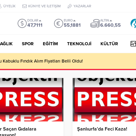
ÜYELİK
KÜNYE VE İLETİŞİM
YAZARLAR
DOLAR
EURO
ALTIN
47,7111
55,1881
6.660,55
AĞLIK
SPOR
EĞİTİM
TEKNOLOJİ
KÜLTÜR
yesi Her Gün 4 Bin 898 Kişiye Sıcak Yemek Ulaştırıyor!
r Saçan Gıdalara
Şanlıurfa’da Feci Kaza!
rasyon!