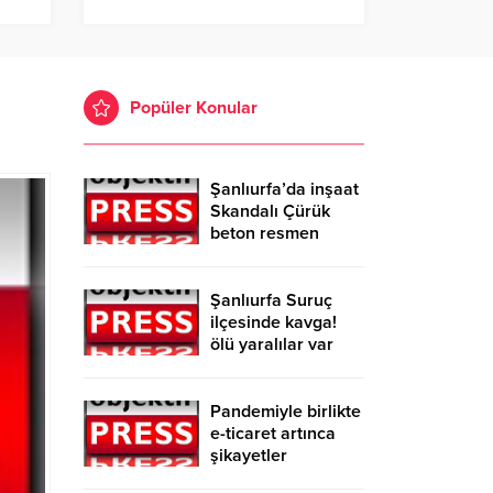
Popüler Konular
Şanlıurfa’da inşaat
Skandalı Çürük
beton resmen
belgelendi
Şanlıurfa Suruç
ilçesinde kavga!
ölü yaralılar var
Pandemiyle birlikte
e-ticaret artınca
şikayetler
de katlandı