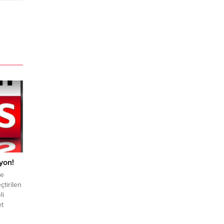
yon!
re
çtirilen
li
et