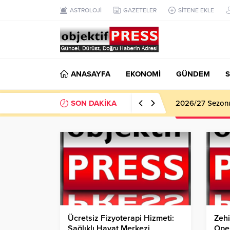
ASTROLOJİ
GAZETELER
SİTENE EKLE
ANASAYFA
EKONOMİ
GÜNDEM
S
SON DAKİKA
Haliliye Beledi
Ücretsiz Fizyoterapi Hizmeti:
Zehi
Sağlıklı Hayat Merkezi
Ope