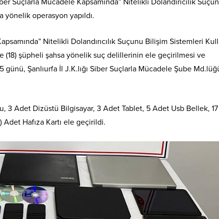
iber Suçlarla Mücadele Kapsamında” Nitelikli Dolandırıcılık Suçu
na yönelik operasyon yapıldı.
psamında” Nitelikli Dolandırıcılık Suçunu Bilişim Sistemleri Kul
este (18) şüpheli şahsa yönelik suç delillerinin ele geçirilmesi ve
 günü, Şanlıurfa İl J.K.lığı Siber Suçlarla Mücadele Şube Md.lüğ
 3 Adet Dizüstü Bilgisayar, 3 Adet Tablet, 5 Adet Usb Bellek, 1
 Adet Hafıza Kartı ele geçirildi.