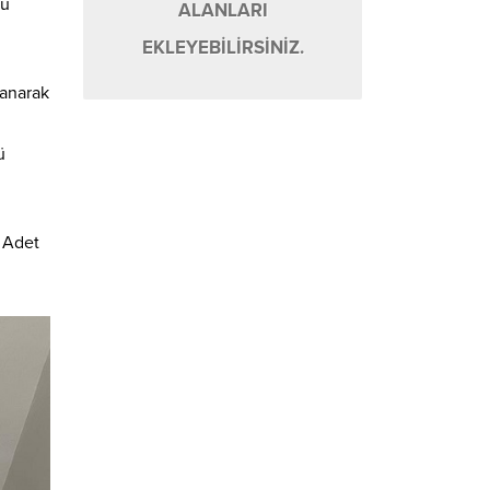
nu
ALANLARI
EKLEYEBİLİRSİNİZ.
lanarak
ü
7 Adet