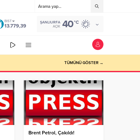
40
BIST
°C
ŞANLIURFA
13.779,39
AÇIK
TÜMÜNÜ GÖSTER →
Brent Petrol, Çakıldı!