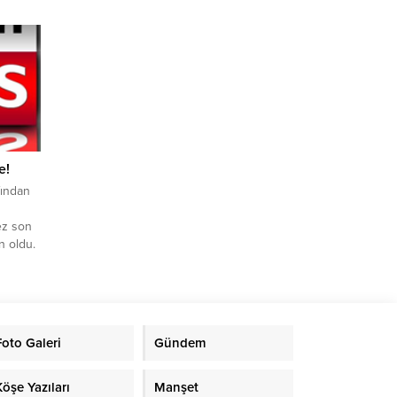
a
ele
rmalar
tılı 16
e!
fından
ez son
n oldu.
değer
li
uran
risi
Foto Galeri
Gündem
ırladı.
Köşe Yazıları
Manşet