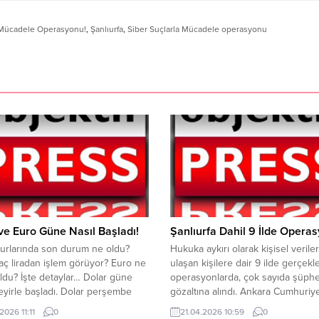
a Mücadele Operasyonu!
,
Şanlıurfa
,
Siber Suçlarla Mücadele operasyonu
ve Euro Güne Nasıl Başladı!
Şanlıurfa Dahil 9 İlde Operas
urlarında son durum ne oldu?
Hukuka aykırı olarak kişisel verile
aç liradan işlem görüyor? Euro ne
ulaşan kişilere dair 9 ilde gerçekle
ldu? İşte detaylar… Dolar güne
operasyonlarda, çok sayıda şüphe
eyirle başladı. Dolar perşembe
gözaltına alındı. Ankara Cumhuriy
bah açılışta 44.07 TL’den işlem
Başsavcılığı ve MİT Başkanlığı
2026 11:11
0
21.04.2026 10:59
0