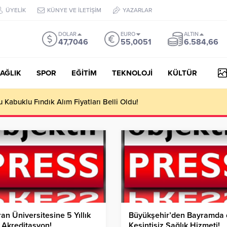
ÜYELİK
KÜNYE VE İLETİŞİM
YAZARLAR
DOLAR
EURO
ALTIN
47,7046
55,0051
6.584,66
AĞLIK
SPOR
EĞİTİM
TEKNOLOJİ
KÜLTÜR
yesi Her Gün 4 Bin 898 Kişiye Sıcak Yemek Ulaştırıyor!
an Üniversitesine 5 Yıllık
Büyükşehir’den Bayramda 
 Akreditasyon!
Kesintisiz Sağlık Hizmeti!