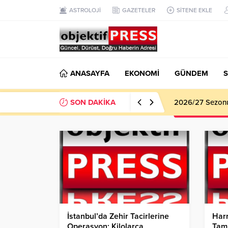
ASTROLOJİ
GAZETELER
SİTENE EKLE
ANASAYFA
EKONOMİ
GÜNDEM
S
SON DAKİKA
Haliliye Beledi
İstanbul’da Zehir Tacirlerine
Harr
Operasyon; Kilolarca
Tam