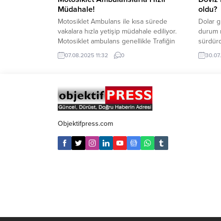
Müdahale!
oldu?
Motosiklet Ambulans ile kısa sürede
Dolar g
vakalara hızla yetişip müdahale ediliyor.
durum n
Motosiklet ambulans genellikle Trafiğin
sürdürd
yoğun olduğu ve araç girişine kapalı
Bugün s
07.08.2025 11:32
0
30.07
alanlardaki vakalara hızlı erişim için
işlem g
kullanılıyor. Her türlü travma vakaları(trafik
TL’den 
kazaları, iş kazaları, darp, cebir,
geçen E
bıçaklanma, kurşunlanma vb), olaylara her
TL’den 
türlü tıbbi malzemeler ile en kısa sürede
1.15 şek
müdahale ediliyor. Bu...
Objektifpress.com