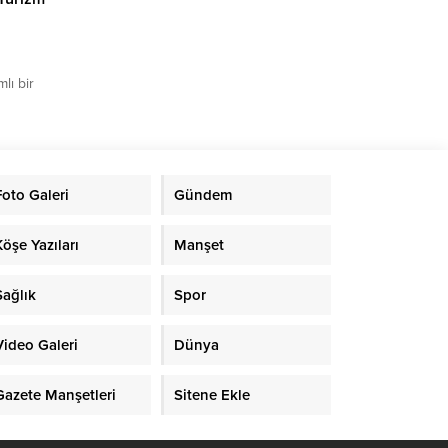
lı bir
nasyon
üyüşü”
ge
Foto Galeri
Gündem
Köşe Yazıları
Manşet
oran...
Sağlık
Spor
Video Galeri
Dünya
Gazete Manşetleri
Sitene Ekle