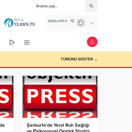
BIST
°C
ŞANLIURFA
13.889,75
TÜMÜNÜ GÖSTER →
da
Şanlıurfa’da Yerel Ruh Sağlığı
ve Psikososyal Destek Stratrji