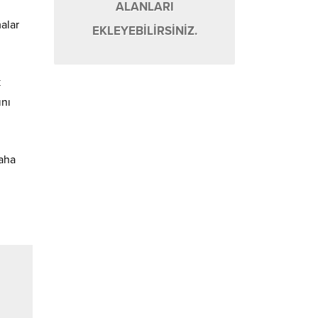
ALANLARI
malar
EKLEYEBİLİRSİNİZ.
k
ını
saha