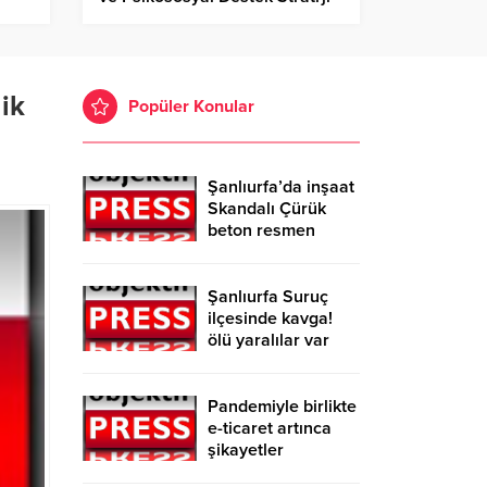
Belgesi Lansman İle Tanıtıldı!
ik
Popüler Konular
Şanlıurfa’da inşaat
Skandalı Çürük
beton resmen
belgelendi
Şanlıurfa Suruç
ilçesinde kavga!
ölü yaralılar var
Pandemiyle birlikte
e-ticaret artınca
şikayetler
de katlandı