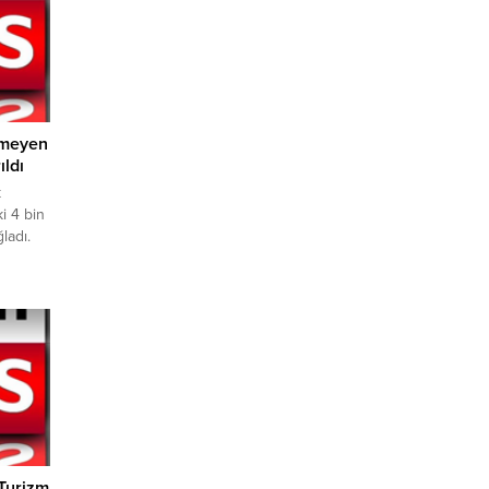
tmeyen
ıldı
k
i 4 bin
ladı.
ğitim
 İzleme
ak
 eğitim
okula
 kanun
Turizm