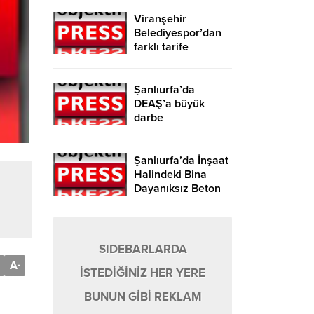
Viranşehir
Belediyespor’dan
farklı tarife
Şanlıurfa’da
DEAŞ’a büyük
darbe
Şanlıurfa’da İnşaat
Halindeki Bina
Dayanıksız Beton
Nedeniyle Yıkıldı!
SIDEBARLARDA
A
-
İSTEDİĞİNİZ HER YERE
BUNUN GİBİ REKLAM