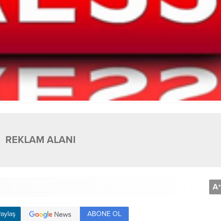
REKLAM ALANI
A
+
ABONE OL
aylaş