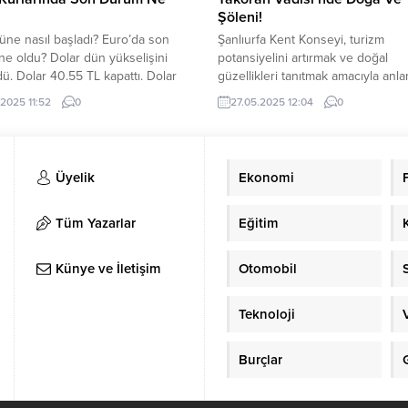
Şöleni!
üne nasıl başladı? Euro’da son
Şanlıurfa Kent Konseyi, turizm
e oldu? Dolar dün yükselişini
potansiyelini artırmak ve doğal
ü. Dolar 40.55 TL kapattı. Dolar
güzellikleri tanıtmak amacıyla anlam
aat 11.45 itibariyle 40.57 TL’den
etkinliğe imza attı. “Turizm Desti
.2025 11:52
0
27.05.2025 12:04
0
örüyor. Euro dün kapanışını 46.88
Alanlarının Tanıtılması” programı
yaptı. Bugün yeniden yükselişe
kapsamında düzenlenen “Siverek
uro saat 11.45 itibariyle 46.93
Takoran Vadisi Gezi ve Doğa Yür
işlem görüyor. Euro/Dolar paritesi
etkinliği, doğa tutkunlarını ve böl
Üyelik
Ekonomi
linde seyrediyor. YAZI...
sakinlerini bir araya getirdi. Kent
Konseyi’nin organizasyonunda
gerçekleşen etkinlikte, katılımcılar
Tüm Yazarlar
Eğitim
Siverek’in bazalt taş sütunları, Tak
Künye ve İletişim
Otomobil
Teknoloji
Burçlar