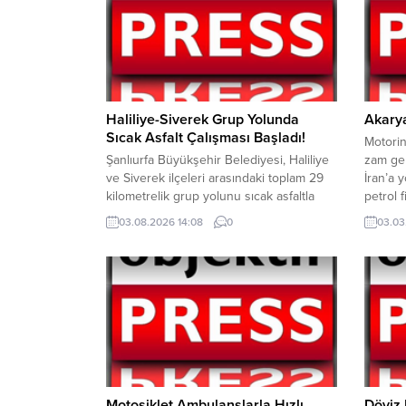
Haliliye-Siverek Grup Yolunda
Akary
Sıcak Asfalt Çalışması Başladı!
Motorin
Şanlıurfa Büyükşehir Belediyesi, Haliliye
zam gel
ve Siverek ilçeleri arasındaki toplam 29
İran’a 
kilometrelik grup yolunu sıcak asfaltla
petrol 
yenileyerek, daha güvenli ve konforlu
geceden
03.08.2026 14:08
0
03.03
ulaşıma kazandırıyor. Şanlıurfa
dev za
Büyükşehir Belediye Başkanı Mehmet
gününde
Kasım Gülpınar’ın göreve başlamasının
kuruş za
ardından kırsal mahallelerde başlatılan
bazı şe
sıcak asfalt seferberliği kapsamında,
ulaşım altyapısını güçlendirmeye yönelik
yatırımlar aralıksız devam ediyor. Bu
kapsamda Kırsal...
Motosiklet Ambulanslarla Hızlı
Döviz