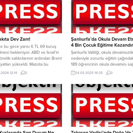
akıta Dev Zam!
Şanlıurfa’da Okula Devam E
4 Bin Çocuk Eğitime Kazandır
e bu gece yarısı 6 TL 69 kuruş
mesi bekleniyor. ABD ve İsrail’in
Şanlıurfa Valiliği, okula devamsızlı
yönelik saldırılarının ardından Brent
nedeniyle zorunlu eğitim çağındak
fiyatları yükseldi. Mazota bu
189 öğrencinin okula devamını sağ
 itibaren geçerli olmak üzere
Vali Hasan Şıldak’ın “Eğitim Birinci
.2026 12:14
0
24.03.2025 14:35
0
m bekleniyor. Çarşamba
Önceliğimiz” sözleriyle başlayan e
n itibaren geçerli olacak 6.69
seferberliği kapsamında, Başarıyı
mla birlikte motorinin litre fiyatı
ve Geliştirme Projesi de dahil olm
hirlerde yaklaşık 70 lirayı bulacak.
üzere çeşitli projelerle çocukların
süreçleri desteklendi. Vali Şıldak, 
devam etmeyen öğrencilerle ilgili
ve...
 Kurlarında Son Durum Ne
Takoran Vadisi’nde Doğa Ve 