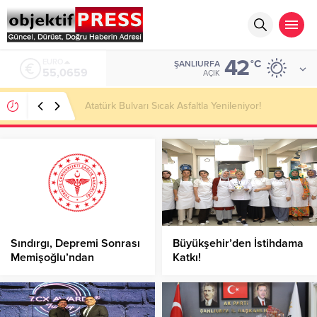
42
ALTIN
°C
ŞANLIURFA
6.521,17
AÇIK
Temmuzda IPARD III Kapsamında 634,3 Milyon Lira
Hibe Ödemesi Yapıldı!
Sındırgı, Depremi Sonrası
Büyükşehir’den İstihdama
Memişoğlu’ndan
Katkı!
Yaralıların Durumu
Hakkında Açıklama!