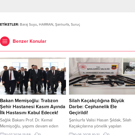
ETİKETLER:
Baraj Suyu
,
HARRAN
,
Şanlıurfa
,
Suruç
Benzer Konular
Bakan Memişoğlu: Trabzon
Silah Kaçakçılığına Büyük
Şehir Hastanesi Kasım Ayında
Darbe: Cephanelik Ele
İlk Hastasını Kabul Edecek!
Geçirildi!
Sağlık Bakanı Prof. Dr. Kemal
Şanlıurfa Valisi Hasan Şıldak, Silah
Memişoğlu, yapımı devam eden
Kaçakçılarına yönelik yapılan
Trabzon Şehir Hastanesi’nde
operasyonu sosyal medya
31.07.2026 13:58
0
10.05.2025 10:31
0