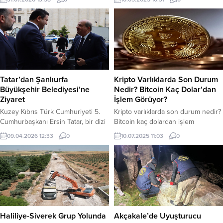
incelemelerde bulunarak
hesabından açıkladı. Vali Şıldak, İl
çalışmaların son durumu hakkında
Jandarma Komutanlığı tarafından
bilgi aldı. İncelemelerin ardından
Haliliye ve Siverek’te 6 ayrı adrese
açıklamalarda bulunan Memişoğlu,
yönelik yapılan operasyonun
hastanenin fiilen tamamlandığını ve
detaylarını açıkladı. Şanlıurfa İl
hedeflerinin Kasım ayı sonunda ilk
Jandarma Komutanlığı tarafından
hastayı kabul etmek olduğunu
Haliliye ve Siverek’te 6 ayrı adrese
söyledi. Trabzon’un sağlık alanında
yönelik operasyonda ele
Tatar’dan Şanlıurfa
Kripto Varlıklarda Son Durum
bölgenin öncü illerinden biri
geçirilenler; 1 Adet M16 Piyade
Büyükşehir Belediyesi’ne
Nedir? Bitcoin Kaç Dolar’dan
olduğunu belirten Memişoğlu,
Tüfeği,...
Ziyaret
İşlem Görüyor?
28’inci...
Kuzey Kıbrıs Türk Cumhuriyeti 5.
Kripto varlıklarda son durum nedir?
Cumhurbaşkanı Ersin Tatar, bir dizi
Bitcoin kaç dolardan işlem
temas ve ziyaret kapsamında
görüyor? İşte detaylar… ABD
09.04.2026 12:33
0
10.07.2025 11:03
0
geldiği Şanlıurfa’da, Büyükşehir
Başkanı Donald Trump’ın
Belediyesi’ni ziyaret etti.
açıklamalarından sonra kripto
Büyükşehir Belediyesi hizmet
varlıklarda hareketlilik başladı.
binasında gerçekleşen ziyarette
Bitcoin 112 bin dolar sınırını test etti.
eski Cumhurbaşkanı Ersin Tatar,
Bitcoin ve alt coinlerde hareketlilik
Şanlıurfa Büyükşehir Belediye
sürüyor. Bitcoin, saat 11.00 itibariyle
Başkan Vekili Sait Ağan, Genel
111 bin 238 Dolar’dan işlem
Sekreter Mithat Can Kutluca, Genel
görüyor. Ethereum ise 2 bin 791
Haliliye-Siverek Grup Yolunda
Akçakale’de Uyuşturucu
Sekreter Yardımcıları Osman
Dolar’dan...