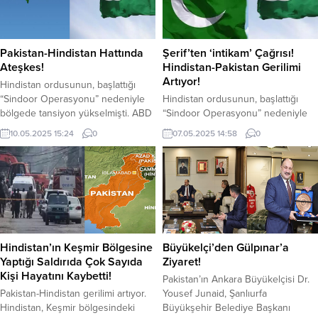
Pakistan-Hindistan Hattında
Şerif’ten ‘intikam’ Çağrısı!
Ateşkes!
Hindistan-Pakistan Gerilimi
Artıyor!
Hindistan ordusunun, başlattığı
“Sindoor Operasyonu” nedeniyle
Hindistan ordusunun, başlattığı
bölgede tansiyon yükselmişti. ABD
“Sindoor Operasyonu” nedeniyle
Başkanı Donald Trump, iki ülke
bölgede tansiyon yükseliyor.
10.05.2025 15:24
0
07.05.2025 14:58
0
arasında ateşkesi duyurdu. İki ülke
Hindistan, Pakistan’a bağlı üç ayrı
arasındaki gerginlik Hindistan
bölgeye füze saldırısı düzenledi.
ordusunun komşu ülkeye
Bu saldırılarda 26 kişi hayatını
düzenlediği hava saldırılarıyla
kaybederken, 46 kişi ise yaralandı.
doruğa çıkmıştı. Hindistan, Sindoor
Pakistan yönetimi 5 Hint uçağını
Operasyonu’na Pakistan’dan gece
düşürdüklerini ileri sürerken,
saatlerinde misilleme gelmişti. İki
Hindistan ise 9 hedefi vurduğunu
nükleer güç arasındaki çatışmayı
açıkladı. Pakistan ordusunun,
Hindistan’ın Keşmir Bölgesine
Büyükelçi’den Gülpınar’a
bütün dünya endişe ile takip
verdiği karşılıkta Hindistan’da ilk
Yaptığı Saldırıda Çok Sayıda
Ziyaret!
ediyordu. ABD...
belirlemelere göre...
Kişi Hayatını Kaybetti!
Pakistan’ın Ankara Büyükelçisi Dr.
Pakistan-Hindistan gerilimi artıyor.
Yousef Junaid, Şanlıurfa
Hindistan, Keşmir bölgesindeki
Büyükşehir Belediye Başkanı