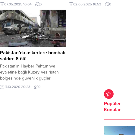
Muzaferabad kentine füzelerle
Mehmet Kasım Gülpınar’ı
07.05.2025 10:04
0
02.05.2025 16:53
0
düzenlediği saldırıda ölü sayısı
makamında ziyaret etti. Pakistan’ın
artıyor. Hindistan’ın füzelerle
Ankara Büyükelçisi Dr. Yousef
saldırısı sonucu 26 kişi hayatını
Junaid, bir dizi ziyaret ve
kaybederken 46 kişi de yaralandı.
temaslarda bulunmak üzere geldiği
Kayıp 2 kişi ise aranıyor. Tüm
Şanlıurfa’da, Büyükşehir Belediye
dünyanın kaygıyla izliyor. İki
Başkanı Mehmet Kasım Gülpınar’ı
nükleer gücün çatışmayı
makamında ziyaret etti. Ziyarette,
artırmasından endişe duyuluyor. İki
Şanlıurfa Büyükşehir Belediyesi Dış
Pakistan’da askerlere bombalı
nükleer güç Hindistan ve Pakistan
İlişkiler Daire Başkanı Elif Esra...
saldırı: 6 ölü
arasında gerilim...
Pakistan'ın Hayber Pahtunhva
eyaletine bağlı Kuzey Veziristan
bölgesinde güvenlik güçleri
konvoyuna düzenlenen bombalı
17.10.2020 20:23
0
saldırıda 6 askerin hayatını
kaybettiği bildirildi.
Popüler
Konular