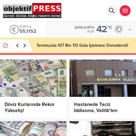
42
ALTIN
°C
ŞANLIURFA
6.529,72
AÇIK
Başkan Gülpınar Kırsaldaki Yol Çalışmalarını
İnceledi!
Döviz Kurlarında Rekor
Hastanede Taciz
Yükseliş!
İddiasına, Valilik’ten
Soruşturma!