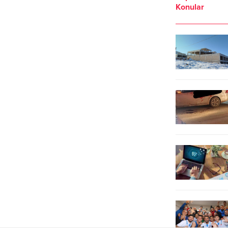
yapan M.I. isimli şüpheli, Harran
100 endeksi, dün kapanışı
Konular
İlçesi’ndeki ikametinde yakalandı.
12.937,87 puandan yaptı. BİST 100
Şüphelinin evinde yapılan aramada,
endeksi, saat 12.14 itibariyle
odun sobası içine gizlenmiş bir dizi
12.927,04 puandan işlem görüyor.
teknolojik cihaz ele geçirildi. Bunlar
BİST...
arasında...