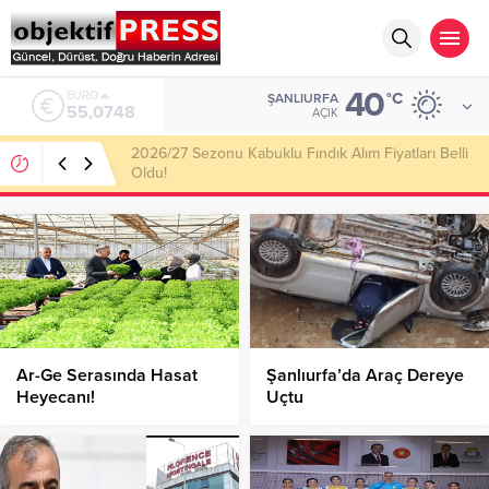
40
ALTIN
°C
ŞANLIURFA
6.623,43
AÇIK
Haliliye Belediyesi Her Gün 4 Bin 898 Kişiye Sıcak
Yemek Ulaştırıyor!
Ar-Ge Serasında Hasat
Şanlıurfa’da Araç Dereye
Heyecanı!
Uçtu