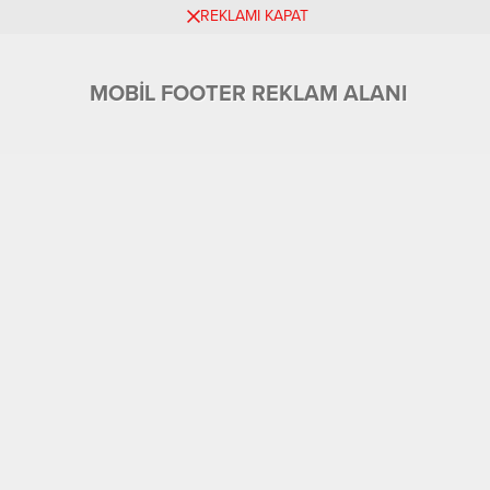
REKLAMI KAPAT
MOBİL FOOTER REKLAM ALANI
Üyelik
Tüm Yazarlar
Künye ve İletişim
Ekonomi
Foto Galeri
Gündem
Eğitim