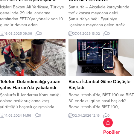
neden oldu. Geçtiğimiz haftayı
İçişleri Bakanı Ali Yerlikaya, Türkiye
Şanlıurfa – Akçakale karayolunda
9.486 puandan kapatan BİST100
genelinde 29 ilde jandarma
trafik kazası meydana geldi.
endeksi bugün 9.554 puandan...
tarafından FETÖ’ye yönelik son 10
Şanlıurfa’ya bağlı Eyyübiye
gündür devam eden
ilçesinde meydana gelen trafik
operasyonlarda 49 şüpheli
kazasında 47 KZ 501 plakalı
16.08.2025 09:06
0
07.04.2025 13:02
0
yakalandığını açıkladı. Bu
otomobil ile 33 P 6710 plakalı
şüphelilerden 39’u tutuklandı,
otomobillerin çarpışması sonucu
diğerlerinin işlemleri sürüyor.
trafik kazası meydana geldi.
Adana, Adıyaman, Ankara, Antalya,
Meydana gelen kaza da 12 kişi
Aydın, Bolu, Bursa, Denizli, Edirne,
yaralandı. çevredekilerin ihbarı
Elazığ, Erzurum, Hatay, İstanbul,
üzerine bölgeye gelen 112 Sağlık
İzmir, Kahramanmaraş, Karaman,
ekipleri yaralılara ilk...
Kayseri, Kocaeli, Konya, Malatya,
Telefon Dolandırıcılığı yapan
Borsa İstanbul Güne Düşüşle
Manisa,...
şahıs Harran’da yakalandı
Başladı!
Şanlıurfa İl Jandarma Komutanlığı,
Borsa İstanbul’da, BİST 100 ve BİST
dolandırıcılık suçlarına karşı
30 endeksi güne nasıl başladı?
yürüttüğü başarılı çalışmalarla
Borsa İstanbul’da BIST 100,
dikkat çekiyor. Son operasyonda,
endeksi güne düşüşle başladı.
14.03.2024 14:56
0
02.04.2026 12:16
0
kamu görevlisi veya banka, sigorta,
BIST 100 endeksi, açılışta yaklaşık
kredi kurumlarının çalışanı gibi
yüzde 0,78 değer kaybederek
tanıtarak telefon dolandırıcılığı
12.836,84 puandan başladı. BİST
Popüler