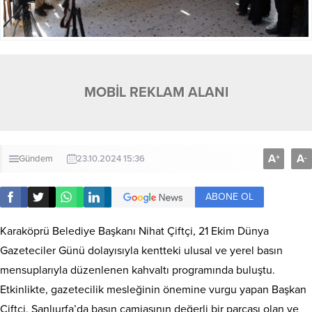
MOBİL REKLAM ALANI
A
A
+
-
Gündem
23.10.2024 15:36
ABONE OL
Karaköprü Belediye Başkanı Nihat Çiftçi, 21 Ekim Dünya
Gazeteciler Günü dolayısıyla kentteki ulusal ve yerel basın
mensuplarıyla düzenlenen kahvaltı programında buluştu.
Etkinlikte, gazetecilik mesleğinin önemine vurgu yapan Başkan
Çiftçi, Şanlıurfa’da basın camiasının değerli bir parçası olan ve