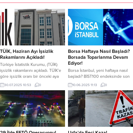
TÜİK, Haziran Ayı İşsizlik
Borsa Haftaya Nasıl Başladı?
Rakamlarını Açıkladı!
Borsada Toparlanma Devam
Ediyor!
Türkiye İstatistik Kurumu, (TÜİK)
işsizlik rakamlarını açıkladı. TÜİK’e
Borsa İstanbul, yeni haftaya nasıl
göre işsizlik oranı bir önceki aya
başladı? BİST100 endeksinde son
göre 0,2 puan artarak yüzde 8.6
durum nedir? BİST30 kaç puandan
30.07.2025 10:53
0
10.06.2025 11:13
0
seviyesine yükseldi. TÜİK’e göre
işlem görüyor? işte detaylar…
işsiz sayısı 52 bin kişi artarak 3
Ticaret savaşlarının etkisiyle
Milyon 47 bin kişiye ulaştı.
borsalarda sert düşüşler olmuştu.
Erkeklerde istihdam oranı yüzde 7.1
ABD-ÇİN ticaret görüşmelerinin
iken kadınlarda ise bu oran yüzde
Londra’da başlamasıyla birlikte
11.4 oldu
borsa toparlanmaya başladı. Ticaret
savaşlarındaki tansiyonun
düşmesiyle borsada yükselişlere
29 İlde FETÖ Operasyonu!
Urfa’da Feci Kaza!