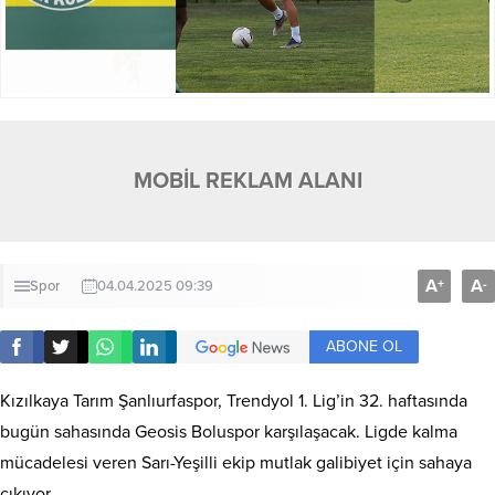
MOBİL REKLAM ALANI
A
A
+
-
Spor
04.04.2025 09:39
ABONE OL
Kızılkaya Tarım Şanlıurfaspor, Trendyol 1. Lig’in 32. haftasında
bugün sahasında Geosis Boluspor karşılaşacak. Ligde kalma
mücadelesi veren Sarı-Yeşilli ekip mutlak galibiyet için sahaya
çıkıyor.