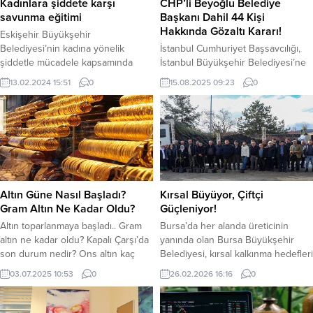
Kadınlara şiddete karşı
CHP’li Beyoğlu Belediye
savunma eğitimi
Başkanı Dahil 44 Kişi
Hakkında Gözaltı Kararı!
Eskişehir Büyükşehir
Belediyesi’nin kadına yönelik
İstanbul Cumhuriyet Başsavcılığı,
şiddetle mücadele kapsamında
İstanbul Büyükşehir Belediyesi’ne
ücretsiz olarak düzenlediği ve
(İBB) bağlı şirketlerdeki yolsuzluk
13.02.2024 15:51
0
15.08.2025 09:23
0
büyük ilgi gören “Kadınlar İçin
soruşturması kapsamında Beyoğlu
Savunma Atölyesi” başarıyla
Belediye Başkanı İnan Güney’in de
tamamlandı. Eskişehir Büyükşehir
aralarında bulunduğu 44 kişi
Belediyesi’nin gençlere her alanda
hakkında gözaltı kararı verdi.
destek çalışmaları aralıksız sürüyor.
Suçlamalar arasında çıkar amaçlı
Bu kapsamda Büyükşehir
suç örgütü yönetme, rüşvet, irtikap
Osmangazi Gençlik Merkezi,
ve dolandırıcılık yer alıyor. İstanbul
ESMEK Yunus Emre Eğitim Merkezi
Emniyeti’nin düzenlediği
Altın Güne Nasıl Başladı?
Kırsal Büyüyor, Çiftçi
ve Wing Tsun Akademi iş birliğinde
operasyonda 40 kişi gözaltına
Gram Altın Ne Kadar Oldu?
Güçleniyor!
gerçekleşen “Kadınlar...
alındı. Soruşturma, İBB’ye bağlı...
Altın toparlanmaya başladı.. Gram
Bursa’da her alanda üreticinin
altın ne kadar oldu? Kapalı Çarşı’da
yanında olan Bursa Büyükşehir
son durum nedir? Ons altın kaç
Belediyesi, kırsal kalkınma hedefleri
Dolar? Altın toparlanmaya başladı.
doğrultusunda fide ve fidan
03.07.2025 10:53
0
26.02.2026 16:16
0
Altın, İsrail-İran çatışmasının
desteğini sürdürüyor. Bursa’da
başlamasıyla birlikte yükselişe
yerel ekonomiyi güçlendirmek ve
geçmişti. İki ülke arasında
çiftçinin gelirlerini artırmak amacıyla