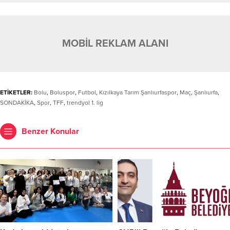
MOBİL REKLAM ALANI
ETİKETLER:
Bolu
,
Boluspor
,
Futbol
,
Kızılkaya Tarım Şanlıurfaspor
,
Maç
,
Şanlıurfa
,
SONDAKİKA
,
Spor
,
TFF
,
trendyol 1. lig
Benzer Konular