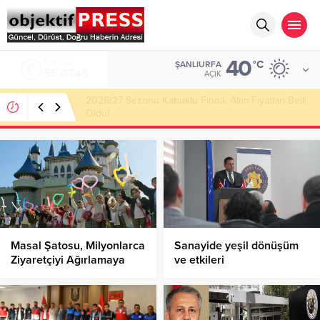
40
ALTIN
°C
ŞANLIURFA
6.623,43
AÇIK
Haliliye Belediyesi Her Gün 4 Bin 898 Kişiye Sıcak
Yemek Ulaştırıyor!
Masal Şatosu, Milyonlarca
Sanayide yeşil dönüşüm
Ziyaretçiyi Ağırlamaya
ve etkileri
Devam Ediyor!