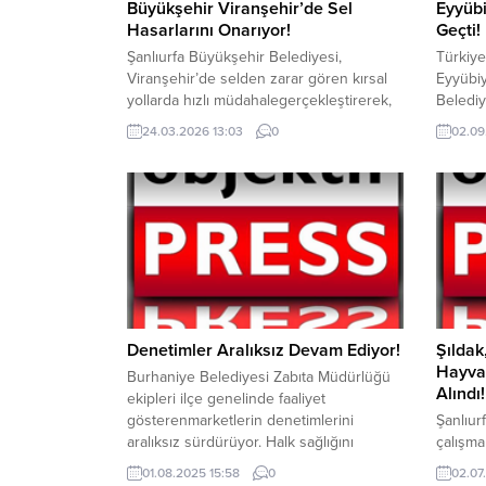
Büyükşehir Viranşehir’de Sel
Eyyübi
Hasarlarını Onarıyor!
Geçti!
Şanlıurfa Büyükşehir Belediyesi,
Türkiye
Viranşehir’de selden zarar gören kırsal
Eyyübiy
yollarda hızlı müdahalegerçekleştirerek,
Belediy
birçok noktada menfez onarımını
yaz tati
24.03.2026 13:03
0
02.09
tamamlayıp yolları yeniden ulaşıma açtı.
Eyyübi
Bazıbölgelerde ise bakım ve onarım
Kuş’un 
çalışmaları aralıksız sürüyor. Şanlıurfa’da
gençler
son günlerde etkili olan sağanak
hem kal
yağışların ardından meydana gelen sel,
da öğre
özellikleViranşehir ilçesinde kırsal
Mehmet 
altyapıyı olumsuz etkiledi. Yoğun yağış
nedeniyle birçok noktada...
Denetimler Aralıksız Devam Ediyor!
Şıldak
Hayvan
Burhaniye Belediyesi Zabıta Müdürlüğü
Alındı!
ekipleri ilçe genelinde faaliyet
gösterenmarketlerin denetimlerini
Şanlıur
aralıksız sürdürüyor. Halk sağlığını
çalışma
korumak amacıyla yapılan denetimlerde
değerle
01.08.2025 15:58
0
02.07
ekipler; hijyen kuralları, gıdaların son
kuruluşl