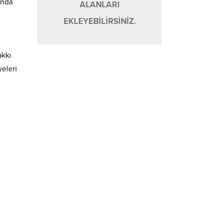
ında
ALANLARI
EKLEYEBİLİRSİNİZ.
akkı
eleri