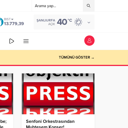
40
BIST
°C
ŞANLIURFA
13.779,39
AÇIK
TÜMÜNÜ GÖSTER →
rbe;
Senfoni Orkestrasından
le
Muhteşem Konser!