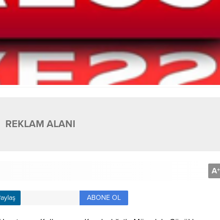
REKLAM ALANI
A
+
ABONE OL
aylaş