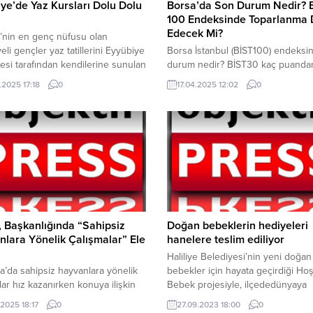
ye’de Yaz Kursları Dolu Dolu
Borsa’da Son Durum Nedir? 
100 Endeksinde Toparlanma
Edecek Mi?
’nin en genç nüfusu olan
eli gençler yaz tatillerini Eyyübiye
Borsa İstanbul (BİST100) endeksi
esi tarafından kendilerine sunulan
durum nedir? BİST30 kaç puanda
li programlarıyla dolu dolu geçirdi.
görüyor? işte detaylar… Borsada y
.2025 17:18
0
17.04.2025 12:02
0
ye Belediye Başkanı Mehmet
seyir devam ediyor. Ticaret savaşl
ayrı bir önem verdiği Eyyübiyeli
etkisiyle borsalarda sert düşüşler
, yaz tatili boyunca hem eğlenme,
olmuştu. ABD-ÇİN rekabetinin etki
iteli vakit geçirme diğer yandan
uluslararası piyasalardaki güvensiz
nme fırsatı yakaladı. Başkan
devam ediyor. Dün günü 9.266 p
Kuş’un Eyyübiye’ye...
kapatan BİST100 endeksi bugün 
puandan işlem görmeye başladı. 
12.00 itibariyle...
, Başkanlığında “Sahipsiz
Doğan bebeklerin hediyeleri
lara Yönelik Çalışmalar” Ele
hanelere teslim ediliyor
Haliliye Belediyesi’nin yeni doğan
fa’da sahipsiz hayvanlara yönelik
bebekler için hayata geçirdiği Ho
lar hız kazanırken konuya ilişkin
Bebek projesiyle, ilçededünyaya
ndirme toplantısı ilgili tüm
gözlerini açan bebeklerin ilk ihtiya
.2025 18:17
0
27.09.2023 18:00
0
arın katılımıyla gerçekleştirildi.
puset ve çanta hediyeleri haneler