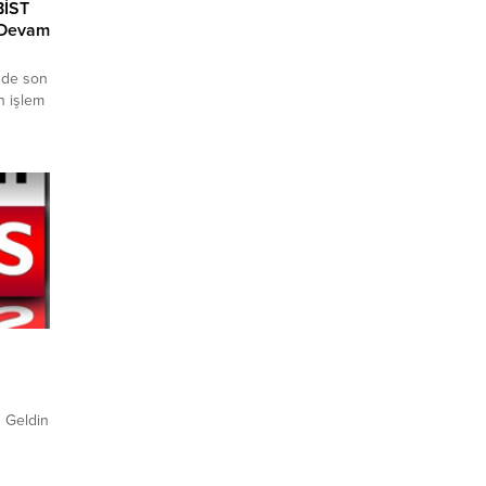
BİST
 Devam
nde son
n işlem
atay
arının
siyle
lik
uandan
9.276
Saat
ş Geldin
cı olan
e teslim