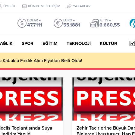
ÜYELİK
KÜNYE VE İLETİŞİM
YAZARLAR
DOLAR
EURO
ALTIN
47,7111
55,1881
6.660,55
AĞLIK
SPOR
EĞİTİM
TEKNOLOJİ
KÜLTÜR
yesi Her Gün 4 Bin 898 Kişiye Sıcak Yemek Ulaştırıyor!
Meclis Toplantısında Suya
Zehir Tacirlerine Büyük Da
indirim Yapıldı
Binlerce Uyuşturucu Hap E