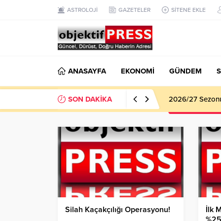
ASTROLOJİ
GAZETELER
SİTENE EKLE
ANASAYFA
EKONOMİ
GÜNDEM
S
SON DAKİKA
Haliliye Beledi
Silah Kaçakçılığı Operasyonu!
İlk 
%25 