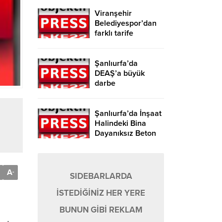
Viranşehir
Belediyespor’dan
farklı tarife
Şanlıurfa’da
DEAŞ’a büyük
darbe
Şanlıurfa’da İnşaat
Halindeki Bina
Dayanıksız Beton
Nedeniyle Yıkıldı!
A
-
SIDEBARLARDA
İSTEDİĞİNİZ HER YERE
BUNUN GİBİ REKLAM