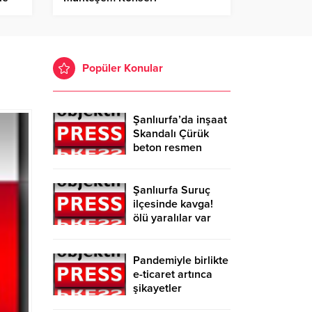
Popüler Konular
Şanlıurfa’da inşaat
Skandalı Çürük
beton resmen
belgelendi
Şanlıurfa Suruç
ilçesinde kavga!
ölü yaralılar var
Pandemiyle birlikte
e-ticaret artınca
şikayetler
de katlandı