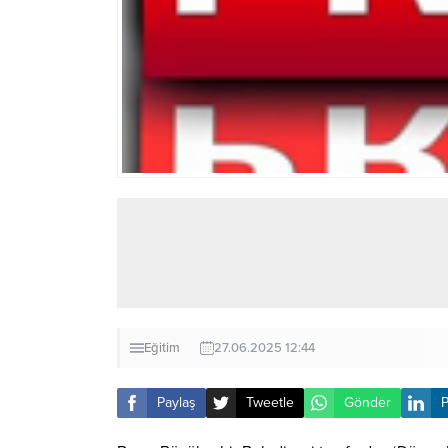
Eğitim
27.06.2025 12:44
Paylaş
Tweetle
Gönder
P