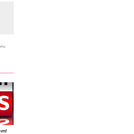
yonu
rım!