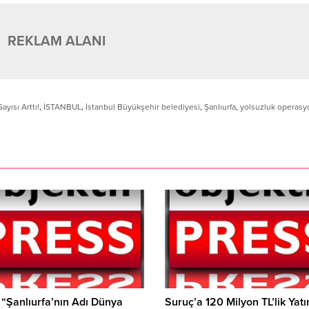
REKLAM ALANI
yısı Arttı!
,
İSTANBUL
,
İstanbul Büyükşehir belediyesi
,
Şanlıurfa
,
yolsuzluk operas
 “Şanlıurfa’nın Adı Dünya
Suruç’a 120 Milyon TL’lik Yatı