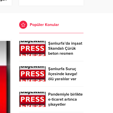
Popüler Konular
Şanlıurfa’da inşaat
Skandalı Çürük
beton resmen
belgelendi
Şanlıurfa Suruç
ilçesinde kavga!
ölü yaralılar var
Pandemiyle birlikte
e-ticaret artınca
şikayetler
de katlandı