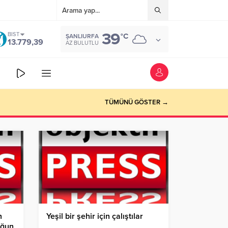
39
BIST
°C
ŞANLIURFA
13.779,39
AZ BULUTLU
TÜMÜNÜ GÖSTER →
n
Yeşil bir şehir için çalıştılar
oğun