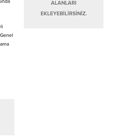
sında
ALANLARI
EKLEYEBİLİRSİNİZ.
li
B Genel
alama