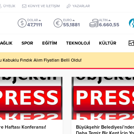
ÜYELİK
KÜNYE VE İLETİŞİM
YAZARLAR
DOLAR
EURO
ALTIN
47,7111
55,1881
6.660,55
AĞLIK
SPOR
EĞİTİM
TEKNOLOJİ
KÜLTÜR
Kabuklu Fındık Alım Fiyatları Belli Oldu!
e Haftası Konferansı!
Büyükşehir Belediyesi’nde
Daha Temiz Bir Kent İçin Y