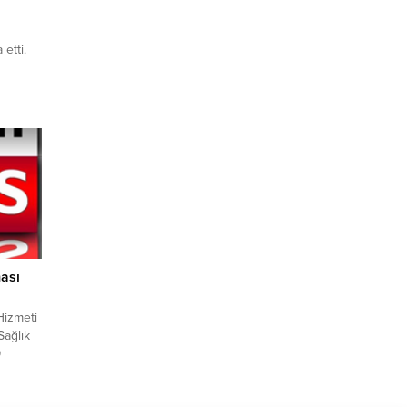
 etti.
ire
 milyon
an
tıldı.
iye dek
falt...
ası
Hizmeti
Sağlık
9
ra
anesine