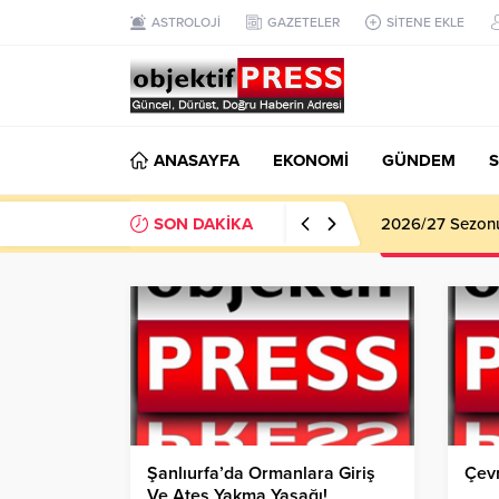
ASTROLOJİ
GAZETELER
SİTENE EKLE
ANASAYFA
EKONOMİ
GÜNDEM
S
SON DAKİKA
2026/27 Sezonu 
Şanlıurfa’da Ormanlara Giriş
Çevr
Ve Ateş Yakma Yasağı!