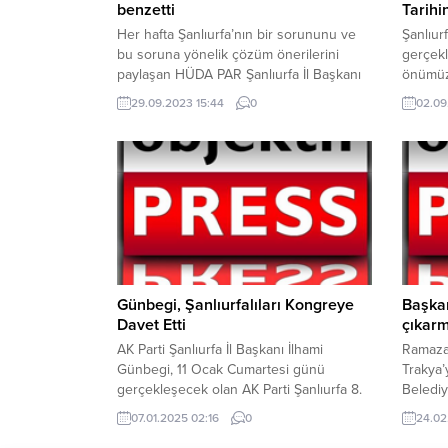
benzetti
Tarihi
Her hafta Şanlıurfa’nın bir sorununu ve
Şanlıur
bu soruna yönelik çözüm önerilerini
gerçekl
paylaşan HÜDA PAR Şanlıurfa İl Başkanı
önümüzd
Emin Özaslan, bu hafta ise Suruç’ta
tamame
29.09.2023 15:44
0
02.09
altyapı çalışmalarının gecikmesi
dönüşec
dolayısıyla halkın yaşamış olduğu
devam e
mağduriyetleri dile getirerek yetkililere
yeri st
seslendi.Suruç’a giderek altyapı
Açılış 
çalışmalarının gecikmesi dolayısıyla halkın
“İlimiz
yaşamış olduğu mağduriyetleri yerinde
yürütül
inceleyen HÜDA PAR Şanlıurfa İl...
Tepeler
Günbegi, Şanlıurfalıları Kongreye
Başka
Davet Etti
çıkarm
AK Parti Şanlıurfa İl Başkanı İlhami
Ramaza
Günbegi, 11 Ocak Cumartesi günü
Trakya’
gerçekleşecek olan AK Parti Şanlıurfa 8.
Beledi
Olağan İl Kongresi’ne tüm Şanlıurfalıları
soydaşl
07.01.2025 02:16
0
24.02
davet etti. Günbegi, kongre öncesinde
duygus