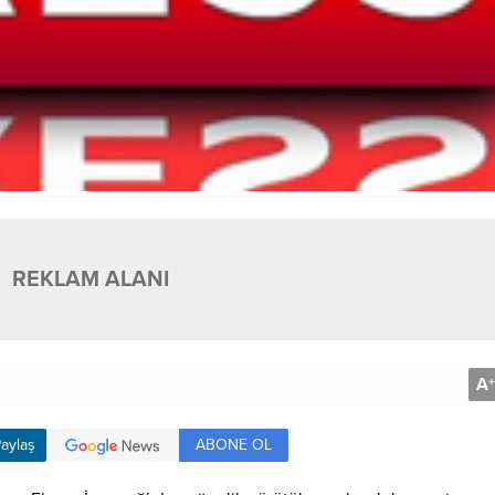
REKLAM ALANI
A
+
ABONE OL
aylaş