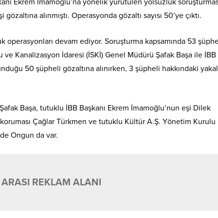
şkanı Ekrem İmamoğlu’na yönelik yürütülen yolsuzluk soruşturma
 gözaltına alınmıştı. Operasyonda gözaltı sayısı 50’ye çıktı.
luk operasyonları devam ediyor. Soruşturma kapsamında 53 şüphe
 Su ve Kanalizasyon İdaresi (İSKİ) Genel Müdürü Şafak Başa ile İB
unduğu 50 şüpheli gözaltına alınırken, 3 şüpheli hakkındaki yak
 Şafak Başa, tutuklu İBB Başkanı Ekrem İmamoğlu’nun eşi Dilek
koruması Çağlar Türkmen ve tutuklu Kültür A.Ş. Yönetim Kurulu
de Ongun da var.
 ARASI REKLAM ALANI