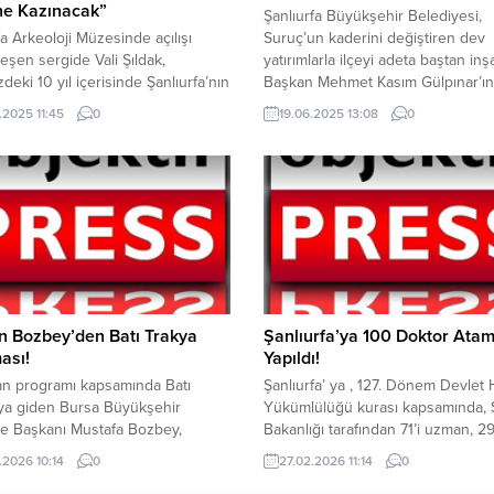
ne Kazınacak”
Şanlıurfa Büyükşehir Belediyesi,
fa Arkeoloji Müzesinde açılışı
Suruç’un kaderini değiştiren dev
eşen sergide Vali Şıldak,
yatırımlarla ilçeyi adeta baştan inşa
eki 10 yıl içerisinde Şanlıurfa’nın
Başkan Mehmet Kasım Gülpınar’ın
n açık hava müzesine
vizyoner liderliğinde, Fen İşleri Da
.2025 11:45
0
19.06.2025 13:08
0
eğini ve kazı çalışmalarının
Başkanlığı tarafından Suruç’a 120
ttiği arkeolojik alanların ise ören
TL’lik dev bütçe ayrılarak altyapıd
atüsüne kavuşacağını söyledi.
üstyapıya büyük bir dönüşüm başla
programında konuşan Vali Şıldak,
Başkan Gülpınar döneminde şimd
de pek çok alanda kazı çalışması
tam 72 milyon 619 bin TL’lik sıcak as
üyor, bunların bir kısmı Taş
 projesi kapsamındadır....
n Bozbey’den Batı Trakya
Şanlıurfa’ya 100 Doktor Atam
ası!
Yapıldı!
n programı kapsamında Batı
Şanlıurfa’ ya , 127. Dönem Devlet 
ya giden Bursa Büyükşehir
Yükümlülüğü kurası kapsamında, 
ye Başkanı Mustafa Bozbey,
Bakanlığı tarafından 71’i uzman, 2
arla kucaklaşıp hem vefa
pratisyen hekim atandı. Yapılan ku
.2026 10:14
0
27.02.2026 11:14
0
unu tazeledi hem de kardeşlik
sonucunda Balıklıgöl Devlet Hast