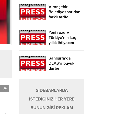
Viranşehir
Belediyespor’dan
farklı tarife
Yeni rezerv
Türkiye’nin kaç
yıllık ihtiyacını
karşılayacak?
Şanlıurfa’da
DEAŞ’a büyük
darbe
A
-
SIDEBARLARDA
İSTEDİĞİNİZ HER YERE
BUNUN GİBİ REKLAM