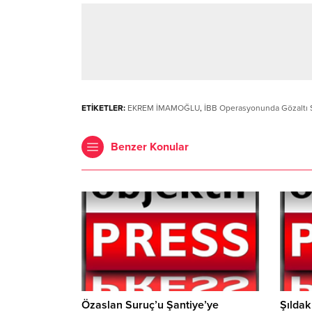
ETİKETLER:
EKREM İMAMOĞLU
,
İBB Operasyonunda Gözaltı Sa
Benzer Konular
Özaslan Suruç’u Şantiye’ye
Şıldak