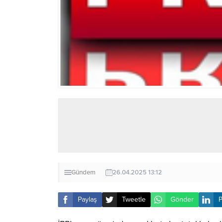
Gündem
26.04.2025 13:12
Paylaş
Tweetle
Gönder
P