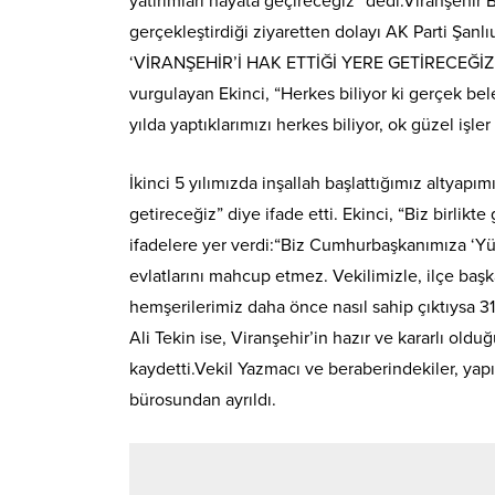
yatırımları hayata geçireceğiz” dedi.Viranşehir 
gerçekleştirdiği ziyaretten dolayı AK Parti Şanl
‘VİRANŞEHİR’İ HAK ETTİĞİ YERE GETİRECEĞİZ’ 31
vurgulayan Ekinci, “Herkes biliyor ki gerçek bele
yılda yaptıklarımızı herkes biliyor, ok güzel iş
İkinci 5 yılımızda inşallah başlattığımız altyapım
getireceğiz” diye ifade etti. Ekinci, “Biz birlikte 
ifadelere yer verdi:“Biz Cumhurbaşkanımıza ‘Yüz
evlatlarını mahcup etmez. Vekilimizle, ilçe başk
hemşerilerimiz daha önce nasıl sahip çıktıysa 31
Ali Tekin ise, Viranşehir’in hazır ve kararlı old
kaydetti.Vekil Yazmacı ve beraberindekiler, yap
bürosundan ayrıldı.