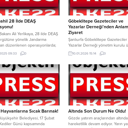
ahil 28 İlde DEAŞ
Göbeklitepe Gazeteciler ve
syonu!
Yazarlar Derneği’nden Anlam
Ziyaret
i Bakanı Ali Yerlikaya, 28 ilde DEAŞ
Örgütüne yönelik Jandarma
Şanlıurfa Göbeklitepe Gazeteciler
dan düzenlenen operasyonlarda;
Yazarlar Derneği yönetim kurulu ü
heli yakalandı. Adana, Antalya,
10 Ocak Dünya Çalışan Gazetecil
.2025 09:33
0
10.01.2026 15:14
0
Bursa, Çankırı, Çorum, Eskişehir,
dolayısıyla anlamlı bir programa imz
ep, Hatay, İstanbul, İzmir,
Dernek yönetimi, basın emekçisi
nmaraş, Kastamonu, Kırşehir,
gazeteci meslektaşlarını dualarla 
, Kütahya, Manisa, Mardin, Mersin,
kapsamda Şanlıurfa merkezde bu
Nevşehir, Osmaniye, Sakarya,
ve gazetecilerin defnedildiği mezar
 Şanlıurfa, Tekirdağ, Yalova ve
ziyaret eden dernek üyeleri, me
dak’ta düzenlenen
meslektaşları için Kur’an-ı Kerim 
onlarda yakalanan şüphelilerin;
ruhlarına dua etti....
Hayvanlarına Sıcak Barınak!
Altında Son Durum Ne Oldu!
üyükşehir Belediyesi, 17 Şubat
Gözde yatırım araçlarından altında
Kediler Günü kapsamında
hareketlilik devam ediyor. Yarın ya