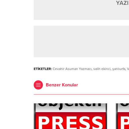
YAZI
ETİKETLER:
Cevahir Asuman Yazmacı
,
salih ekinci
,
şanlıurfa
,
V
Benzer Konular