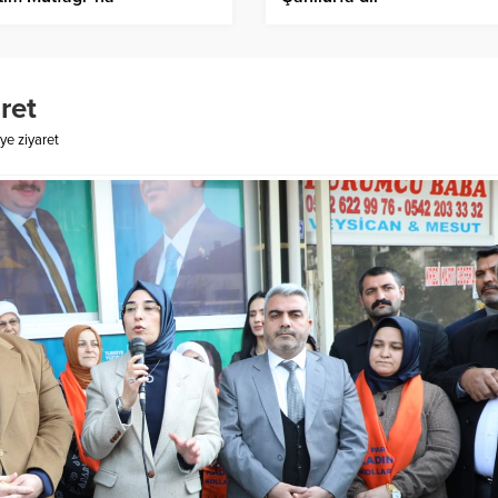
üştürüldü!
ret
ye ziyaret