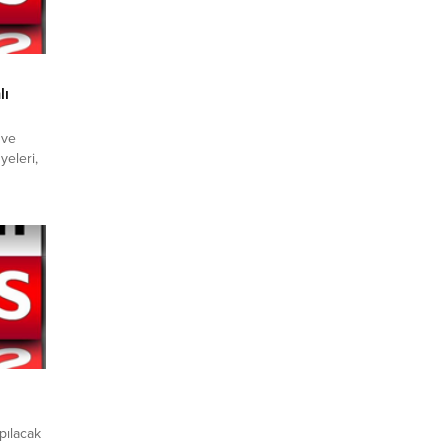
lı
 ve
yeleri,
er Günü
a attı.
andı.Bu
lunan
lıkları
rhum
okuyarak
pılacak