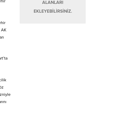
ehir
ALANLARI
EKLEYEBİLİRSİNİZ.
ehir
e AK
dan
rt’ta
ilik
öz
izniyle
rını