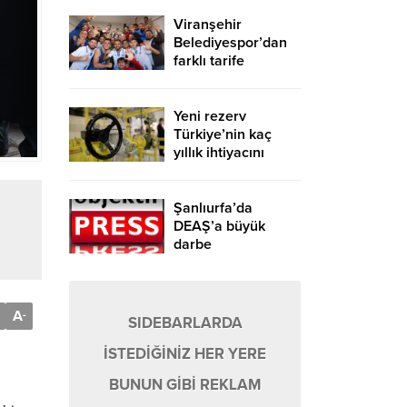
Viranşehir
Belediyespor’dan
farklı tarife
Yeni rezerv
Türkiye’nin kaç
yıllık ihtiyacını
karşılayacak?
Şanlıurfa’da
DEAŞ’a büyük
darbe
A
-
SIDEBARLARDA
İSTEDİĞİNİZ HER YERE
BUNUN GİBİ REKLAM