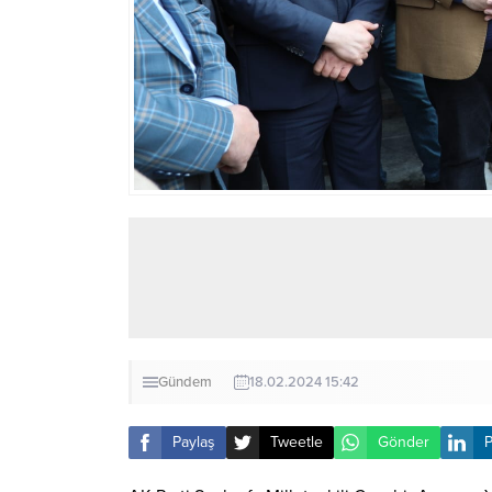
Gündem
18.02.2024 15:42
Paylaş
Tweetle
Gönder
P