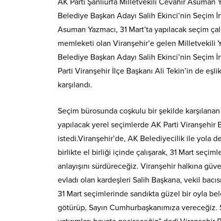
AK Parti Şanlıurfa Milletvekili Cevahir Asuman 
Belediye Başkan Adayı Salih Ekinci’nin Seçim İrt
Asuman Yazmacı, 31 Mart’ta yapılacak seçim çalı
memleketi olan Viranşehir’e gelen Milletvekili 
Belediye Başkan Adayı Salih Ekinci’nin Seçim İrti
Parti Viranşehir İlçe Başkanı Ali Tekin’in de eşl
karşılandı.
Seçim bürosunda coşkulu bir şekilde karşılanan 
yapılacak yerel seçimlerde AK Parti Viranşehir 
istedi.Viranşehir’de, AK Belediyecilik ile yola 
birlikte el birliği içinde çalışarak, 31 Mart seçi
anlayışını sürdüreceğiz. Viranşehir halkına gü
evladı olan kardeşleri Salih Başkana, vekil bacı
31 Mart seçimlerinde sandıkta güzel bir oyla bel
götürüp, Sayın Cumhurbaşkanımıza vereceğiz. S