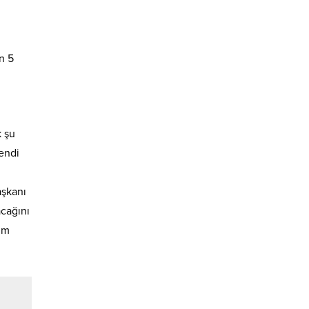
n 5
k şu
kendi
aşkanı
acağını
im