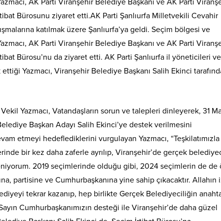
Yazmacı, AK Parti Viranşehir Belediye Başkanı ve AK Parti Viranş
ibat Bürosunu ziyaret etti.AK Parti Şanlıurfa Milletvekili Cevahir
şmalarına katılmak üzere Şanlıurfa’ya geldi. Seçim bölgesi ve
Yazmacı, AK Parti Viranşehir Belediye Başkanı ve AK Parti Viranş
bat Bürosu’nu da ziyaret etti. AK Parti Şanlıurfa il yöneticileri v
ik ettiği Yazmacı, Viranşehir Belediye Başkanı Salih Ekinci tarafın
Vekil Yazmacı, Vatandaşların sorun ve talepleri dinleyerek, 31 Ma
Belediye Başkan Adayı Salih Ekinci’ye destek verilmesini
devam etmeyi hedeflediklerini vurgulayan Yazmacı, “Teşkilatımızla
mlerinde bir kez daha zaferle ayrılıp, Viranşehir’de gerçek belediyec
veniyorum. 2019 seçimlerinde olduğu gibi, 2024 seçimlerin de de 
sına, partisine ve Cumhurbaşkanına yine sahip çıkacaktır. Allahın 
ediyeyi tekrar kazanıp, hep birlikte Gerçek Belediyeciliğin anahta
ayın Cumhurbaşkanımızın desteği ile Viranşehir’de daha güzel