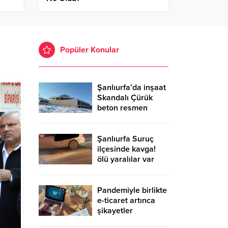
Popüler Konular
Şanlıurfa’da inşaat
Skandalı Çürük
beton resmen
belgelendi
Şanlıurfa Suruç
ilçesinde kavga!
ölü yaralılar var
Pandemiyle birlikte
e-ticaret artınca
şikayetler
de katlandı