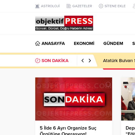
ASTROLOJİ
GAZETELER
SİTENE EKLE
ANASAYFA
EKONOMİ
GÜNDEM
S
SON DAKİKA
Temmuzda IPARD
5 İlde 6 Ayrı Organize Suç
Dep
Örgütüne Operasyon!
“Eği