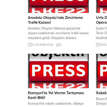
Anadolu Otoyolu’nda Zincirleme
Urfa D
Trafik Kazası!
Opera
Anadolu Otoyolu Sakarya geçişinde
İçişler
akşam saatlerinde zincirleme trafik kazası
Terör 
meydana geldi. Otoyolun Ankara
tarafın
istikameti Erenler ilçesi mevkiisi
153 şüp
23.02.2026 10:34
0
18.07
üzerinde, akşam saatlerinde zincirleme
Aydın, 
trafik kazası meydana geldi. Yolcu
Gaziant
otobüsü, tır, minibüs, otomobil ve ticari
Kahrama
aracın da aralarında bulunduğu, 16 aracın
Kocaeli
karıştığı kazada, 4’ü ağır olmak üzere
Muğla, 
toplam 13 kişi yaralandı. Kazayı
Samsun,
görenlerin...
Zongul
operasy
Terör...
Esenyurt’ta Yol Verme Tartışması
Sokak 
Kanlı Bitti!
Bursa B
Esenyurt’ta sabah saatlerinde, iddiaya
Dünya 