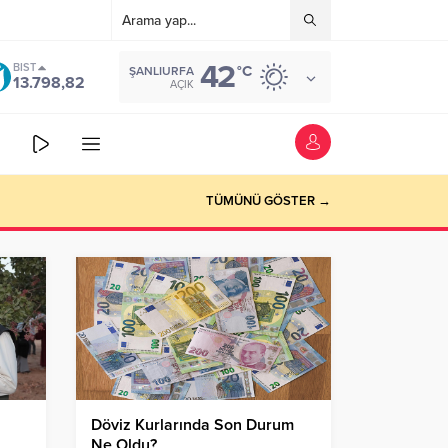
42
BIST
°C
ŞANLIURFA
13.798,82
AÇIK
TÜMÜNÜ GÖSTER →
Döviz Kurlarında Son Durum
Ne Oldu?