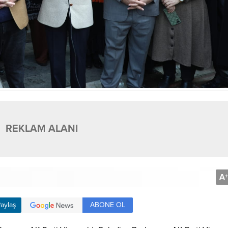
REKLAM ALANI
A
+
ABONE OL
aylaş