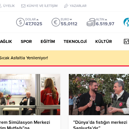
ÜYELİK
KÜNYE VE İLETİŞİM
YAZARLAR
DOLAR
EURO
ALTIN
47,7025
55,0112
6.519,97
AĞLIK
SPOR
EĞİTİM
TEKNOLOJİ
KÜLTÜR
 III Kapsamında 634,3 Milyon Lira Hibe Ödemesi Yapıldı!
rem Simülasyon Merkezi
”Dünya’da fıstığın merkezi
tim Mutfağı”na
Şanlıurfa’dır”