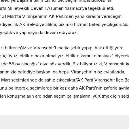
Belediye Başkanı Salih Ekinci de, Seçim İrtibat Bürosu’na
ıurfa Milletvekili Cevahir Asuman Yazmacı’ya teşekkür etti.
 Mart’ta Viranşehir’in AK Parti’den yana kararını vereceğini
diyecilik AK Belediyeciliktir, bizimki hizmet belediyeciliğidir. So
ler yaptık ve yapmaya da devam ediyoruz.
ızı bitireceğiz ve Viranşehir’i marka şehir yapıp, hak ettiği yere
güçlüyüz, birlikte hazır olmalıyız, birlikte kararlı olmalıyız” diyere
de 55 oy alacağız’ diye söz verdik. Biz biliyoruz ki, Viranşehir 
anımızla belediye başkanı da hepsi Viranşehir’in öz evlatlarıdır,
 Mart seçimlerinde de sahip çıkacaktır.”AK Parti Viranşehir İlçe B
uğunu belirterek, seçimlerde bir kez daha AK Parti’nin zaferle ayrıl
ılan konuşmaların ardından seçim çalışmalarını yürütmek için seç