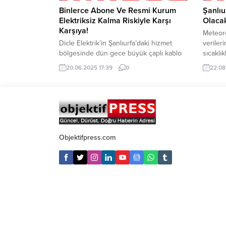
Binlerce Abone Ve Resmi Kurum
Şanlıu
Elektriksiz Kalma Riskiyle Karşı
Olaca
Karşıya!
Meteor
Dicle Elektrik’in Şanlıurfa’daki hizmet
veriler
bölgesinde dün gece büyük çaplı kablo
sıcaklı
hırsızlıkları yaşandı. Kent genelinde dün
sürdür
20.06.2025 17:39
0
22.08
farklı noktalardaki trafolara giren hırsızlar,
göre Şa
binlerce meskenin yanı sıra resmi
hava sı
kurumların da elektriksiz kalmasına
sıcaklı
neden olacak zarara yol açtı. Şirket
yüksek 
yetkilileri, “Elektrik kesintisi olmaması için
derece 
gece gündüz çalışıyoruz. Ancak onarım
çalışmalar süresince can ve mal...
Objektifpress.com