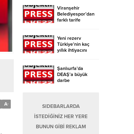
Viranşehir
Belediyespor’dan
farklı tarife
Yeni rezerv
Türkiye’nin kaç
yıllık ihtiyacını
karşılayacak?
Şanlıurfa’da
DEAŞ’a büyük
darbe
A
-
SIDEBARLARDA
İSTEDİĞİNİZ HER YERE
BUNUN GİBİ REKLAM