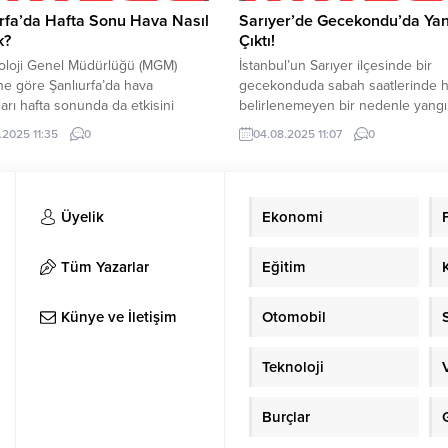
rfa’da Hafta Sonu Hava Nasıl
Sarıyer’de Gecekondu’da Ya
k?
Çıktı!
oloji Genel Müdürlüğü (MGM)
İstanbul’un Sarıyer ilçesinde bir
ine göre Şanlıurfa’da hava
gecekonduda sabah saatlerinde 
kları hafta sonunda da etkisini
belirlenemeyen bir nedenle yangın
meye devam edecek. MGM’ye
Yangında 2 kardeş ağır yaralandı. 
.2025 11:35
0
04.08.2025 11:07
0
nlıurfa’da Cumartesi en yüksek
sabah saat 06.30 sularında Sarıye
caklığı 41 derece, en düşük hava
Çayırbaşı Mahallesi Mezarlık sokak
ğı 21 derece, Pazar günü ise en
bulunan bir gecekonduda çıktı. Y
sıcaklık 42 en düşük sıcaklık 22
mahsur kalan anne Fatma Karagöl
Üyelik
Ekonomi
olması bekleniyor.
kendini dışarı atabilirken, 2 karde
yangında mahsur kaldı. Çevredeki
ihbarı üzerine olay...
Tüm Yazarlar
Eğitim
Künye ve İletişim
Otomobil
Teknoloji
Burçlar