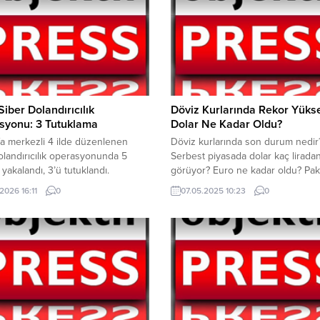
 Siber Dolandırıcılık
Döviz Kurlarında Rekor Yükse
syonu: 3 Tutuklama
Dolar Ne Kadar Oldu?
fa merkezli 4 ilde düzenlenen
Döviz kurlarında son durum nedir
olandırıcılık operasyonunda 5
Serbest piyasada dolar kaç lirada
 yakalandı, 3’ü tutuklandı.
görüyor? Euro ne kadar oldu? Pak
fa İl Jandarma Komutanlığı
Hindistan gerilimiyle döviz kurları
2026 16:11
0
07.05.2025 10:23
0
dan Siber Suçlarla Mücadele
yükselişe geçti. Uluslararası riskle
nda yürütülen çalışmalar sonucu,
artması ve iki nükleer güç sahibi 
medya platformları üzerinden
savaşın eşiğine gelmesiyle döviz k
m Sistemlerinin Kullanılması
yükselişe geçti. Bugün 38.61 TL’d
e Nitelikli Dolandırıcılık” suçunu
işlem görmeye başlayan dolar, saa
eri tespit edilen şüphelilere
itibariyle 38.64 TL’den...
 eş zamanlı operasyon
ndi. 22 Ocak 2026 tarihinde 4...