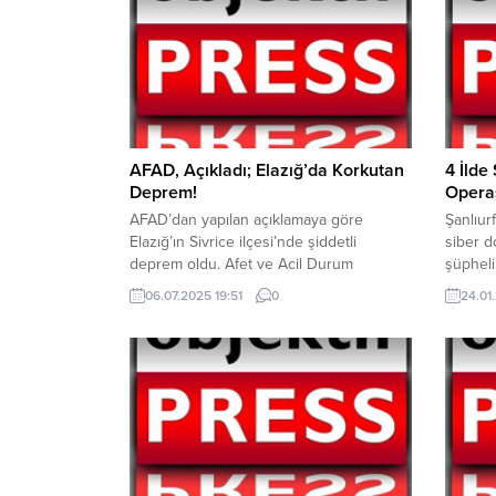
AFAD, Açıkladı; Elazığ’da Korkutan
4 İlde
Deprem!
Opera
AFAD’dan yapılan açıklamaya göre
Şanlıur
Elazığ’ın Sivrice ilçesi’nde şiddetli
siber d
deprem oldu. Afet ve Acil Durum
şüpheli
Yönetim Başkanlığı (AFAD)depremin
Şanlıur
06.07.2025 19:51
0
24.01.
şiddeti 3.6 olarak kaydedildiğini açıkladı.
tarafın
Deprem yaklaşık olarak yerin 5.92 km
Kapsamı
derinliğinde meydana geldi. AFAD’ın
sosyal 
deprem ile ilgili sosyal medya paylaşımı
“Bilişi
şu şekilde; YAZI ARASI REKLAM ALANI
Suretiyl
işledikl
yönelik
düzenle