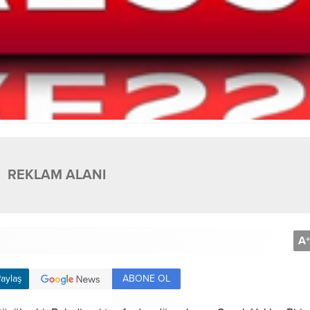
REKLAM ALANI
A
+
ABONE OL
aylaş