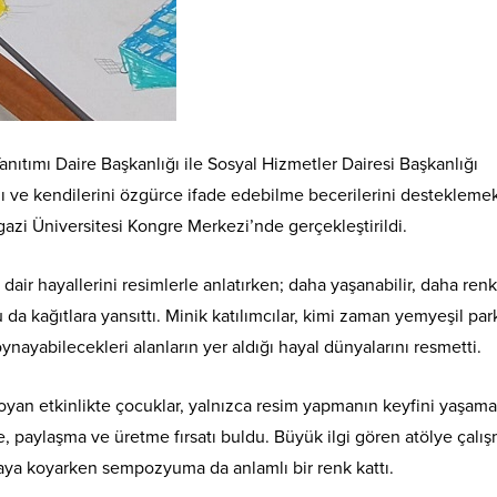
anıtımı Daire Başkanlığı ile Sosyal Hizmetler Dairesi Başkanlığı
ını ve kendilerini özgürce ifade edebilme becerilerini destekleme
azi Üniversitesi Kongre Merkezi’nde gerçekleştirildi.
dair hayallerini resimlerle anlatırken; daha yaşanabilir, daha renkl
a kağıtlara yansıttı. Minik katılımcılar, kimi zaman yemyeşil park
nayabilecekleri alanların yer aldığı hayal dünyalarını resmetti.
a koyan etkinlikte çocuklar, yalnızca resim yapmanın keyfini yaşama
 paylaşma ve üretme fırsatı buldu. Büyük ilgi gören atölye çalış
rtaya koyarken sempozyuma da anlamlı bir renk kattı.