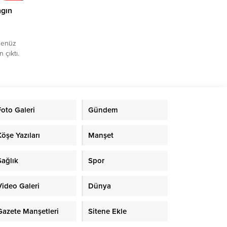
ngın
henüz
 çıktı.
Yangın,
r
’ta
angında
Foto Galeri
Gündem
ş
lerin
Köşe Yazıları
Manşet
Sağlık
Spor
Video Galeri
Dünya
Gazete Manşetleri
Sitene Ekle