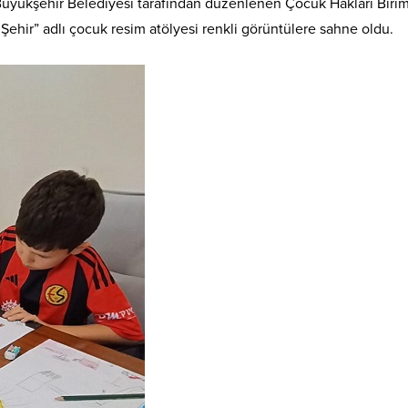
yükşehir Belediyesi tarafından düzenlenen Çocuk Hakları Birim
ehir” adlı çocuk resim atölyesi renkli görüntülere sahne oldu.