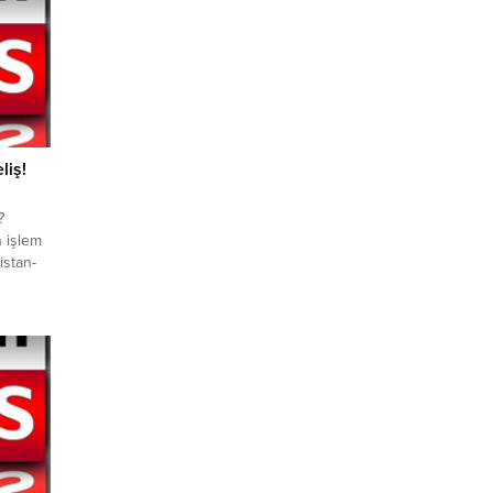
liş!
?
n işlem
istan-
rin
ülkenin
urları
en
t 10.20