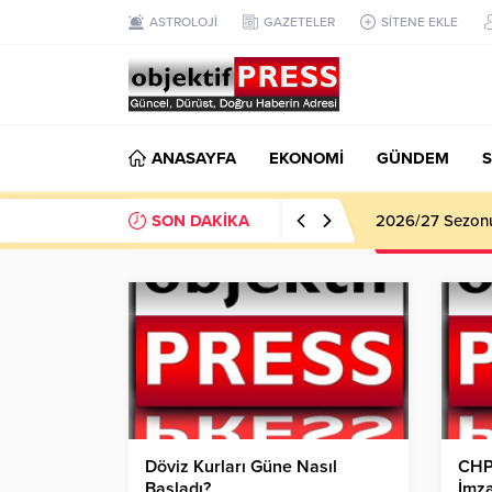
ASTROLOJİ
GAZETELER
SİTENE EKLE
ANASAYFA
EKONOMİ
GÜNDEM
S
SON DAKİKA
Haliliye Beledi
Döviz Kurları Güne Nasıl
CHP,
Başladı?
İmz