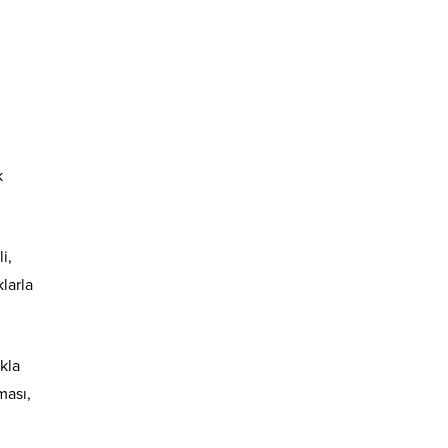
k
i,
larla
kla
ması,