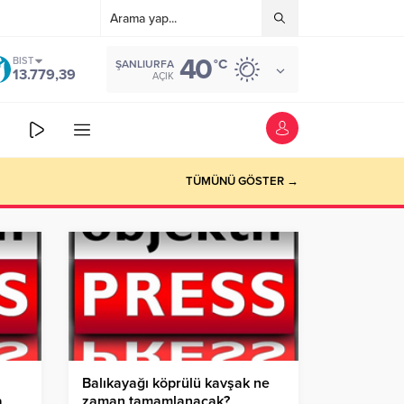
40
BIST
°C
ŞANLIURFA
13.779,39
AÇIK
TÜMÜNÜ GÖSTER →
Balıkayağı köprülü kavşak ne
a
zaman tamamlanacak?