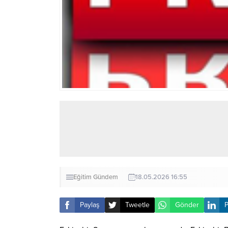
Eğitim
Gündem
18.05.2026 16:55
Paylaş
Tweetle
Gönder
P