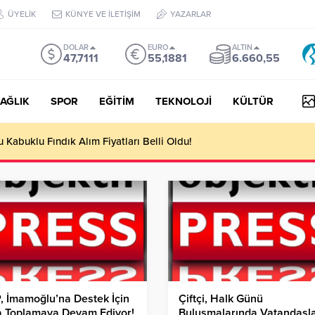
ÜYELİK
KÜNYE VE İLETİŞİM
YAZARLAR
DOLAR
EURO
ALTIN
47,7111
55,1881
6.660,55
AĞLIK
SPOR
EĞİTİM
TEKNOLOJİ
KÜLTÜR
yesi Her Gün 4 Bin 898 Kişiye Sıcak Yemek Ulaştırıyor!
 İmamoğlu’na Destek İçin
Çiftçi, Halk Günü
a Toplamaya Devam Ediyor!
Buluşmalarında Vatandaşl