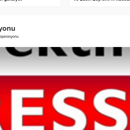
syonu
k operasyonu