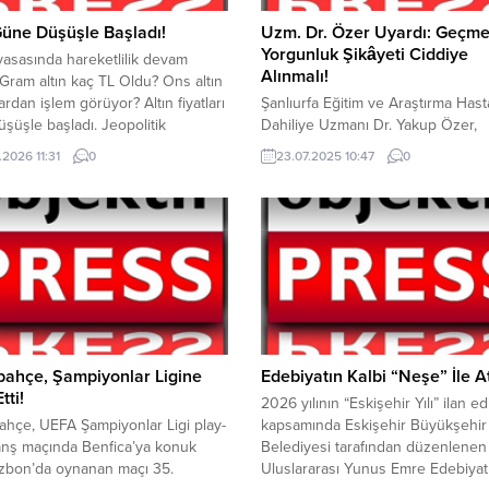
Güne Düşüşle Başladı!
Uzm. Dr. Özer Uyardı: Geçm
Yorgunluk Şikâyeti Ciddiye
iyasasında hareketlilik devam
Alınmalı!
 Gram altın kaç TL Oldu? Ons altın
ardan işlem görüyor? Altın fiyatları
Şanlıurfa Eğitim ve Araştırma Has
şüşle başladı. Jeopolitik
Dahiliye Uzmanı Dr. Yakup Özer,
er altın fiyatlarını etkilemeye
toplumda sık karşılaşılan geçmey
.2026 11:31
0
23.07.2025 10:47
0
ediyor. ABD Başkanı Trump’ın
yorgunluk şikâyetiyle ilgili önemli
 haftalarda İran’a daha sert
açıklamalarda bulundu. Özellikle 
cağı yönündeki açıklamaları altın
tahlilleri normal çıkan ancak kendi
rının yeniden düşmesine neden
sürekli halsiz ve yorgun hisseden
palıçarşı’da da altın fiyatları
bireylerin, bu durumu hafife alma
ndi....
gerektiğini vurguladı. Dr. Özer, kr
yorgunluğun sadece yoğun iş te
ya da mevsim...
bahçe, Şampiyonlar Ligine
Edebiyatın Kalbi “Neşe” İle A
tti!
2026 yılının “Eskişehir Yılı” ilan e
hçe, UEFA Şampiyonlar Ligi play-
kapsamında Eskişehir Büyükşehir
anş maçında Benfica’ya konuk
Belediyesi tarafından düzenlenen
izbon’da oynanan maçı 35.
Uluslararası Yunus Emre Edebiyat