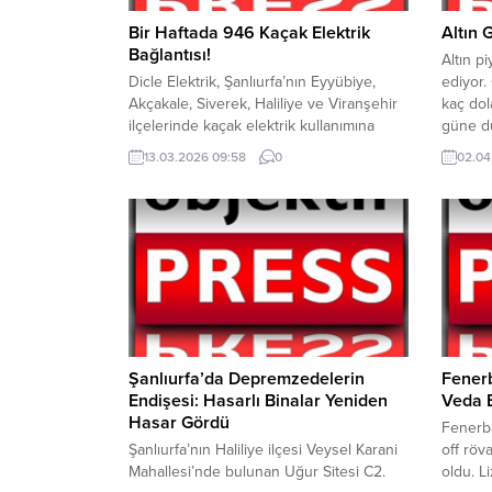
Bir Haftada 946 Kaçak Elektrik
Altın 
Bağlantısı!
Altın p
Dicle Elektrik, Şanlıurfa’nın Eyyübiye,
ediyor.
Akçakale, Siverek, Haliliye ve Viranşehir
kaç dol
ilçelerinde kaçak elektrik kullanımına
güne dü
karşı yapay zekâ destekli analizler ve
gelişmel
13.03.2026 09:58
0
02.04
dron kontrolleriyle kapsamlı bir denetim
devam 
gerçekleştirdi. Bir haftalık çalışmada
gelecek
toplam 946 kaçak elektrik bağlantısı
saldıra
tespit edilirken şirket tarafından adil
fiyatla
tüketim çağrısında bulunuldu.
oldu. Ka
Güneydoğu Anadolu Bölgesi’nde yer
güncelle
alan altı ilde kayıpsız, kesintisiz...
Şanlıurfa’da Depremzedelerin
Fener
Endişesi: Hasarlı Binalar Yeniden
Veda E
Hasar Gördü
Fenerba
Şanlıurfa’nın Haliliye ilçesi Veysel Karani
off röv
Mahallesi’nde bulunan Uğur Sitesi C2.
oldu. L