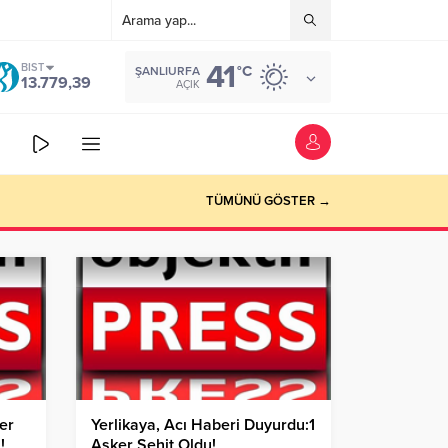
41
BIST
°C
ŞANLIURFA
13.779,39
AÇIK
TÜMÜNÜ GÖSTER →
er
Yerlikaya, Acı Haberi Duyurdu:1
!
Asker Şehit Oldu!