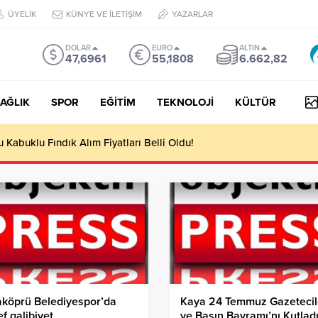
ÜYELİK
KÜNYE VE İLETİŞİM
YAZARLAR
DOLAR
EURO
ALTIN
47,6961
55,1808
6.662,82
AĞLIK
SPOR
EĞİTİM
TEKNOLOJİ
KÜLTÜR
yesi Her Gün 4 Bin 898 Kişiye Sıcak Yemek Ulaştırıyor!
aköprü Belediyespor’da
Kaya 24 Temmuz Gazetecil
f galibiyet
ve Basın Bayramı’nı Kutladı