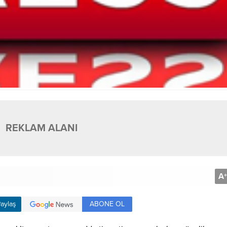
REKLAM ALANI
A
+
ABONE OL
aylaş