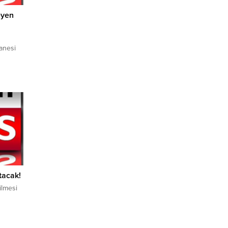
eyen
tanesi
en
kan
ni
ması
onik
mposu
tacak!
dilmesi