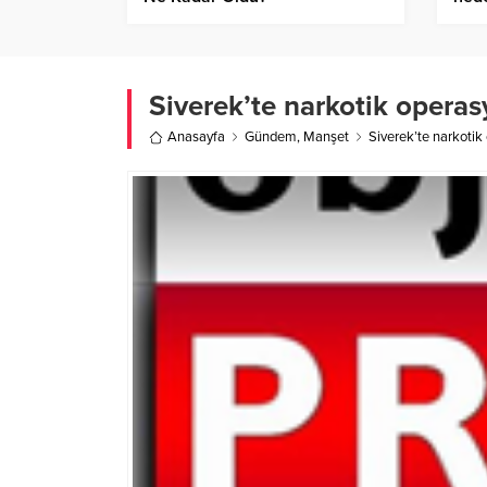
Siverek’te narkotik opera
Anasayfa
Gündem
,
Manşet
Siverek’te narkoti