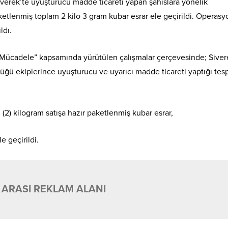
iverek’te uyuşturucu madde ticareti yapan şahıslara yönelik
etlenmiş toplam 2 kilo 3 gram kubar esrar ele geçirildi. Operasy
ldı.
rla Mücadele” kapsamında yürütülen çalışmalar çerçevesinde; Siver
ü ekiplerince uyuşturucu ve uyarıcı madde ticareti yaptığı tesp
 (2) kilogram satışa hazır paketlenmiş kubar esrar,
e geçirildi.
 ARASI REKLAM ALANI