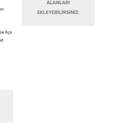
ALANLARI
on
EKLEYEBİLİRSİNİZ.
ek İlçe
it