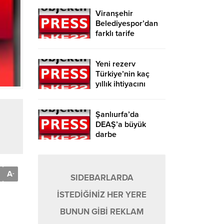
Viranşehir
Belediyespor’dan
farklı tarife
Yeni rezerv
Türkiye’nin kaç
yıllık ihtiyacını
karşılayacak?
Şanlıurfa’da
DEAŞ’a büyük
darbe
A
-
SIDEBARLARDA
İSTEDİĞİNİZ HER YERE
BUNUN GİBİ REKLAM