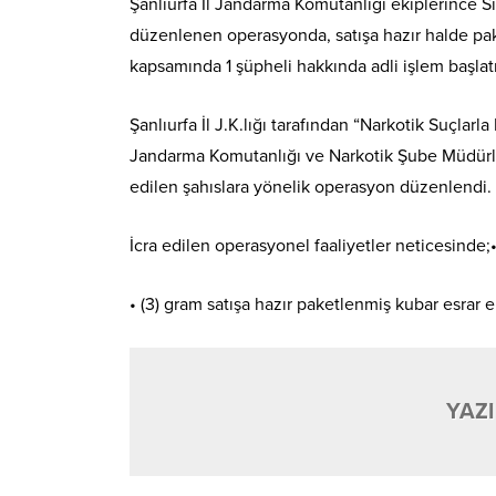
Şanlıurfa İl Jandarma Komutanlığı ekiplerince S
düzenlenen operasyonda, satışa hazır halde pak
kapsamında 1 şüpheli hakkında adli işlem başlatı
Şanlıurfa İl J.K.lığı tarafından “Narkotik Suçla
Jandarma Komutanlığı ve Narkotik Şube Müdürlüğ
edilen şahıslara yönelik operasyon düzenlendi.
İcra edilen operasyonel faaliyetler neticesinde;•
• (3) gram satışa hazır paketlenmiş kubar esrar el
YAZI