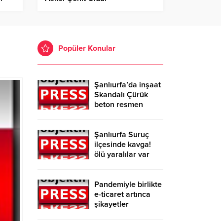
Popüler Konular
Şanlıurfa’da inşaat
Skandalı Çürük
beton resmen
belgelendi
Şanlıurfa Suruç
ilçesinde kavga!
ölü yaralılar var
Pandemiyle birlikte
e-ticaret artınca
şikayetler
de katlandı