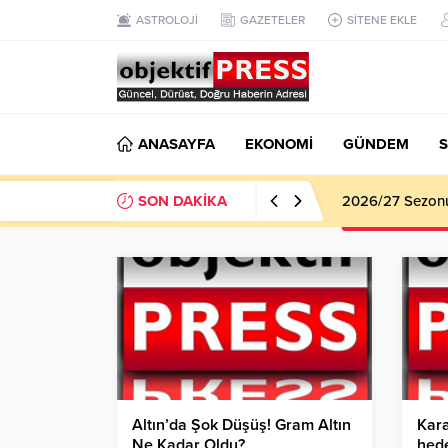
ASTROLOJİ
GAZETELER
SİTENE EKLE
ANASAYFA
EKONOMİ
GÜNDEM
S
SON DAKİKA
Haliliye Beledi
Altın’da Şok Düşüş! Gram Altın
Kar
Ne Kadar Oldu?
hede