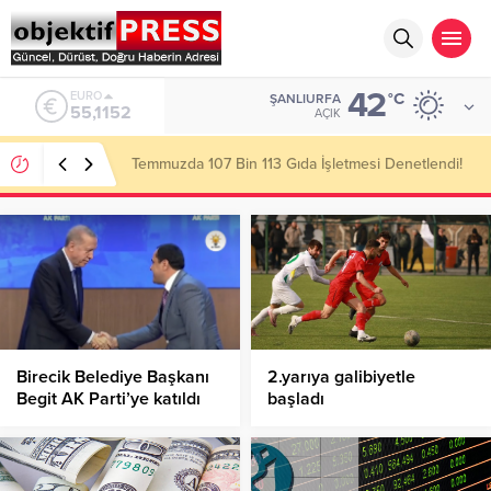
42
ALTIN
°C
ŞANLIURFA
6.529,72
AÇIK
Temmuzda 107 Bin 113 Gıda İşletmesi Denetlendi!
Birecik Belediye Başkanı
2.yarıya galibiyetle
Begit AK Parti’ye katıldı
başladı