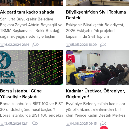
“Huzurunuzda söz veriyorum. Her
Buluşmaları’nın yılın son oturumu
talebinizi yerine...
gerçekleştirildi. Prof. Dr. Sanem
Ak parti tam kadro sahada
Büyükşehir’den Sivil Topluma
Yazıcıoğlu’nun sunduğu...
Destek!
Şanlıurfa Büyükşehir Belediye
Başkanı Zeynel Abidin Beyazgül ve
Eskişehir Büyükşehir Belediyesi,
TBMM Başkanvekili Bekir Bozdağ,
2026 Eskişehir Yılı projeleri
sağanak yağış nedeniyle taşkın
kapsamında Sivil Toplum
oluşan Kaynaklı ve Yarımsu
Destekleme Merkezi’ni hizmete
16.02.2024 21:14
0
05.05.2026 16:09
0
mahallelerinde incelemelerde
açtı. Modern altyapısı ve sunduğu
bulundu. Şanlıurfa Büyükşehir
ücretsiz imkânlarla dikkat çeken
Belediyesi 700 personel ve 200 iş
merkez, kentteki STK’ların
makinasıyla kent genelinde
profesyonel çözüm ortağı olacak.
çalışmalarını sürdürüyor.
Sivil Toplum Kuruluşları ile ortak
Büyükşehir Belediyesi el birliğiyle
hizmet projeleri geliştirerek
hasar oluşan mahallelerde yaraları
katılımcılık adına somut bir adım
sarıyor. Şanlıurfa’da etkili olan
daha atan Büyükşehir Belediyesi,
Borsa İstanbul Güne
Kadınlar Üretiyor, Öğreniyor,
sağanak yağış...
Sivil Toplum Destekleme Merkezi...
Yükselişle Başladı!
Güçleniyor!
Borsa İstanbul’da, BİST 100 ve BİST
Eyyübiye Belediyesi’nin kadınlara
30 endeksi güne nasıl başladı?
yönelik hizmet alanlarından biri
Borsa İstanbul’da BIST 100 endeksi
olan Yenice Kadın Destek Merkezi,
haftanın üçüncü işlem gününe
heryaştan kadının meslek öğrenip
13.05.2026 12:11
0
04.08.2025 09:15
0
yükselişle başladı. BIST 100
sosyalleştiği bir eğitim yuvası