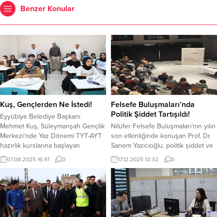
Benzer Konular
Kuş, Gençlerden Ne İstedi!
Felsefe Buluşmaları’nda
Politik Şiddet Tartışıldı!
Eyyübiye Belediye Başkanı
Mehmet Kuş, Süleymanşah Gençlik
Nilüfer Felsefe Buluşmaları’nın yılın
Merkezi’nde Yaz Dönemi TYT-AYT
son etkinliğinde konuşan Prof. Dr.
hazırlık kurslarına başlayan
Sanem Yazıcıoğlu, politik şiddet ve
üniversite adaylarıyla bir araya
araçsallık kavramlarını ele aldı.
07.08.2025 16:41
0
17.12.2025 13:32
0
geldi. Sınıfları ziyaret ederek
Yazıcıoğlu, daha çoğulcu bir siyasal
gençlerle sohbet eden Başkan
düzenin korkuyla değil, karşılıklı
Kuş, onlara tavsiyelerde bulunarak
tanınma ve güvenle mümkün
eğitim setleri hediye etti. Gençlerin
olduğunu vurguladı. Nilüfer
maddi manevi her talebine karşılık
Belediyesi’nin Pancar Deposu’nda
vereceklerini belirten Başkan Kuş,
düzenlediği Nilüfer Felsefe