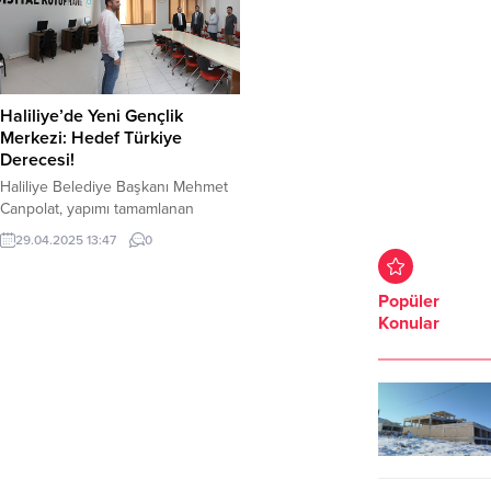
Haliliye’de Yeni Gençlik
Merkezi: Hedef Türkiye
Derecesi!
Haliliye Belediye Başkanı Mehmet
Canpolat, yapımı tamamlanan
Bahçelievler Eğitim ve Gençlik
29.04.2025 13:47
0
Merkezi’nde incelemelerde
bulundu. Her alanda gençlerin
yanında olduklarının altını çizen
Popüler
BaşkanCanpolat, “Hedefimiz bu
Konular
merkezde eğitim gören geçlerin
Şanlıurfa’da ve Türkiye’de
dereceye girmesinisağlamak.” Dedi.
Haliliye Belediye Başkanı Mehmet
Canpolat, Başkan Yardımcıları
Mahmut Nacak ve Mehmet Sedat
Altun ile birlikte Bahçelievler...