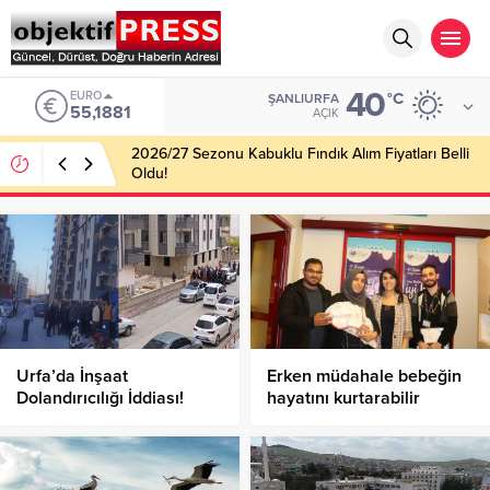
40
EURO
°C
ŞANLIURFA
55,1881
AÇIK
2026/27 Sezonu Kabuklu Fındık Alım Fiyatları Belli
Oldu!
Urfa’da İnşaat
Erken müdahale bebeğin
Dolandırıcılığı İddiası!
hayatını kurtarabilir