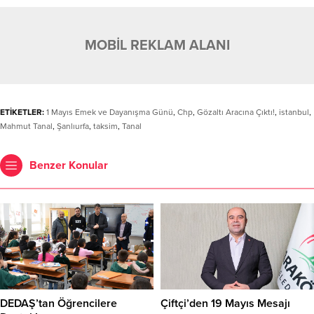
MOBİL REKLAM ALANI
ETİKETLER:
1 Mayıs Emek ve Dayanışma Günü
,
Chp
,
Gözaltı Aracına Çıktı!
,
istanbul
,
Mahmut Tanal
,
Şanlıurfa
,
taksim
,
Tanal
Benzer Konular
DEDAŞ’tan Öğrencilere
Çiftçi’den 19 Mayıs Mesajı