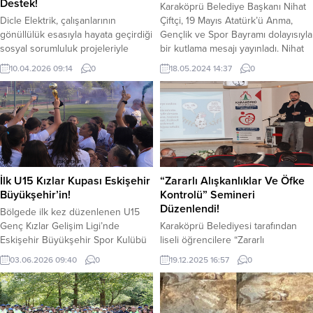
Destek!
Karaköprü Belediye Başkanı Nihat
Dicle Elektrik, çalışanlarının
Çiftçi, 19 Mayıs Atatürk’ü Anma,
gönüllülük esasıyla hayata geçirdiği
Gençlik ve Spor Bayramı dolayısıyla
sosyal sorumluluk projeleriyle
bir kutlama mesajı yayınladı. Nihat
ihtiyaç sahibi öğrencilerin yanında
Çiftçi mesajında Gazi Mustafa
10.04.2026 09:14
0
18.05.2024 14:37
0
olmaya devam ediyor. Dicle
Kemal Atatürk’ün 19 Mayıs 1919
Gönüllüleri tarafından başlatılan
tarihinde Samsun’a çıkışının
kampanya kapsamında binlerce
Türkiye Cumhuriyeti’nin
ayakkabı ve giysi temin edilerek
kuruluşunun meşalesini yaktığını
bölge genelindeki öğrencilere
belirterek o günden bugüne bu
ulaştırıldı. Kayıpsız, kesintisiz ve
meşaleyi en üstlere taşımanın
kaliteli enerji dağıtımı hedefiyle
gayretinde olunduğunu dile getirdi.
çalışmalarını sürdüren Dicle
Çiftçi...
İlk U15 Kızlar Kupası Eskişehir
“Zararlı Alışkanlıklar Ve Öfke
Elektrik, insan ve toplum odaklı
Büyükşehir’in!
Kontrolü” Semineri
sosyal sorumluluk...
Düzenlendi!
Bölgede ilk kez düzenlenen U15
Genç Kızlar Gelişim Ligi’nde
Karaköprü Belediyesi tarafından
Eskişehir Büyükşehir Spor Kulübü
liseli öğrencilere “Zararlı
şampiyon oldu. Yedi takımın
Alışkanlıklar ve Öfke Kontrolü”
03.06.2026 09:40
0
19.12.2025 16:57
0
mücadele ettiği organizasyonda
konulu seminer verildi. İlki
mavi-beyazlı ekip, ligin ilk
gerçekleştirilen seminerin, ilçe
şampiyonu olarak adını tarihe
genelindeki birçok lisede devam
yazdırdı. U15 Genç Kızlar Gelişim
etmesi planlanıyor. Karaköprü