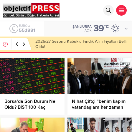
39
ALTIN
°C
ŞANLIURFA
6.660,55
AÇIK
Haliliye Belediyesi Her Gün 4 Bin 898 Kişiye Sıcak
Yemek Ulaştırıyor!
Borsa’da Son Durum Ne
Nihat Çiftçi ”benim kapım
Oldu? BİST 100 Kaç
vatandaşlara her zaman
Puandan İşlem Görüyor?
açık olacak”