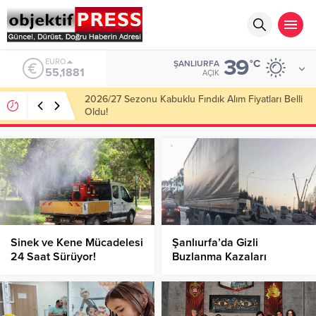
39
ALTIN
°C
ŞANLIURFA
6.660,55
AÇIK
2026/27 Sezonu Kabuklu Fındık Alım Fiyatları Belli
Oldu!
Sinek ve Kene Mücadelesi
Şanlıurfa’da Gizli
24 Saat Sürüyor!
Buzlanma Kazaları
Beraberinde Getirdi