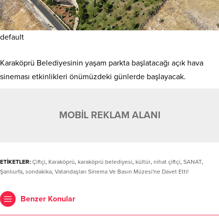
default
Karaköprü Belediyesinin yaşam parkta başlatacağı açık hava
sineması etkinlikleri önümüzdeki günlerde başlayacak.
MOBİL REKLAM ALANI
ETİKETLER:
Çiftçi
,
Karaköprü
,
karaköprü belediyesi
,
kültür
,
nihat çiftçi
,
SANAT
,
Şanlıurfa
,
sondakika
,
Vatandaşları Sinema Ve Basın Müzesi'ne Davet Etti!
Benzer Konular