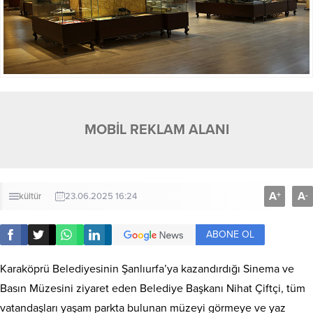
MOBİL REKLAM ALANI
A
A
+
-
kültür
23.06.2025 16:24
ABONE OL
Karaköprü Belediyesinin Şanlıurfa’ya kazandırdığı Sinema ve
Basın Müzesini ziyaret eden Belediye Başkanı Nihat Çiftçi, tüm
vatandaşları yaşam parkta bulunan müzeyi görmeye ve yaz