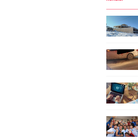
hayati önem taşıdığını söyledi.
servislerindeki çocukların
Sıcak havalarla birlikte yılan, akrep
ameliyathaneye ve diğer işlemlere
ve diğer eklem bacaklıların sokma...
götürülüşünde artık sedye yerine
akülü arabalar kullanılacak. Hasta
yönetimi tarafından tahsis edilen 2
akülü...