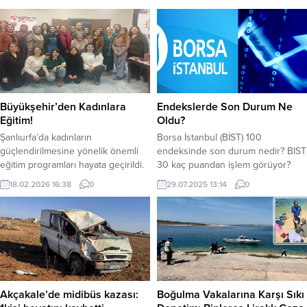
Büyükşehir’den Kadınlara
Endekslerde Son Durum Ne
Eğitim!
Oldu?
Şanlıurfa’da kadınların
Borsa İstanbul (BİST) 100
güçlendirilmesine yönelik önemli
endeksinde son durum nedir? BIST
eğitim programları hayata geçirildi.
30 kaç puandan işlem görüyor?
ŞanlıurfaBüyükşehir Belediyesi
İşte detaylar… BİST 100 Endeksi
18.02.2026 16:38
0
29.07.2025 13:14
0
Kadın ve Aile Hizmetleri Daire
dün 10.542 puandan kapattı. BIST
Başkanlığı öncülüğünde
100 endeksi sabah açılışta 10.555
gerçekleştirilençalışmalar
puandan işlem görmeye başladı.
kapsamında, kadına yönelik
BİST 100 endeksi saat 13.05
şiddetle mücadele ve kadın
itibariyle 10.546 puandan işlem
girişimciliğinin
görüyor.BİST 30 Endeksi ise saat
desteklenmesiamacıyla iki ayrı
13.05 itibariyle 11.702...
eğitim düzenlendi. Kadına Yönelik
Akçakale’de midibüs kazası:
Boğulma Vakalarına Karşı Sıkı
Şiddetle Mücadele Eğitimi, Kadın