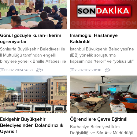
destek almaya hak kazanan dört
Cuma günü idari izinli sayılacak.
projeden biri oldu ve yaklaşık 3
Böylece bayram tatili 9 gün olacak.
milyon TL hibe almaya hak
kazandı.İstanbul Kültür Sanat
Vakfı’nın (İKSV) Avrupa Birliği’nin
desteğiyle hayata geçirdiği
Gönül gözüyle kuran-ı kerim
İmamoğlu, Hastaneye
“Ortaklaşa: Kültür, Diyalog...
öğreniyorlar
Kaldırıldı!
Şanlıurfa Büyükşehir Belediyesi ile
İstanbul Büyükşehir Belediyesi’ne
İl Müftülüğü tarafından engelli
(İBB) yönelik soruşturma
bireylere yönelik Braille Alfabesi ile
kapsamında “terör” ve “yolsuzluk”
Kuran-ı Kerim Kursu düzenlendi.
soruşturması kapsamında
03.02.2024 14:53
0
25.07.2025 11:30
0
Kuran Kursuna katılan görme
tutuklanan Eski İBB’ Başkanı Ekrem
engelli bireyler kendi aralarında
İmamoğlu, hastaneye kaldırıldı. Bel
ilahi gurubu kurdu. Şanlıurfa
ağrısı şikayeti ile hastaneye
Büyükşehir Belediyesi tarafından
kaldırılan İmamoğlu, yapılan
Engelli bireylerin hizmetine
muayene sonrasında tekrar Silivri
sunulan Türkiye’nin en büyük
Kapalı Ceza İnfaz Kurumu’na
Engelliler Yaşam ve Koordinasyon
götürüldü.
merkezinde Braille Alfabesi ile
Eskişehir Büyükşehir
Öğrencilere Çevre Eğitimi!
Kuran-ı Kerim Kursu...
Belediyesinden Dolandırıcılık
Burhaniye Belediyesi İklim
Uyarısı!
Değişikliği ve Sıfır Atık Müdürlüğü,