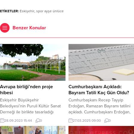
ETİKETLER:
Eskişehir
,
spor ayşe ünlüce
Benzer Konular
Avrupa birliği’nden proje
Cumhurbaşkanı Açıkladı:
hibesi
Bayram Tatili Kaç Gün Oldu?
Eskişehir Büyükşehir
Cumhurbaşkanı Recep Tayyip
Belediyesi’nin Puruli Kültür Sanat
Erdoğan, Ramazan Bayramı tatilini
Derneği ile birlikte tasarladığı
açıkladı. Cumhurbaşkanı Erdoğan,
“Çekirdek Eskişehir” isimli proje,
iftar sonrası yaptığı açıklamada
28.09.2023 15:44
0
27.03.2025 09:00
0
“Ortaklaşa: Kültür, Diyalog ve
kamu çalışanları 2 Nisan Çarşamba,
Destek Programı” kapsamında
3 Nisan Perşembe ve 4 Nisan