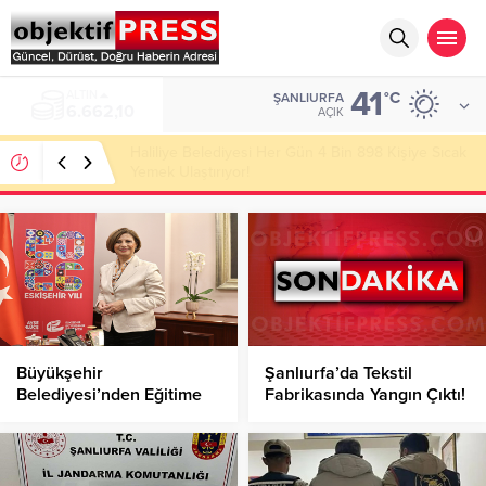
41
ALTIN
°C
ŞANLIURFA
6.662,10
AÇIK
Haliliye Belediyesi Her Gün 4 Bin 898 Kişiye Sıcak
Yemek Ulaştırıyor!
Büyükşehir
Şanlıurfa’da Tekstil
Belediyesi’nden Eğitime
Fabrikasında Yangın Çıktı!
Büyük Adım!