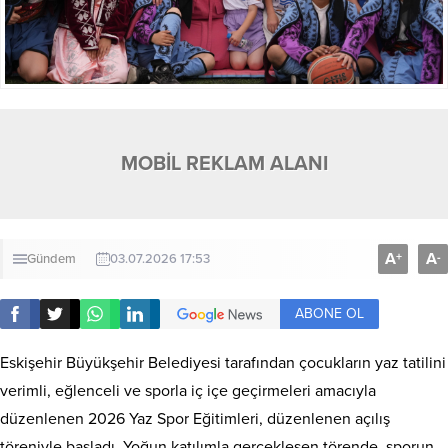
MOBİL REKLAM ALANI
A
A
+
-
Gündem
03.07.2026 17:53
ABONE OL
Eskişehir Büyükşehir Belediyesi tarafından çocukların yaz tatilini
verimli, eğlenceli ve sporla iç içe geçirmeleri amacıyla
düzenlenen 2026 Yaz Spor Eğitimleri, düzenlenen açılış
töreniyle başladı. Yoğun katılımla gerçekleşen törende, sporun