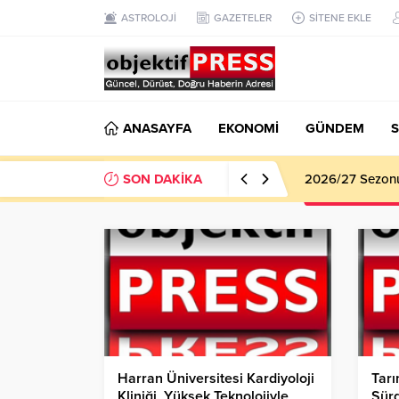
ASTROLOJİ
GAZETELER
SİTENE EKLE
ANASAYFA
EKONOMİ
GÜNDEM
S
SON DAKİKA
2026/27 Sezonu 
Harran Üniversitesi Kardiyoloji
Tar
Kliniği, Yüksek Teknolojiyle
Sürd