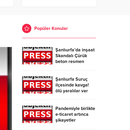
Popüler Konular
Şanlıurfa’da inşaat
Skandalı Çürük
beton resmen
belgelendi
Şanlıurfa Suruç
ilçesinde kavga!
ölü yaralılar var
Pandemiyle birlikte
e-ticaret artınca
şikayetler
de katlandı