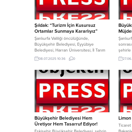
Şıldak: “Turizm İçin Kusursuz
Büyük
Ortamlar Sunmaya Kararlıyız”
Müjdes
Şanlıurfa Valiliği öncülüğünde,
Şanlıur
Büyükşehir Belediyesi, Eyyübiye
sonrası
Belediyesi, Harran Üniversitesi, İl Tarım
şehirle
ve Orman Müdürlüğü, İl Sağlık
hattı, 
08.07.2025 10:36
0
27.06
Müdürlüğü, İl Milli Eğitim Müdürlüğü,
Her saa
Esnaf ve Sanatkârlar Odaları Birliği,
vatanda
Ticaret ve Sanayi Odası ve Ticaret
ulaşım 
Borsası’nın katkılarıyla turizmin kalbi olan
aktarma
Balıklıgöl çevresi ve tarihi hanlar
güzergâh
bölgesindeki işletmelere yönelik
artırac
verilecek eğitim çalışmalarının açılış
Belediy
programı...
Büyükşehir Belediyesi Hem
Limon 
Üretiyor Hem Tasarruf Ediyor!
Ticaret
Eskişehir Büyükşehir Belediyesi, şehrin
Bakanlı