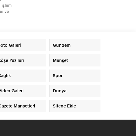
n işlem
ar ve
 Dolar
Orta
iz
.
aat
Foto Galeri
Gündem
işlem
Köşe Yazıları
Manşet
Sağlık
Spor
Video Galeri
Dünya
Gazete Manşetleri
Sitene Ekle