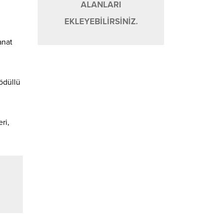
ALANLARI
EKLEYEBİLİRSİNİZ.
anat
 ödüllü
ri,