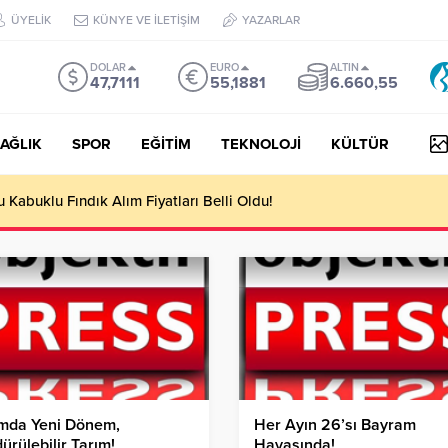
ÜYELİK
KÜNYE VE İLETİŞİM
YAZARLAR
DOLAR
EURO
ALTIN
47,7111
55,1881
6.660,55
AĞLIK
SPOR
EĞİTİM
TEKNOLOJİ
KÜLTÜR
Kabuklu Fındık Alım Fiyatları Belli Oldu!
ımda Yeni Dönem,
Her Ayın 26’sı Bayram
ürülebilir Tarım!
Havasında!