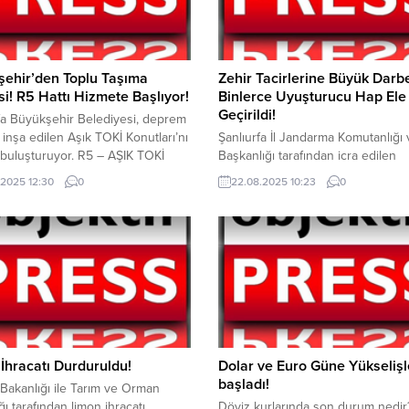
şehir’den Toplu Taşıma
Zehir Tacirlerine Büyük Darb
i! R5 Hattı Hizmete Başlıyor!
Binlerce Uyuşturucu Hap Ele
Geçirildi!
fa Büyükşehir Belediyesi, deprem
 inşa edilen Aşık TOKİ Konutları’nı
Şanlıurfa İl Jandarma Komutanlığı
 buluşturuyor. R5 – AŞIK TOKİ
Başkanlığı tarafından icra edilen
30 Haziran’da seferlerine başlıyor.
“Uyuşturucu Ticaretine Yönelik” Pl
.2025 12:30
0
22.08.2025 10:23
0
t başı düzenlenecek seferlerle
İstihbari faaliyet neticesinde, zehir
şlar kent merkezine kesintisiz
tacirlerine operasyon düzenlendi.
imkânına kavuşacak. Yeni hat,
Mersin’den Şanlıurfa’ya satmak am
 kolaylığı ve 22 kilometrelik
uyuşturucu madde tedarik ettiği t
ıyla ulaşımda erişilebilirliği
edilen (2) şüpheli şahıs, yapılan ta
ak. Şanlıurfa Büyükşehir
sonucunda Şanlıurfa İl Jandarma
esi, kent genelinde ulaşımı...
Komutanlığı Otoyol sorumluluk al
durdurulmuş ve yapılan aramada;
binlerce uyuşturucu...
İhracatı Durduruldu!
Dolar ve Euro Güne Yükselişl
başladı!
 Bakanlığı ile Tarım ve Orman
ğı tarafından limon ihracatı
Döviz kurlarında son durum nedir