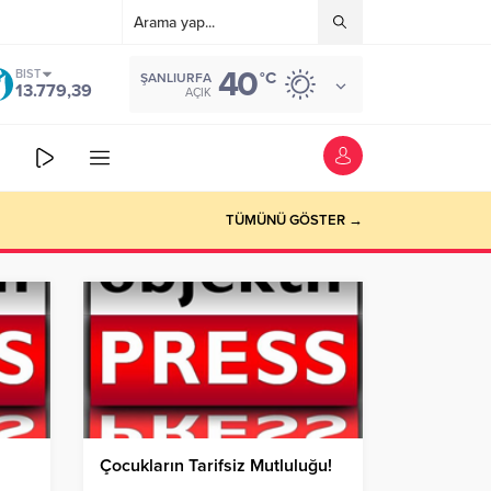
40
BIST
°C
ŞANLIURFA
13.779,39
AÇIK
TÜMÜNÜ GÖSTER →
Çocukların Tarifsiz Mutluluğu!