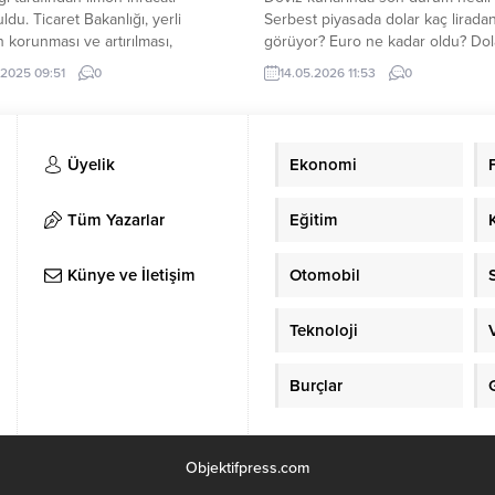
ldu. Ticaret Bakanlığı, yerli
Serbest piyasada dolar kaç lirada
n korunması ve artırılması,
görüyor? Euro ne kadar oldu? Dol
tif fiyat artışlarına meydan
euro’da hareketlilik devam ediyor.
.2025 09:51
0
14.05.2026 11:53
0
mesi amacıyla 8 Nisan’dan
ve euro güne yükselişle başladı. 
 ihracatının geçici olarak
Doğu’daki jeopolitik gerilimler döv
lmasına karar verildi. Bakanlık
kurlarını etkilemeye devam ediyor
şartları yakından takip edilerek,
Serbest döviz piyasasında dolar s
Üyelik
Ekonomi
 duyulması halinde gerekli ilave
11.50 itibariyle 45.43 TL civarında 
r alınacak.
görüyor. Euro...
Tüm Yazarlar
Eğitim
Künye ve İletişim
Otomobil
Teknoloji
Burçlar
Objektifpress.com