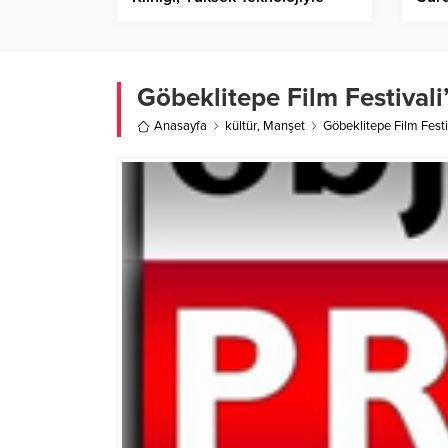
Kalp Sağlığında Çığır Açıyor!
Göbeklitepe Film Festivali
Anasayfa
kültür
,
Manşet
Göbeklitepe Film Festi