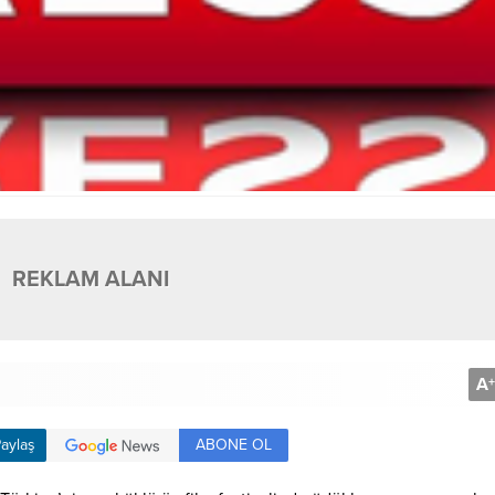
REKLAM ALANI
A
+
ABONE OL
aylaş