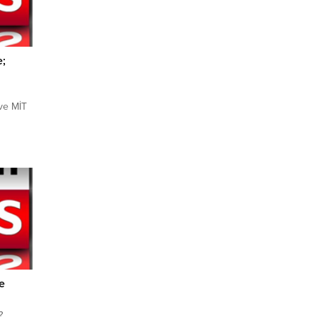
e;
 ve MİT
anlı
acıyla
espit
kip
anında
e
?