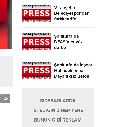
Viranşehir
Belediyespor’dan
farklı tarife
Şanlıurfa’da
DEAŞ’a büyük
darbe
Şanlıurfa’da İnşaat
Halindeki Bina
Dayanıksız Beton
Nedeniyle Yıkıldı!
A
-
SIDEBARLARDA
İSTEDİĞİNİZ HER YERE
BUNUN GİBİ REKLAM