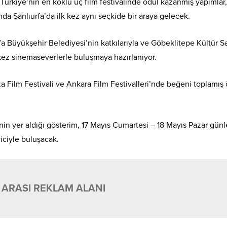
Türkiye’nin en köklü üç film festivalinde ödül kazanmış yapımlar,
da Şanlıurfa’da ilk kez aynı seçkide bir araya gelecek.
rfa Büyükşehir Belediyesi’nin katkılarıyla ve Göbeklitepe Kültür S
ez sinemaseverlerle buluşmaya hazırlanıyor.
Koza Film Festivali ve Ankara Film Festivalleri’nde beğeni toplamış
inin yer aldığı gösterim, 17 Mayıs Cumartesi – 18 Mayıs Pazar günle
iciyle buluşacak.
 ARASI REKLAM ALANI