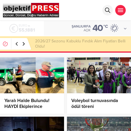
40
ALTIN
°C
ŞANLIURFA
6.660,55
AÇIK
Haliliye Belediyesi Her Gün 4 Bin 898 Kişiye Sıcak
Yemek Ulaştırıyor!
Yaralı Halde Bulundu!
Voleybol turnuvasında
HAYDİ Ekiplerince
ödül töreni
Kurtarıldı!