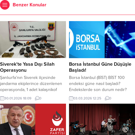
Benzer Konular
Siverek’te Yasa Dışı Silah
Borsa İstanbul Güne Düşüşle
Operasyonu
Başladı!
Şanlıurfa’nın Siverek ilçesinde
Borsa İstanbul (BİST) BİST 100
jandarma ekiplerince düzenlenen
endeksi güne nasıl başladı?
operasyonda, 1 adet kalaşnikof
Endekslerde son durum nedir?
piyade tüfeği, ruhsatsız tabanca ve
Haftanın ikinci işlem gününde,
30.01.2026 18:09
0
03.03.2026 12:25
0
çok sayıda mühimmat ele geçirildi.
Borsa İstanbul BİST 100 endeksi
Olayla ilgili 2 şüpheli hakkında adli
güne düşüşle başladı. BİST 100
işlem başlatıldı. Şanlıurfa İl
endeksi güne yaklaşık yüzde 0,38
Jandarma Komutanlığı tarafından
azalışla 13.296,03 puandan başladı.
“Yasa Dışı ve Ruhsatsız
BİST 100 endeksi önceki gün
Silahlanmayla Mücadele
kapanışı 13.346,43 puandan yaptı.