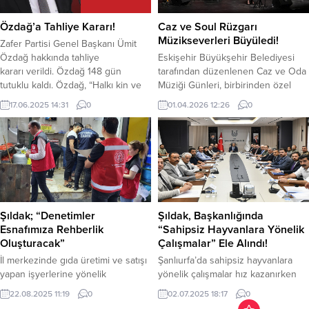
Kapsamında” yürütülen çalışmalar
BİST 100 endeksi saat 12.23...
kapsamında, 29 Ocak 2026
Özdağ’a Tahliye Kararı!
Caz ve Soul Rüzgarı
tarihinde Siverek ilçesi Karacadağ...
Müzikseverleri Büyüledi!
Zafer Partisi Genel Başkanı Ümit
Özdağ hakkında tahliye
Eskişehir Büyükşehir Belediyesi
kararı verildi. Özdağ 148 gün
tarafından düzenlenen Caz ve Oda
tutuklu kaldı. Özdağ, “Halkı kin ve
Müziği Günleri, birbirinden özel
düşmanlığa alenen tahrik
konserlerle sanatseverleri
17.06.2025 14:31
0
01.04.2026 12:26
0
etme” suçlamasıyla 148 gün önce
buluşturmaya devam ediyor.
tutuklanmıştı. Bugün ikinci kez
Etkinlikler kapsamında sahne alan
hakim karşısına çıkan Özdağ,
Sinem İslamoğlu ve Unisoul grubu,
hakkında tahliye kararı verildi.
performanslarıyla izleyicilere
İstanbul 18. Asliye Ceza
unutulmaz bir akşam yaşattı.
Mahkemesi, Tutuklu olan
Vokalde Sinem İslamoğlu’na;
Özdağ’a, 2 yıl 4 ay 3 gün...
gitarda Onur Aymergen,
saksafonda Burak Yücesoy, bas
Şıldak; “Denetimler
Şıldak, Başkanlığında
gitarda Ulaş Başkaya ve davulda
Esnafımıza Rehberlik
“Sahipsiz Hayvanlara Yönelik
Serkan Alagök eşlik...
Oluşturacak”
Çalışmalar” Ele Alındı!
İl merkezinde gıda üretimi ve satışı
Şanlıurfa’da sahipsiz hayvanlara
yapan işyerlerine yönelik
yönelik çalışmalar hız kazanırken
denetimler olumlu sonuçlar
konuya ilişkin değerlendirme
22.08.2025 11:19
0
02.07.2025 18:17
0
vermeye başladı. Şanlıurfa
toplantısı ilgili tüm kuruluşların