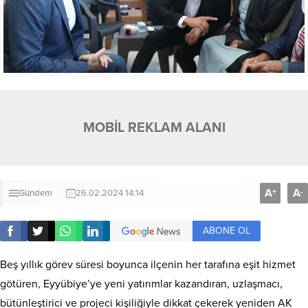
MOBİL REKLAM ALANI
A
A
+
-
Gündem
26.02.2024 14:14
ABONE OL
Beş yıllık görev süresi boyunca ilçenin her tarafına eşit hizmet
götüren, Eyyübiye’ye yeni yatırımlar kazandıran, uzlaşmacı,
bütünleştirici ve projeci kişiliğiyle dikkat çekerek yeniden AK