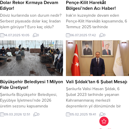
Dolar Rekor Kırmaya Devam
Pençe-Kilit Harekât
Perşembe günü Cumhuriyet
Ediyor!
Bölgesi’nden Acı Haber!
Mahallesi...
Döviz kurlarında son durum nedir?
Irak’ın kuzeyinde devam eden
Serbest piyasada dolar kaç liradan
Pençe-Kilit Harekâtı kapsamında, 6
işlem görüyor? Euro kaç oldu?
Temmuz 2025 tarihinde
Dolar yükselişini sürdürüyor. ABD
gerçekleştirilen bir arama-tarama
14.07.2025 10:05
0
06.07.2025 17:42
0
Başkanı Donald Trump’ın,
faaliyeti sırasında yaşanan trajik bir
Meksika’ya yönelik ek gümrük
olayda, 5 kahraman askerimiz
vergilerini açıklaması ve ticaret
metan gazına maruz kalarak şehit
savaşlarının tekrar kızışmasıyla
oldu. Milli Savunma Bakanlığı (MSB),
dolar yükselişini sürdürüyor. Dolar,
olaya ilişkin detayları sosyal medya
Euro karşısında da yükselişini
hesabından kamuoyuyla paylaştı. 6
sürdürüyor. Geçtiğimiz hafta cuma
Temmuz 2025 günü, Pençe-Kilit
gününü dolar 40.15 TL’den kapattı....
Harekât bölgesinde, daha önce...
Büyükşehir Belediyesi 1 Milyon
Vali Şıldak’tan 6 Şubat Mesajı
Fide Üretiyor!
Şanlıurfa Valisi Hasan Şıldak, 6
Şanlıurfa Büyükşehir Belediyesi,
Şubat 2023 tarihinde yaşanan
Eyyübiye İşletmesi’nde 2026
Kahramanmaraş merkezli
üretim sezonu kapsamında
depremlerin yıl dönümünde bir
çiftçilere destek olmak amacıyla 1
anma mesajı yayınladı. Şıldak,
09.03.2026 12:51
0
05.02.2025 19:41
0
milyon adet biber ve patlıcan fidesi
mesajında, “Asrın Felaketi” olarak
üretimine başladı. Şanlıurfa
nitelendirilen depremler nedeniyle