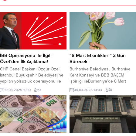
İBB Operasyonu İle İlgili
“8 Mart Etkinlikleri” 3 Gün
Özel’den İlk Açıklama!
Sürecek!
CHP Genel Başkanı Özgür Özel,
Burhaniye Belediyesi, Burhaniye
İstanbul Büyükşehir Belediyesi’ne
Kent Konseyi ve BBB BAÇEM
yapılan yolsuzluk operasyonu ile
işbirliği ileBurhaniye’de 8 Mart
ilgili açıklama yaptı. Aralarında
Dünya Emekçi Kadınlar Günü, 3
19.03.2025 10:10
0
04.03.2025 10:03
0
İstanbul Büyükşehir Belediye
gün süreceketkinliklerle
başkanı Ekrem İmamoğlu ve 105
kutlanacak.6 Mart Perşembe günü
kişi gözaltına alındığı operasyonla
başlayacak etkinliklerde,
ilgili Özel Şunları söyledi: “Milletin
söyleşiden atölye çalışmalarına,
yerine karar vermek, halkın
sergiden tiyatroya, konserden
iradesinin yerine geçmek ya da
bisiklet turuna birçok etkinlik ile 8
ona engel olmak için güç kullanmak
Mart Dünya Emekçi Kadınlar
darbedir. Esas...
Günü’ne dikkat çekilecek. 6 Mart