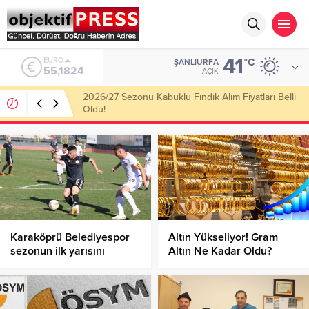
41
ALTIN
°C
ŞANLIURFA
6.662,10
AÇIK
Haliliye Belediyesi Her Gün 4 Bin 898 Kişiye Sıcak
Yemek Ulaştırıyor!
Karaköprü Belediyespor
Altın Yükseliyor! Gram
sezonun ilk yarısını
Altın Ne Kadar Oldu?
namağlup bitirdi