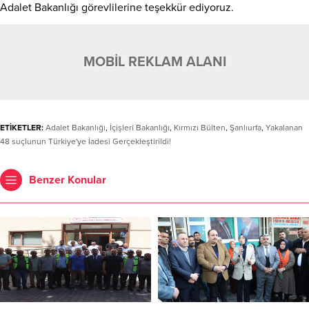
Adalet Bakanlığı görevlilerine teşekkür ediyoruz.
MOBİL REKLAM ALANI
ETİKETLER:
Adalet Bakanlığı
,
İçişleri Bakanlığı
,
Kırmızı Bülten
,
Şanlıurfa
,
Yakalanan
48 suçlunun Türkiye'ye İadesi Gerçekleştirildi!
Benzer Konular