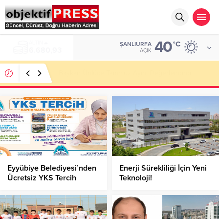
40
ALTIN
°C
ŞANLIURFA
6.680,93
AÇIK
Başkan Ünlüce Temmuz Ayını Değerlendirdi!
Eyyübiye Belediyesi’nden
Enerji Sürekliliği İçin Yeni
Ücretsiz YKS Tercih
Teknoloji!
Danışmanlığı!