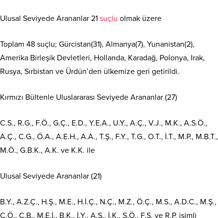
Ulusal Seviyede Arananlar 21
suçlu
olmak üzere
Toplam 48 suçlu; Gürcistan(31), Almanya(7), Yunanistan(2),
Amerika Birleşik Devletleri, Hollanda, Karadağ, Polonya, Irak,
Rusya, Sırbistan ve Ürdün’den ülkemize geri getirildi.
Kırmızı Bültenle Uluslararası Seviyede Arananlar (27)
C.S., R.G., F.Ö., G.Ç., E.D., Y.E.A., U.Y., A.Ç., V.J., M.K., A.S.Ö.,
A.Ç., C.G., Ö.A., A.E.H., A.A., T.Ş., F.Y., T.G., O.T., İ.T., M.P., M.B.T.,
M.Ö., G.B.K., A.K. ve K.K. ile
Ulusal Seviyede Arananlar (21)
B.Y., A.Z.Ç., H.Ş., M.E., H.İ.Ç., N.Ç., M.Z., Ö.Ç., M.S., A.D.C., M.Ş.,
C.Ö., C.B., M.E.İ., B.K., İ.Y., A.Ş., İ.K., Ş.Ö., F.S. ve R.P. isimli