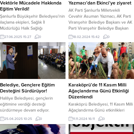
Vektörle Mücadele Hakkında
Yazmacı’dan Ekinci’ye ziyaret
Eğitim Verildi!
AK Parti Şanlıurfa Milletvekili
Şanlıurfa Büyükşehir Belediyesi’nin
Cevahir Asuman Yazmacı, AK Parti
ilaçlama ekipleri, Sağlık İl
Viranşehir Belediye Başkanı ve AK
Müdürlüğü Halk Sağlığı
Parti Viranşehir Belediye Başkan
HizmetleriBaşkanlığı tarafından
Adayı Salih Ekinci’nin Seçim İrtibat
27.06.2025 15:27
0
18.02.2024 15:42
0
düzenlenen “Biyosidal Ürün
Bürosunu ziyaret etti.AK Parti
Uygulayıcı Eğitimi” programına
Şanlıurfa Milletvekili Cevahir
katılım sağladı. Eğitim programında,
Asuman Yazmacı, 31 Mart’ta
Büyükşehir Belediyesi Çevre
yapılacak seçim çalışmalarına
Koruma ve Kontrol Dairesi
katılmak üzere Şanlıurfa’ya geldi.
Başkanlığı bünyesinde vektör
Seçim bölgesi ve memleketi olan
ilaçlaması alanında görev yapan
Viranşehir’e gelen Milletvekili
sahadaki personel ve saha kontrol
Yazmacı,...
Belediye, Gençlere Eğitim
Karaköprü’de 11 Kasım Milli
ekipleri yer aldı. Halk sağlığını
Desteğini Sürdürüyor!
Ağaçlandırma Günü Etkinliği
doğrudan ilgilendiren biyosidal
Düzenlendi
Haliliye Belediyesi, gençlerin
ürün...
eğitimine verdiği desteği
Karaköprü Belediyesi, 11 Kasım Milli
sürdürmeye devam ediyor.
Ağaçlandırma Günü etkinlikleri
Üniversite sınavına hazırlanan
çerçevesinde Seyrantepe
25.04.2025 10:25
0
11.11.2024 16:11
0
öğrencilere ücretsiz dershane
Mahallesi’nde ağaçlandırma
hizmeti sunan Haliliye Belediyesi,
etkinliği gerçekleştirdi. Etkinlikte,