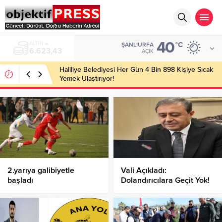
40
BIST
°C
ŞANLIURFA
13.785,25
AÇIK
Haliliye Belediyesi Her Gün 4 Bin 898 Kişiye Sıcak
Yemek Ulaştırıyor!
2.yarıya galibiyetle
Vali Açıkladı:
başladı
Dolandırıcılara Geçit Yok!