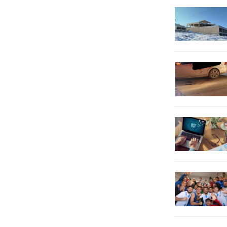
Temmuz 2025 günü, Pençe-Kilit
Harekât bölgesinde, daha önce...