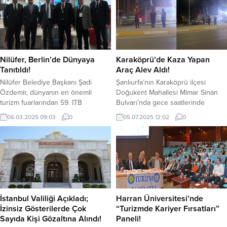
Nilüfer, Berlin’de Dünyaya
Karaköprü’de Kaza Yapan
Tanıtıldı!
Araç Alev Aldı!
Nilüfer Belediye Başkanı Şadi
Şanlıurfa’nın Karaköprü ilçesi
Özdemir, dünyanın en önemli
Doğukent Mahallesi Mimar Sinan
turizm fuarlarından 59. ITB
Bulvarı’nda gece saatlerinde
Uluslararası Berlin Turizm Fuarı’nda
meydana gelen trafik kazası
06.03.2025 09:03
0
05.07.2025 12:02
0
Nilüfer’i temsil ederek, ilçenin
sonrası bir araç alev aldı. Karaköprü
turizm potansiyelini uluslararası
ilçesi Doğukent Mahallesi Mimar
arenada tanıtmak amacıyla
Sinan Bulvarı’nda gece saatlerinde
temaslarda bulundu. Almanya’nın
meydana gelen trafik kazası
başkenti Berlin’de 4-6 Mart tarihleri
sonrası bir araç alev aldı. Bir
arasında düzenlenen 59. ITB
otomobil, henüz belirlenemeyen bir
Uluslararası Berlin Turizm Fuarı,
nedenle kaza yaptı. Kaza sonrası
190 ülkenin katılımıyla gerçekleşti.
otomobilden alevler yükselmeye...
İstanbul Valiliği Açıkladı;
Harran Üniversitesi’nde
Dünyanın en prestijli turizm...
İzinsiz Gösterilerde Çok
“Turizmde Kariyer Fırsatları”
Sayıda Kişi Gözaltına Alındı!
Paneli!