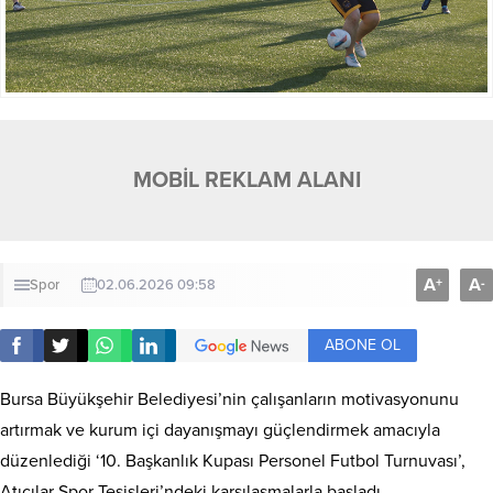
MOBİL REKLAM ALANI
A
A
+
-
Spor
02.06.2026 09:58
ABONE OL
Bursa Büyükşehir Belediyesi’nin çalışanların motivasyonunu
artırmak ve kurum içi dayanışmayı güçlendirmek amacıyla
düzenlediği ‘10. Başkanlık Kupası Personel Futbol Turnuvası’,
Atıcılar Spor Tesisleri’ndeki karşılaşmalarla başladı.