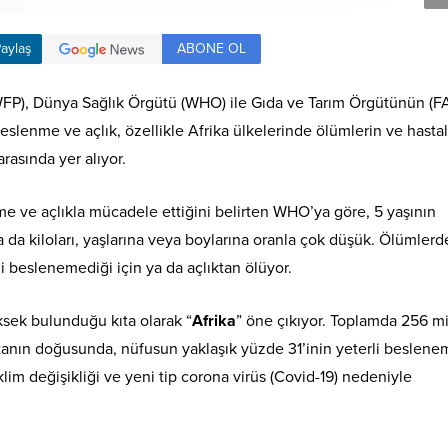
ABONE OL
aylaş
WFP), Dünya Sağlık Örgütü (WHO) ile Gıda ve Tarım Örgütünün (F
beslenme ve açlık, özellikle Afrika ülkelerinde ölümlerin ve hastal
rasında yer alıyor.
e ve açlıkla mücadele ettiğini belirten WHO’ya göre, 5 yaşının
 da kiloları, yaşlarına veya boylarına oranla çok düşük. Ölümlerd
li beslenemediği için ya da açlıktan ölüyor.
ksek bulunduğu kıta olarak “
Afrika
” öne çıkıyor. Toplamda 256 m
ıtanın doğusunda, nüfusun yaklaşık yüzde 31’inin yeterli beslene
lim değişikliği ve yeni tip corona virüs (Covid-19) nedeniyle