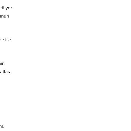
ti yer
sunun
de ise
nin
ıtlara
um,