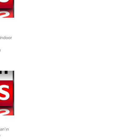
Sindoor
ı
teşkesi
lik
ye
ruğa
e
 nükleer
ünya
an’ın
e