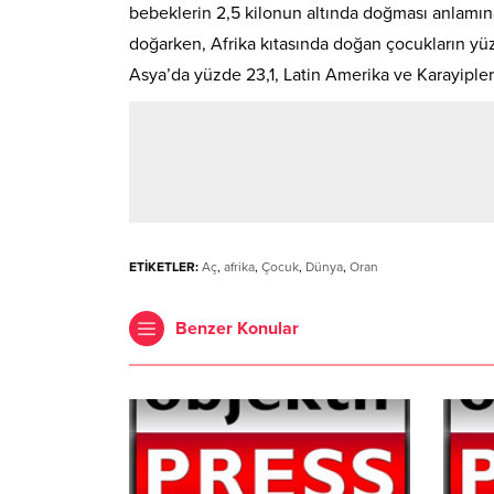
bebeklerin 2,5 kilonun altında doğması anlamın
doğarken, Afrika kıtasında doğan çocukların yüzd
Asya’da yüzde 23,1, Latin Amerika ve Karayipler’
ETİKETLER:
Aç
,
afrika
,
Çocuk
,
Dünya
,
Oran
Benzer Konular