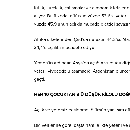
Kıtlık, kuraklık, çatışmalar ve ekonomik krizler
alıyor. Bu ülkede, nüfusun yüzde 53,6’sı yeter
yüzde 45,9’unun açlıkla mücadele ettiği savaşı
Afrika ülkelerinden Çad’da nüfusun 44,2’si, Mad
34,4’ü açlıkla mücadele ediyor.
Yemen’in ardından Asya’da açlığın vurduğu diğer
yeterli yiyeceğe ulaşamadığı Afganistan olurken 
geçti.
HER 10 ÇOCUKTAN 3’Ü DÜŞÜK KİLOLU DO
Açlık ve yetersiz beslenme, ölümün yanı sıra d
BM verilerine göre, başta hamilelikte yeterli 