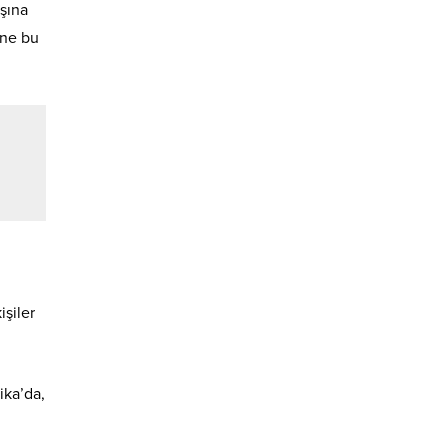
şına
ine bu
şiler
ika’da,