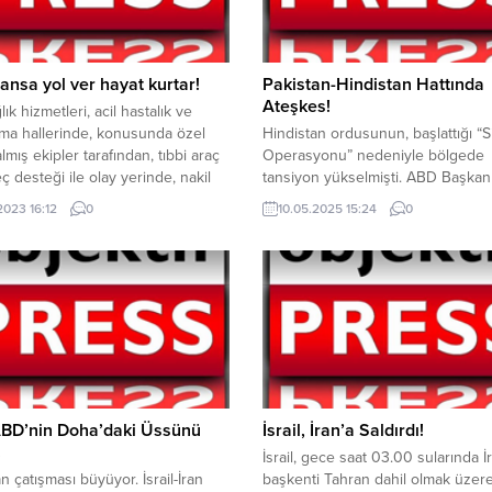
nsa yol ver hayat kurtar!
Pakistan-Hindistan Hattında
Ateşkes!
lık hizmetleri, acil hastalık ve
ma hallerinde, konusunda özel
Hindistan ordusunun, başlattığı “
lmış ekipler tarafından, tıbbi araç
Operasyonu” nedeniyle bölgede
ç desteği ile olay yerinde, nakil
tansiyon yükselmişti. ABD Başkan
da, sağlık kurum ve kuruluşlarında
Donald Trump, iki ülke arasında a
2023 16:12
0
10.05.2025 15:24
0
 tüm sağlık hizmetlerini kapsar.Bu
duyurdu. İki ülke arasındaki gergin
rin sağlıklı ve hızlı bir şekilde
Hindistan ordusunun komşu ülke
lmesi için acil çağrı hatlarının
düzenlediği hava saldırılarıyla do
iz yere meşgul edilmemesi ve
çıkmıştı. Hindistan, Sindoor
i...
Operasyonu’na Pakistan’dan gec
saatlerinde misilleme gelmişti. İki
güç arasındaki çatışmayı bütün d
endişe ile takip ediyordu. ABD...
ABD’nin Doha’daki Üssünü
İsrail, İran’a Saldırdı!
!
İsrail, gece saat 03.00 sularında İr
ran çatışması büyüyor. İsrail-İran
başkenti Tahran dahil olmak üzer