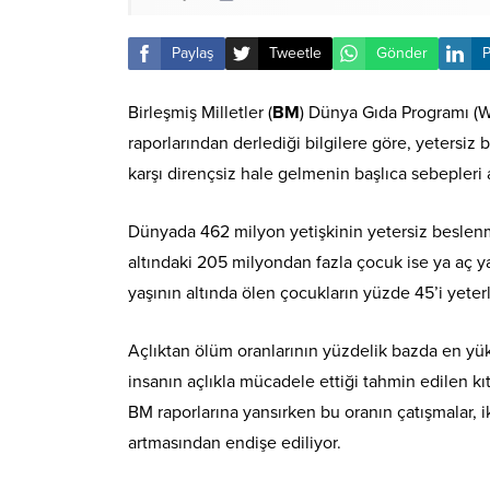
Paylaş
Tweetle
Gönder
P
Birleşmiş Milletler (
BM
) Dünya Gıda Programı (
raporlarından derlediği bilgilere göre, yetersiz 
karşı dirençsiz hale gelmenin başlıca sebepleri a
Dünyada 462 milyon yetişkinin yetersiz beslenm
altındaki 205 milyondan fazla çocuk ise ya aç ya
yaşının altında ölen çocukların yüzde 45’i yeter
Açlıktan ölüm oranlarının yüzdelik bazda en yü
insanın açlıkla mücadele ettiği tahmin edilen k
BM raporlarına yansırken bu oranın çatışmalar, ik
artmasından endişe ediliyor.