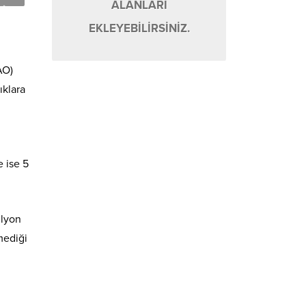
ALANLARI
EKLEYEBİLİRSİNİZ.
AO)
ıklara
e ise 5
ilyon
mediği