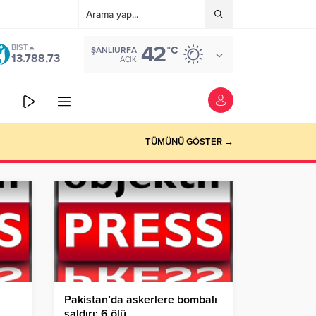
42
BIST
°C
ŞANLIURFA
13.788,73
AÇIK
TÜMÜNÜ GÖSTER →
Pakistan’da askerlere bombalı
saldırı: 6 ölü