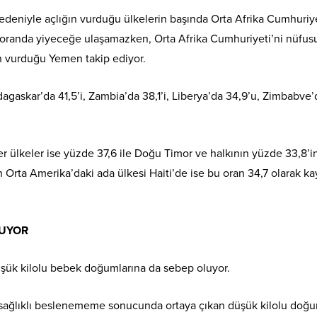
 nedeniyle açlığın vurduğu ülkelerin başında Orta Afrika Cumhuriye
li oranda yiyeceğe ulaşamazken, Orta Afrika Cumhuriyeti’ni nüfu
n vurduğu Yemen takip ediyor.
agaskar’da 41,5’i, Zambia’da 38,1’i, Liberya’da 34,9’u, Zimbabve’
 ülkeler ise yüzde 37,6 ile Doğu Timor ve halkının yüzde 33,8’i
Orta Amerika’daki ada ülkesi Haiti’de ise bu oran 34,7 olarak kay
ĞUYOR
üşük kilolu bebek doğumlarına da sebep oluyor.
ve sağlıklı beslenememe sonucunda ortaya çıkan düşük kilolu doğ