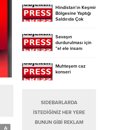
Hindistan’ın Keşmir
Bölgesine Yaptığı
Saldırıda Çok
Sayıda Kişi
Hayatını Kaybetti!
Savaşın
durdurulması için
”el ele insanı
zinciri” eylemi
düzenlendi
Muhteşem caz
konseri
SIDEBARLARDA
İSTEDİĞİNİZ HER YERE
BUNUN GİBİ REKLAM
A
-