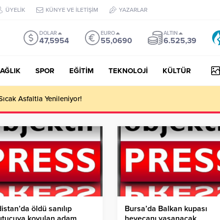
ÜYELİK
KÜNYE VE İLETİŞİM
YAZARLAR
DOLAR
EURO
ALTIN
47,5954
55,0690
6.525,39
AĞLIK
SPOR
EĞİTİM
TEKNOLOJİ
KÜLTÜR
 III Kapsamında 634,3 Milyon Lira Hibe Ödemesi Yapıldı!
istan’da öldü sanılıp
Bursa’da Balkan kupası
utucuya koyulan adam
heyecanı yaşanacak