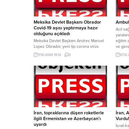
Meksika Devlet Başkanı Obrador
Ambula
Covid-19 aşısı yaptırmaya hazır
Acil sağ
olduğunu açıkladı
yaralan
Meksika Devlet Başkanı Andres Manuel
eğitim a
Lopez Obrador, yeni tip corona virüs
ve gere
(Covid-19) aşısının ülkesinde hazır
sırasın
17.10.2020 19:12
0
07.12.
olduğunda halkı teşvik etmek için ...
sunulan
hizmetle
sunulabi
gereks
trafiktek
İran, topraklarına düşen roketlerle
İran, 
ilgili Ermenistan ve Azerbaycan’ı
Vurdu
uyardı
İsrail-İ