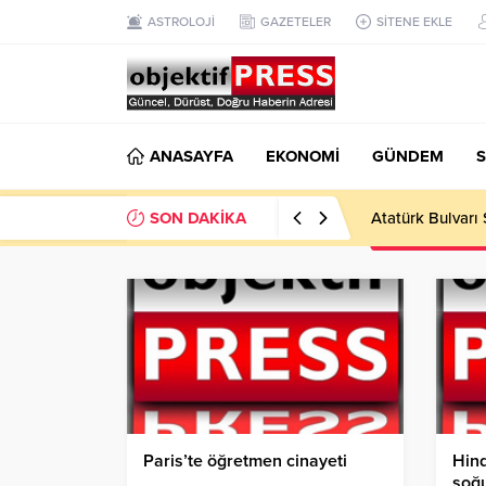
ASTROLOJİ
GAZETELER
SİTENE EKLE
ANASAYFA
EKONOMİ
GÜNDEM
S
SON DAKİKA
Temmuzda IPARD
Paris’te öğretmen cinayeti
Hind
soğ