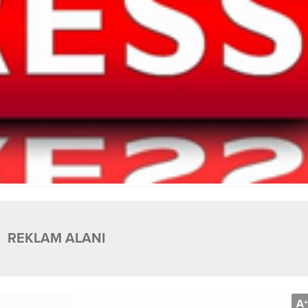
REKLAM ALANI
A
+