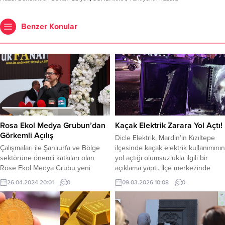
Benzer Konular
Rosa Ekol Medya Grubun’dan
Kaçak Elektrik Zarara Yol Açtı!
Görkemli Açılış
Dicle Elektrik, Mardin’in Kızıltepe
Çalışmaları ile Şanlıurfa ve Bölge
ilçesinde kaçak elektrik kullanımının
sektörüne önemli katkıları olan
yol açtığı olumsuzlukla ilgili bir
Rose Ekol Medya Grubu yeni
açıklama yaptı. İlçe merkezinde
çalışma ofisinin açılışı büyük bir
bulunan bir elektrik panosunda,
26.04.2024 20:01
0
09.03.2026 10:08
0
coşku ile gerçekleşti. Rose Ekol
kaçak bağlantılar nedeniyle oluşan
Medya Grubu yeni çalışma ofisinin
aşırı yüklenme sonucu elektrik
açılışı büyük bir coşku ile
panosu tamamen kullanılamaz hale
gerçekleşti. Açılış törenine
geldi. Olayda 34 aboneye ait