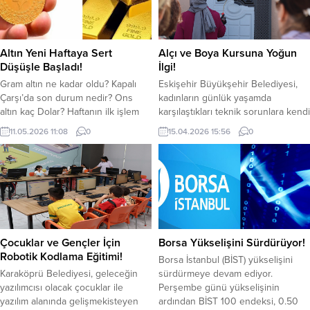
Şanlıurfa Valisi Hasan Şıldak, Basın
elektrik sayacı zarar görürken,
İlan Kurumu Yönetim Kurulu
kaçak hat çeken kişiler hakkında
Başkanı Edibe Sözen, Basın...
yasal işlem başlatıldı....
Altın Yeni Haftaya Sert
Alçı ve Boya Kursuna Yoğun
Düşüşle Başladı!
İlgi!
Gram altın ne kadar oldu? Kapalı
Eskişehir Büyükşehir Belediyesi,
Çarşı’da son durum nedir? Ons
kadınların günlük yaşamda
altın kaç Dolar? Haftanın ilk işlem
karşılaştıkları teknik sorunlara kendi
gününde gözde yatırım
başlarına çözüm üretebilmelerini
11.05.2026 11:08
0
15.04.2026 15:56
0
araçlarından altında hareketlilik
desteklemek amacıyla düzenlediği
devam ediyor. Altın fiyatları güne
kurslara bir yenisini daha ekledi.
düşüşle başladı. Doların
“Kadınlar için Alçı ve Boya
yükselmesi ve ABD Merkez
Kursu”,teorik ve uygulamalı
Bankası’nın (Fed) faiz indirimine
eğitimleriyle katılımcılardan tam not
dair beklentilerin azalması altının
aldı. Büyükşehir Belediyesi Fen
yönünü tekrardan aşağıya doğru
İşleri Dairesi Başkanlığı ile Sosyal
çekti. Kapalı Çarşıda...
Hizmetler Dairesi Başkanlığı iş
Çocuklar ve Gençler İçin
Borsa Yükselişini Sürdürüyor!
birliğinde, Eşitlik Birimi
Robotik Kodlama Eğitimi!
Borsa İstanbul (BİST) yükselişini
koordinasyonunda...
Karaköprü Belediyesi, geleceğin
sürdürmeye devam ediyor.
yazılımcısı olacak çocuklar ile
Perşembe günü yükselişinin
yazılım alanında gelişmekisteyen
ardından BİST 100 endeksi, 0.50