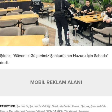
Şıldak, “Güvenlik Güçlerimiz Şanlıurfa’nın Huzuru İçin Sahada”
dedi.
MOBİL REKLAM ALANI
ETİKETLER:
Şanlıurfa
,
Şanlıurfa Valiliği
,
Şanlıurfa Valisi Hasan Şıldak
,
Şanlıurfa’da
Huzur Denetimleri Devam Ediyor!
,
SONDAKİKA
,
Türkiyenin huzuru