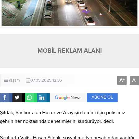
MOBİL REKLAM ALANI
A
A
+
-
Yaşam
07.05.2025 12:36
ABONE OL
Şıldak, Şanlıurfa’da Huzur ve Asayişin temini için polisimiz
şehrin her noktasında denetimlerini sürdürüyor. dedi.
Şanlıurfa Valisi Hasan Şıldak, sosyal medya hesabından yaptığı