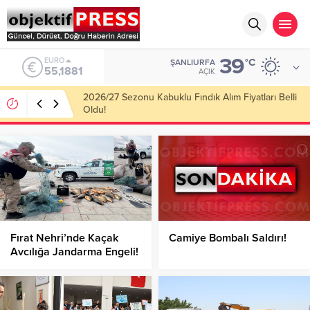
39
ALTIN
°C
ŞANLIURFA
6.660,55
AÇIK
Haliliye Belediyesi Her Gün 4 Bin 898 Kişiye Sıcak
Yemek Ulaştırıyor!
Fırat Nehri’nde Kaçak
Camiye Bombalı Saldırı!
Avcılığa Jandarma Engeli!