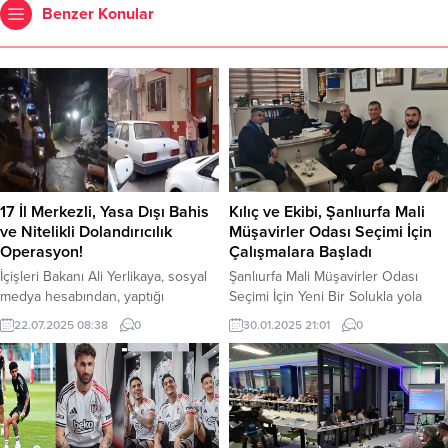
Benzer Konular
17 İl Merkezli, Yasa Dışı Bahis
Kılıç ve Ekibi, Şanlıurfa Mali
ve Nitelikli Dolandırıcılık
Müşavirler Odası Seçimi İçin
Operasyon!
Çalışmalara Başladı
İçişleri Bakanı Ali Yerlikaya, sosyal
Şanlıurfa Mali Müşavirler Odası
medya hesabından, yaptığı
Seçimi İçin Yeni Bir Solukla yola
açıklamada, 7 il merkezli “Yasa dışı
çıkan başkan adayı Mustafa Kılıç ve
22.07.2025 08:38
0
30.01.2025 21:01
0
bahis, nitelikli dolandırıcılık, çevrim
Ekibi Çalışmalara Başladı.
içi çocuk müstehcenliği ve tacizi,
Şanlıurfa’da Mayıs ayında
suçtan kaynaklanan mal varlığı
gerçekleştirilecek olan Mali
değerlerini aklama, nitelikli hırsızlık”
Müşavirler Odası seçimlerine,
suçlarına yönelik operasyon yapıldı.
“Daha Demokratik Mali Müşavir”
Yerlikaya, Siber Suçlarla Mücadele
şiarıyla yola çıkan bir grup, büyük