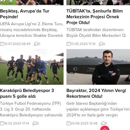
kapsamında son 5 günde 179
bir heyecan ve umutla çalışmalarına
şüpheliyi yakalandı.
başladı. Grup, Başkan adayı
Beşiktaş, Avrupa’da Tur
TÜBİTAK’ta, Şanlıurfa Bilim
Operasyonlarda; 46 şüpheli şahıs
Mustafa Kılıç liderliğinde,...
Peşinde!
Merkezinin Projesi Örnek
tutuklandı....
Proje Oldu!
UEFA Avrupa Ligi’ne 2. Eleme Turu,
rövanş mücadelesinde Beşiktaş,
TÜBİTAK tarafından düzenlenen
Ukrayna temsilcisi Shaktar Donetsk
Büyük Ölçekli Bilim Merkezleri 12.
ile karşılaşacak. Shaktar Donetsk-
Koordinasyon toplantısı
31.07.2025 08:49
0
13.05.2025 17:14
0
Beşiktaş maçı, Reymana
ŞanlıurfaBüyükşehir Belediyesi
Stadyumu’nda bu akşam saat
Gençlik ve Spor Hizmetleri Daire
21.00’de başlayacak. Maçta Juan
Başkanlığı bünyesinde yer alan
Martinez Munuera düdük çalacak.
Şanlıurfa BilimMerkezi’nin ev
Siyah-beyazlılar, ilk maçta
sahipliğinde gerçekleşti. TÜBİTAK
sahasında 4-2 mağlup mağlup
Bilim ve Toplum Başkanı Ömer
olmuştu. Siyah-beyazlılar, rövanş
Kökçam, ‘’SizGelemezseniz Biz
mücadelesinde tur için, 3 farklı
Geliriz’’ projesinin örnek bir çalışma
Karaköprü Belediyespor 3
Bayraktar, 2024 Yılının Vergi
galibiyete ihtiyacı var. Beşiktaş
olduğunu söyledi. TÜBİTAK
puanı 5 golle aldı
Rekortmeni Oldu!
Shaktar’ı elemesi durumunda bir...
tarafından 3 ayda bir düzenlenen
Türkiye Futbol Federasyonu (TFF)
Gelir İdaresi Başkanlığı’ndan
Büyük Ölçekli...
3. Lig 3. Grup 20. haftasında
yapılan açıklamaya göre Türkiye’nin
Karaköprü Belediyespor sahasında
2024’te en fazla gelir vergisi
Darıca Gençlerbirliği ile 5-1 net bir
ödeyen kişi Selçuk bayraktar oldu.
18.02.2024 17:14
0
20.08.2025 12:48
0
skor ile yenerek 3 puanı hanesine
Gelir İdaresi Başkanlığı tarafından