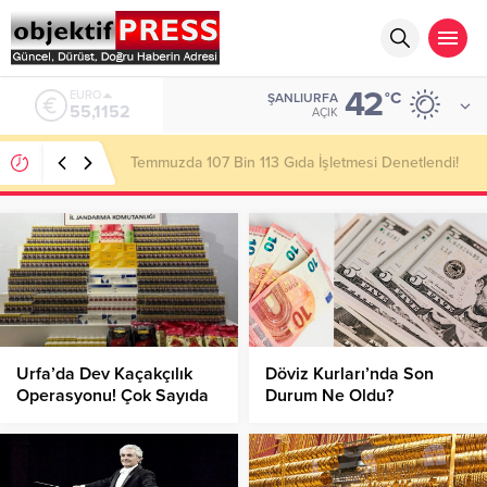
42
ALTIN
°C
ŞANLIURFA
6.529,72
AÇIK
Başkan Gülpınar Kırsaldaki Yol Çalışmalarını
İnceledi!
Urfa’da Dev Kaçakçılık
Döviz Kurları’nda Son
Operasyonu! Çok Sayıda
Durum Ne Oldu?
Gözaltı!