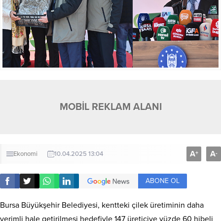
MOBİL REKLAM ALANI
A
A
+
-
Ekonomi
10.04.2025 13:04
ABONE OL
Bursa Büyükşehir Belediyesi, kentteki çilek üretiminin daha
verimli hale getirilmesi hedefiyle 147 üreticiye yüzde 60 hibeli