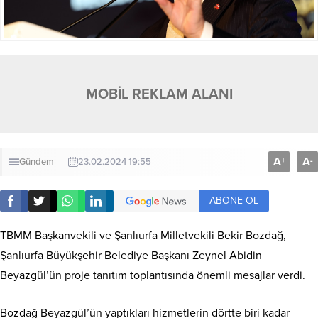
MOBİL REKLAM ALANI
A
A
+
-
Gündem
23.02.2024 19:55
ABONE OL
TBMM Başkanvekili ve Şanlıurfa Milletvekili Bekir Bozdağ,
Şanlıurfa Büyükşehir Belediye Başkanı Zeynel Abidin
Beyazgül’ün proje tanıtım toplantısında önemli mesajlar verdi.
Bozdağ Beyazgül’ün yaptıkları hizmetlerin dörtte biri kadar