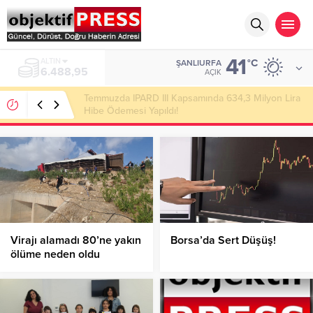
41
ALTIN
°C
ŞANLIURFA
6.488,95
AÇIK
Temmuzda IPARD III Kapsamında 634,3 Milyon Lira
Hibe Ödemesi Yapıldı!
Virajı alamadı 80’ne yakın
Borsa’da Sert Düşüş!
ölüme neden oldu