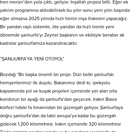
tren mersin’den yola çıktı, geliyor. Inşallah projesi bitti. Eğer ek
yatırım programına aldırabilirsek bu yılın sonu yeni yılın başında
eğer olmazsa 2025 yılında hızlı trenin inşa ihalesini yapacağız.
Bir yandan raylı sistemle, öte yandan da hızlı trenle yeni
dönemde şanlıurfa’yı Zeynel başkanın ve ekibiyle beraber ak
kadrolar şanlıurfamıza kazandıracaktır.
”ŞANLIURFA’YA YENİ OTOYOL”
Bozdağ “Bir başka önemli bir proje. Dün belki şanlıurfalı
hemşerilerimizi ilk duydu. Bakanımız dedi ki, ipekyolu
kapsamında yol ve kuşak projeleri içerisinde yer alan orta
koridorun bir ayağı da şanlıurfa’dan geçecek. Irakın Basra
körfezi’ndeki fa limanından bir güzergah geliyor. Şanlıurfaya
doğru şanlıurfa’dan da tabii avrupa’ya kadar bu güzergah
gidecek 1.200 kilometresi. Irakın içerisinde 320 kilometresi