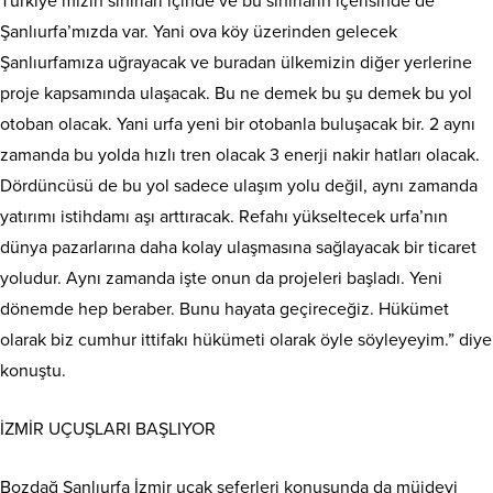
Türkiye’mizin sınırları içinde ve bu sınırların içerisinde de
Şanlıurfa’mızda var. Yani ova köy üzerinden gelecek
Şanlıurfamıza uğrayacak ve buradan ülkemizin diğer yerlerine
proje kapsamında ulaşacak. Bu ne demek bu şu demek bu yol
otoban olacak. Yani urfa yeni bir otobanla buluşacak bir. 2 aynı
zamanda bu yolda hızlı tren olacak 3 enerji nakir hatları olacak.
Dördüncüsü de bu yol sadece ulaşım yolu değil, aynı zamanda
yatırımı istihdamı aşı arttıracak. Refahı yükseltecek urfa’nın
dünya pazarlarına daha kolay ulaşmasına sağlayacak bir ticaret
yoludur. Aynı zamanda işte onun da projeleri başladı. Yeni
dönemde hep beraber. Bunu hayata geçireceğiz. Hükümet
olarak biz cumhur ittifakı hükümeti olarak öyle söyleyeyim.” diye
konuştu.
İZMİR UÇUŞLARI BAŞLIYOR
Bozdağ Şanlıurfa İzmir uçak seferleri konusunda da müjdeyi