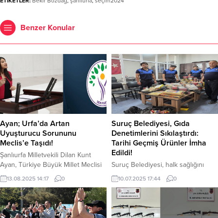
ETİKETLER:
Bekir Bozdağ
,
şanlıurfa
,
seçim2024
Benzer Konular
Ayan; Urfa’da Artan
Suruç Belediyesi, Gıda
Uyuşturucu Sorununu
Denetimlerini Sıkılaştırdı:
Meclis’e Taşıdı!
Tarihi Geçmiş Ürünler İmha
Edildi!
Şanlıurfa Milletvekili Dilan Kunt
Ayan, Türkiye Büyük Millet Meclisi
Suruç Belediyesi, halk sağlığını
(TBMM) Başkanlığı’na sunduğu
tehdit edebilecek unsurların
13.08.2025 14:17
0
10.07.2025 17:44
0
yazılı soru önergesiyle, Şanlıurfa’da
ortadan kaldırılması ve güvenli
artan uyuşturucu bağımlılığına
tüketim ortamının sağlanması
dikkat çekti. Anayasa’nın 98. ve
amacıyla denetim faaliyetlerine
TBMM İçtüzüğü’nün 96. ve 99.
aralıksız devam etmektedir. Bu