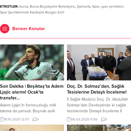
ETİKETLER:
bursa
,
Bursa Büyükşehir Belediyesi
,
Şanlıurfa
,
Spor
,
spor şenlikleri
,
Spor Şenliklerinde Kardeşlik Rüzgarı Esti!
Benzer Konular
Son Dakika | Beşiktaş’ta Adem
Doç. Dr. Solmaz’dan, Sağlık
Ljajic alarmı! Ocak’ta
Tesislerine Detaylı İnceleme!
transfer…
İl Sağlık Müdürü Doç. Dr. Abdullah
Adem Ljajic’in formsuzluğu milli
Solmaz’dan Devteştinde ki sağlık
takıma da yansıdı. Boşnak asıllı
tesislerinde Detaylı İnceleme İl
futbolcu, Sırbistan’ın Macaristan ile
Sağlık Müdürümüz Doç.Dr.
18.10.2020 12:07
0
06.03.2025 11:56
0
oynadığı maçta ilk yarı sonunda
Abdullah Solmaz Hizmet Başkanları
oyundan alınırken, Türkiye
ile birlikte Balıkgöl Devlet