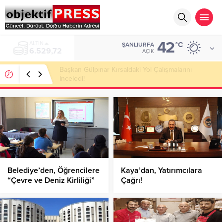
42
ALTIN
°C
ŞANLIURFA
6.529,72
AÇIK
Başkan Gülpınar Kırsaldaki Yol Çalışmalarını
İnceledi!
Belediye’den, Öğrencilere
Kaya’dan, Yatırımcılara
“Çevre ve Deniz Kirliliği”
Çağrı!
Eğitimi!