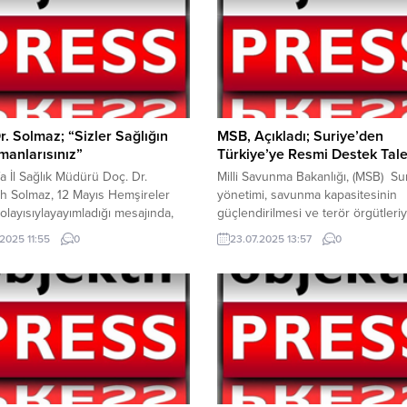
r. Solmaz; “Sizler Sağlığın
MSB, Açıkladı; Suriye’den
anlarısınız”
Türkiye’ye Resmi Destek Tale
fa İl Sağlık Müdürü Doç. Dr.
Milli Savunma Bakanlığı, (MSB) Su
h Solmaz, 12 Mayıs Hemşireler
yönetimi, savunma kapasitesinin
layısıylayayımladığı mesajında,
güçlendirilmesi ve terör örgütleriy
 12 Mayıs’ta kutlanan Hemşireler
mücadele konularında Türkiye’de
.2025 11:55
0
23.07.2025 13:57
0
ağlık hizmetlerinin temel
destek istedi. MSB, Suriye Yöneti
ndan biri olan hemşirelerimizin
destek talebi konusundaki açıkla
lığını, emeğini ve özverisini bir
şu ifadeleri kullandı; “Milli Savunm
a hatırlamak ve takdir etmek için
Bakanlığı olarak Suriye’nin yeni
ir fırsattır. Hemşirelerimiz, sağlık
hükümetiyle yakın bir iş birliği içi
mizin en önemli yapı taşlarından...
çalışmaktayız. Suriye yönetimi tar
savunma kapasitesinin güçlendiri
başta DEAŞ (IŞİD) olmak...