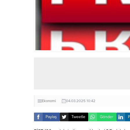
Ekonomi
04.03.2025 10:42
Paylaş
Tweetle
Gönder
P