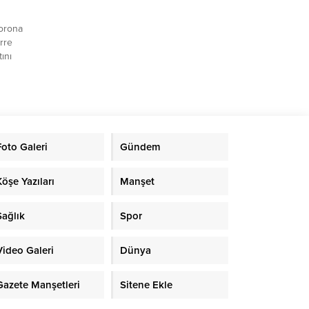
corona
rre
ını
do Hana
 tedavi
lçiliği,
ık
düğü
Foto Galeri
Gündem
ye’nin
Köşe Yazıları
Manşet
Sağlık
Spor
Video Galeri
Dünya
Gazete Manşetleri
Sitene Ekle