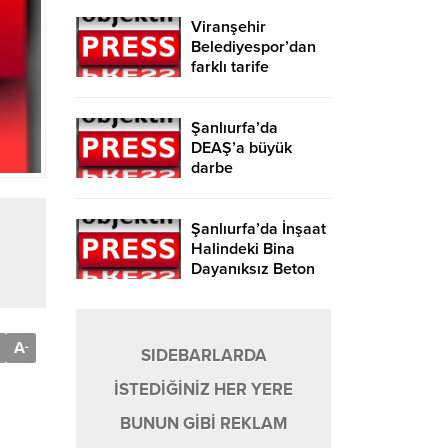
Viranşehir
Belediyespor’dan
farklı tarife
Şanlıurfa’da
DEAŞ’a büyük
darbe
Şanlıurfa’da İnşaat
Halindeki Bina
Dayanıksız Beton
Nedeniyle Yıkıldı!
A
-
SIDEBARLARDA
İSTEDİĞİNİZ HER YERE
BUNUN GİBİ REKLAM