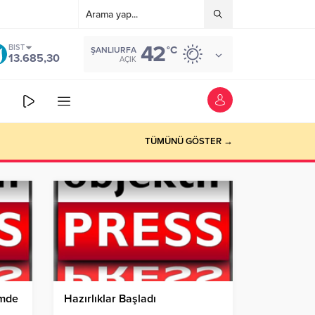
42
BIST
°C
ŞANLIURFA
13.685,30
AÇIK
TÜMÜNÜ GÖSTER →
zmde
Hazırlıklar Başladı