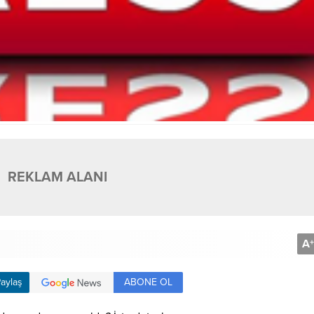
REKLAM ALANI
A
+
ABONE OL
aylaş