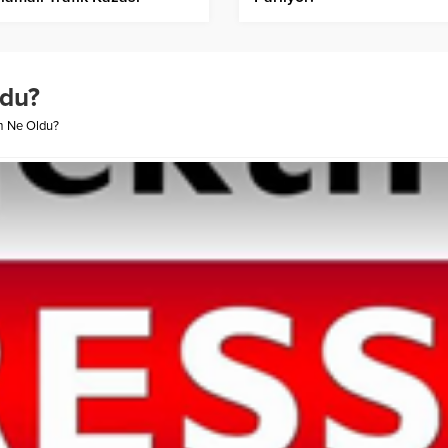
dana Geldi!
du?
m Ne Oldu?