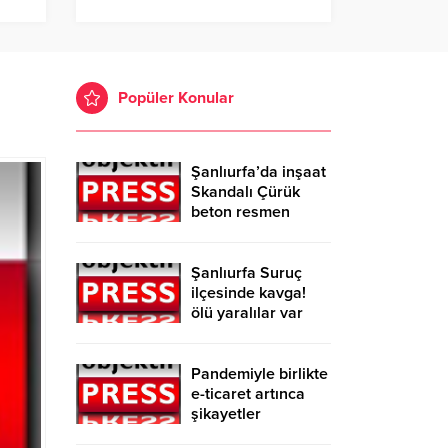
Popüler Konular
Şanlıurfa’da inşaat
Skandalı Çürük
beton resmen
belgelendi
Şanlıurfa Suruç
ilçesinde kavga!
ölü yaralılar var
Pandemiyle birlikte
e-ticaret artınca
şikayetler
de katlandı