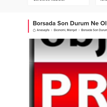
Toplanacak”!
Mey
Borsada Son Durum Ne Ol
Anasayfa
Ekonomi
,
Manşet
Borsada Son Duru