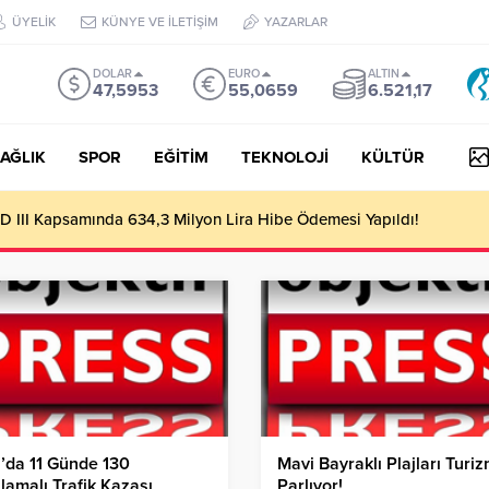
ÜYELİK
KÜNYE VE İLETİŞİM
YAZARLAR
DOLAR
EURO
ALTIN
47,5953
55,0659
6.521,17
AĞLIK
SPOR
EĞİTİM
TEKNOLOJİ
KÜLTÜR
 III Kapsamında 634,3 Milyon Lira Hibe Ödemesi Yapıldı!
’da 11 Günde 130
Mavi Bayraklı Plajları Turi
lamalı Trafik Kazası
Parlıyor!