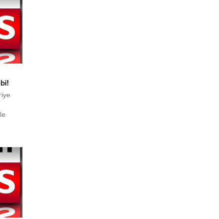
bi!
riye
le
n resmi
minin
masında
a
nde
afından
lmesi ve