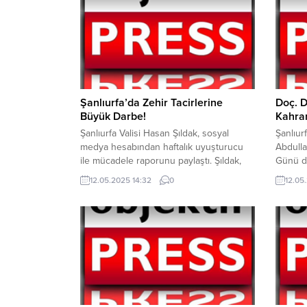
Şanlıurfa’da Zehir Tacirlerine
Doç. D
Büyük Darbe!
Kahram
Şanlıurfa Valisi Hasan Şıldak, sosyal
Şanlıur
medya hesabından haftalık uyuşturucu
Abdulla
ile mücadele raporunu paylaştı. Şıldak,
Günü do
son bir haftada kentte yapılan
Her yıl
12.05.2025 14:32
0
12.05
operasyonlarda 20 Şüphelinin gözaltına
Günü, s
alındığını açıkladı. Yapılan
taşları
operasyonlarda; 23.350 gram Skunk,
fedakâr
9.346 gram Esrar, 159 gram
kez dah
Metamfetamin, 290 gram Bonzai, 68.428
önemli b
gram Eroin, 211 adet Sentetik hap ele
sistemi
geçirildi. Operasyonlarda; 20...