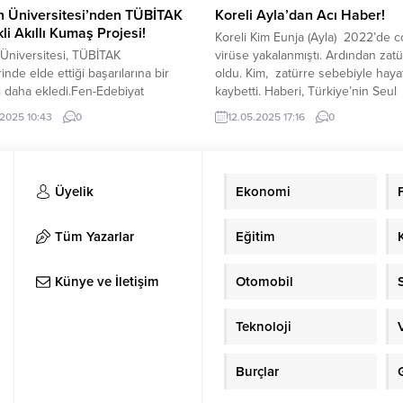
n Üniversitesi’nden TÜBİTAK
Koreli Ayla’dan Acı Haber!
li Akıllı Kumaş Projesi!
Koreli Kim Eunja (Ayla) 2022’de 
Üniversitesi, TÜBİTAK
virüse yakalanmıştı. Ardından zatü
inde elde ettiği başarılarına bir
oldu. Kim, zatürre sebebiyle hayat
i daha ekledi.Fen-Edebiyat
kaybetti. Haberi, Türkiye’nin Seul
si bünyesinde hazırlanan
Büyükelçiliği duyurdu. Kim, Song
.2025 10:43
0
12.05.2025 17:16
0
yona Karşı Koruyucu Akıllı
Hastanesi Yaşlı Bakım Servisi’nde
liştirilmesi” başlıklı proje,
görüyordu. Türkiye’nin Seul Büyüke
 Bilimsel ve Teknolojik Araştırma
hastanede tedavi gören Kim’i sık s
 (TÜBİTAK)tarafından
ziyaret ediyordu. Kim, Tedavi gör
Üyelik
Ekonomi
enmeye hak kazandı. Teknolojinin
hastanede hayatını kaybetti. Türki
eliştiği günümüzde, özellikle
Seul Büyükelçisi Murat...
 bilim, sanayi ve savunma
Tüm Yazarlar
Eğitim
törlerde çalışan bireyler ciddi
radyasyona maruz kalıyor. Bu...
Künye ve İletişim
Otomobil
Teknoloji
Burçlar