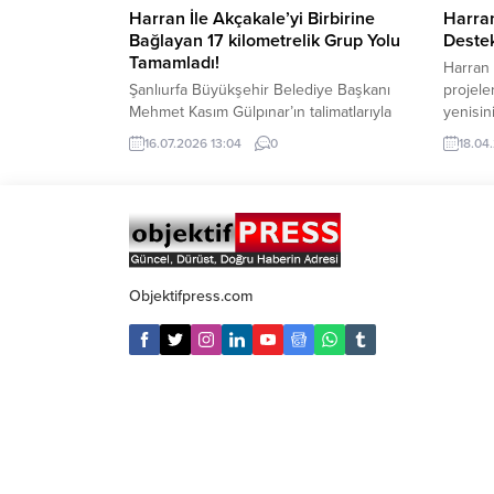
Harran İle Akçakale’yi Birbirine
Harra
Bağlayan 17 kilometrelik Grup Yolu
Destek
Tamamladı!
Harran 
Şanlıurfa Büyükşehir Belediye Başkanı
projeler
Mehmet Kasım Gülpınar’ın talimatlarıyla
yenisin
hayata geçirilenHarran–Akçakale grup
Fakülte
16.07.2026 13:04
0
18.04
yolu çalışmaları tamamlandı. Yaklaşık 30
“Radyas
kırsal mahallenin faydalanacağı
KumaşGe
17kilometrelik yol, bölgedeki ulaşımı daha
Türkiye
güvenli ve konforlu hale getirirken
Kurumu
Harran ile Akçakale arasındaki mesafeyi
destekl
de 7 kilometre kısalttı. Şanlıurfa
hızla g
Büyükşehir Belediyesi, kırsal ulaşımı
sağlık,
Objektifpress.com
güçlendirmeye yönelik yatırımlarına
gibisek
Harran – Akçakale grup...
oranda 