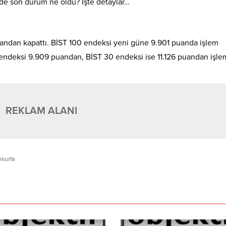
de son durum ne oldu? İşte detaylar…
uandan kapattı. BİST 100 endeksi yeni güne 9.901 puanda işlem
0 endeksi 9.909 puandan, BİST 30 endeksi ise 11.126 puandan işle
REKLAM ALANI
lıurfa