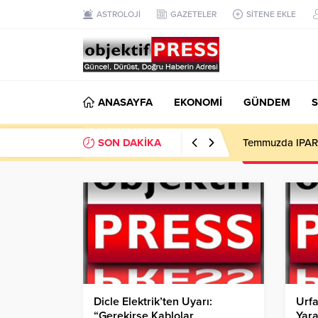
ASTROLOJİ
GAZETELER
SİTENE EKLE
ANASAYFA
EKONOMİ
GÜNDEM
S
SON DAKİKA
Temmuzda IPARD
Dicle Elektrik’ten Uyarı:
Urfa
“Gerekirse Kablolar
Yara