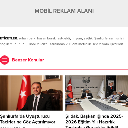
MOBİL REKLAM ALANI
ETİKETLER:
erhan berk
,
hasan burak rastgeldi
,
miyom
,
sağlık
,
Şanlıurfa
,
şanlıurfa il
sağlık müdürlüğü
,
Tıbbi Mucize: Karnından 29 Santimetrelik Dev Miyom Çıkarıldı!
Benzer Konular
Şanlıurfa’da Uyuşturucu
Şıldak, Başkanlığında 2025-
Tacirlerine Göz Açtırılmıyor
2026 Eğitim Yılı Hazırlık
Toplantısı Gerçekleştirildi!