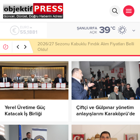
39
ALTIN
°C
ŞANLIURFA
6.660,55
AÇIK
Haliliye Belediyesi Her Gün 4 Bin 898 Kişiye Sıcak
Yemek Ulaştırıyor!
Yerel Üretime Güç
Çiftçi ve Gülpınar yönetim
Katacak İş Birliği
anlayışlarını Karaköprü’de
Protokolü İmzalandı!
açıkladı