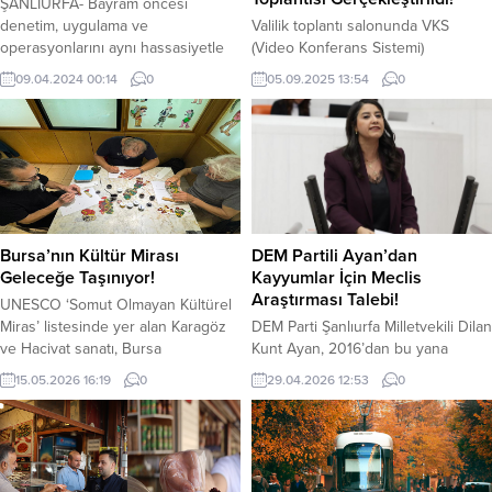
ŞANLIURFA- Bayram öncesi
denetim, uygulama ve
Valilik toplantı salonunda VKS
operasyonlarını aynı hassasiyetle
(Video Konferans Sistemi)
sürdüren Jandarma ve Polisin son
üzerinden 2025-2026 eğitim-
09.04.2024 00:14
0
05.09.2025 13:54
0
bir haftada yaptığı çalışmalara dair
öğretim yılı masaya yatırıldı. Vali
veriler açıklandı. Vali Şıldak,
Hasan Şıldak başkanlığında
başarılarından dolayı tüm güvenlik
gerçekleştirilen toplantıya Vali
güçlerini tebrik etti. Şanlıurfa’da
Yardımcısı Mehmet Deniz Arabacı,
Polis ve Jandarmanın ‘Uyuşturucu
Kaymakamlar, İl Milli Eğitim Müdürü,
İle Kararlı Mücadele’ çalışmaları
İlçe Milli Eğitim Müdürleri ile ilgili
yoğunlaşarak devam ediyor.
Şube Müdürleri katıldı. Toplantıda,
Şanlıurfa’nın huzur ile anılması için
yeni eğitim-öğretim dönemi
Bursa’nın Kültür Mirası
DEM Partili Ayan’dan
hassasiyetini sürdüren Vali...
öncesinde; okulların fiziki şartlarının
Geleceğe Taşınıyor!
Kayyumlar İçin Meclis
iyileştirilmesi, güvenlik önlemlerinin
Araştırması Talebi!
UNESCO ‘Somut Olmayan Kültürel
artırılması,...
Miras’ listesinde yer alan Karagöz
DEM Parti Şanlıurfa Milletvekili Dilan
ve Hacivat sanatı, Bursa
Kunt Ayan, 2016’dan bu yana
Büyükşehir Belediyesi’nin ev
uygulanan kayyum politikalarının
15.05.2026 16:19
0
29.04.2026 12:53
0
sahipliğinde düzenlenen
hukuki, idari ve mali boyutlarının
eğitimlerle geleceğe taşınıyor.
araştırılması için TBMM’ye önerge
Bursa’nın kültürel mirasını gelecek
aktardı. Önergede kamu zararı,
kuşaklara taşımak amacıyla birçok
yolsuzluk ve usulsüzlük iddialarının
alanda çalışma yürüten Bursa
incelenmesi talep edildi. DEM Parti